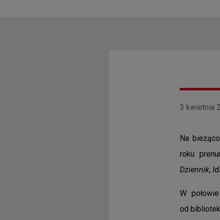
3 kwietnia 
Na bieżąc
roku prenu
Dziennik
,
Id
W połowie
od bibliote