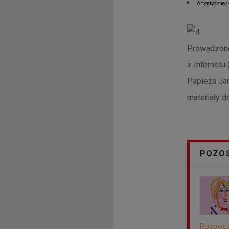
Artystyczne/K
Prowadzone 
z Internetu
Papieża Jan
materiały 
POZOS
Rozpocz