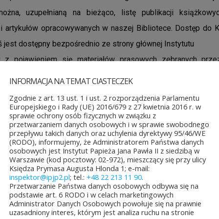
ożna, uzupełnianą na bieżąco, listę publikacji książkowy
i artykułów opracowywanych w naszej Bibliotece. Dostęp do K
ś jest dostępny bezpośrednio ze strony głównej Instytutu
 z pojawieniem się materiałów prasowych zebranych przez
ką przeorganizowano strukturę baz katalogowych tworz
INFORMACJA NA TEMAT CIASTECZEK
i czasopism. Trwają obecnie prace nad opracowaniem
Zgodnie z art. 13 ust. 1 i ust. 2 rozporządzenia Parlamentu
Europejskiego i Rady (UE) 2016/679 z 27 kwietnia 2016 r. w
 artykułów ukazujących się w trakcie 5 pielgrzymek papieskic
sprawie ochrony osób fizycznych w związku z
ku.
przetwarzaniem danych osobowych i w sprawie swobodnego
przepływu takich danych oraz uchylenia dyrektywy 95/46/WE
(RODO), informujemy, że Administratorem Państwa danych
 materiały pochodzą z następujących tytułów prasowych:
osobowych jest Instytut Papieża Jana Pawła II z siedzibą w
Warszawie (kod pocztowy: 02-972), mieszczący się przy ulicy
e Mexico
Księdza Prymasa Augusta Hlonda 1; e-mail:
inspektor@ipjp2.pl
; tel.:
+48 22 213 11 90
.
sal
Przetwarzanie Państwa danych osobowych odbywa się na
podstawie art. 6 RODO i w celach marketingowych
es
Administrator Danych Osobowych powołuje się na prawnie
s
uzasadniony interes, którym jest analiza ruchu na stronie