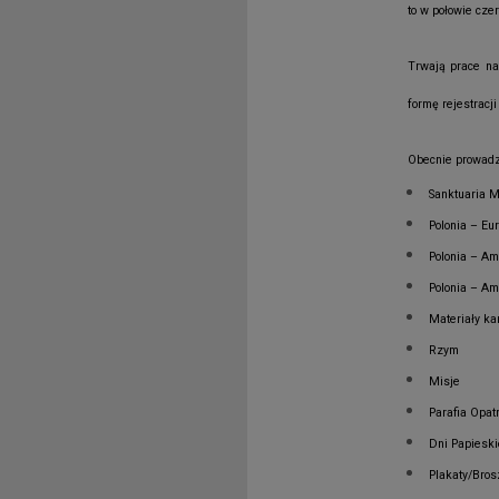
to w połowie cze
Trwają prace na
formę rejestracj
Obecnie prowadzo
Sanktuaria M
Polonia – Eu
Polonia – Am
Polonia – Am
Materiały ka
Rzym
Misje
Parafia Opatr
Dni Papieski
Plakaty/Bros