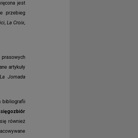
ięcona jest
e przebieg
ici
,
La Croix
,
 prasowych
ne artykuły
La Jornada
bibliografii
sięgozbiór
się również
acowywane