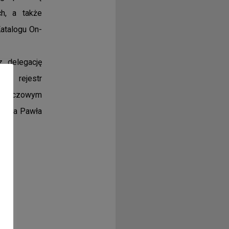
ch, a także
atalogu On-
 delegację
ąc rejestr
 rzeczowym
h Jana Pawła