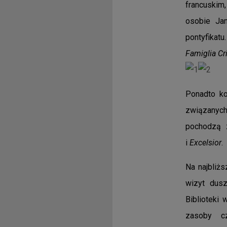
francuskim
osobie Ja
pontyfikatu
Famiglia Cri
Ponadto k
związanych
pochodzą
i
Excelsior
.
Na najbliżs
wizyt dusz
Biblioteki
zasoby c