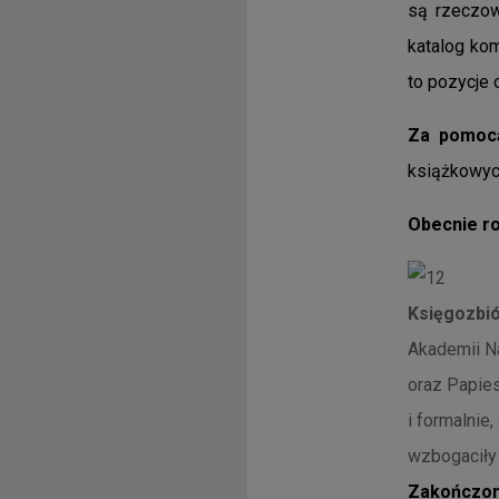
są rzeczow
katalog ko
to pozycje 
Za pomocą 
książkowych
Obecnie r
Księgozbió
Akademii N
oraz Papies
i formalnie
wzbogaciły 
Zakończo