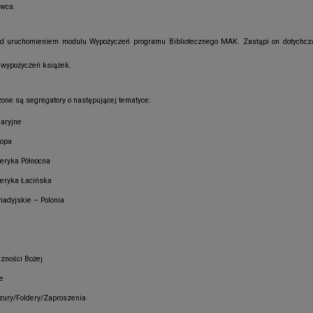
rwca.
d uruchomieniem modułu Wypożyczeń programu Bibliotecznego MAK. Zastąpi on dotychcz
i wypożyczeń książek.
ne są segregatory o następującej tematyce:
aryjne
ropa
eryka Północna
eryka Łacińska
nadyjskie – Polonia
zności Bożej
e
zury/Foldery/Zaproszenia