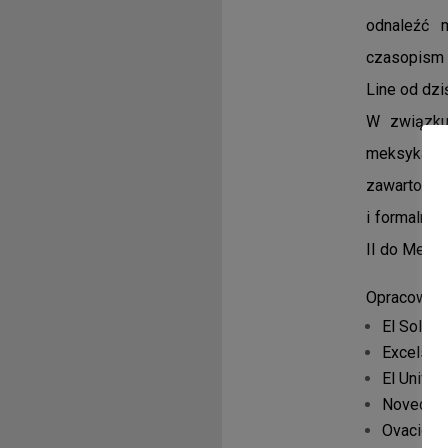
odnaleźć m
czasopism 
Line od dzi
W związku
meksykańs
zawartośc
i formalnym
II do Meksy
Opracowane
El Sol d
Excelsior
El Univer
Novedad
Ovacione