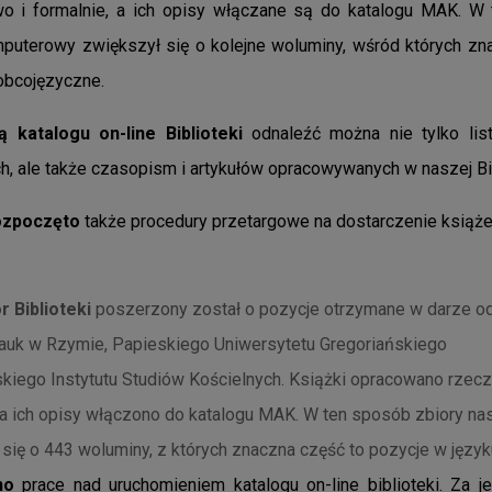
o i formalnie, a ich opisy włączane są do katalogu MAK. W
mputerowy zwiększył się o kolejne woluminy, wśród których zn
obcojęzyczne.
katalogu on-line Biblioteki
odnaleźć można nie tylko listę
, ale także czasopism i artykułów opracowywanych w naszej Bi
ozpoczęto
także procedury przetargowe na dostarczenie książ
r Biblioteki
poszerzony został o pozycje otrzymane w darze od
auk w Rzymie, Papieskiego Uniwersytetu Gregoriańskiego
kiego Instytutu Studiów Kościelnych. Książki opracowano rzec
, a ich opisy włączono do katalogu MAK. W ten sposób zbiory na
się o 443 woluminy, z których znaczna część to pozycje w języ
no
prace nad uruchomieniem katalogu on-line biblioteki. Za 