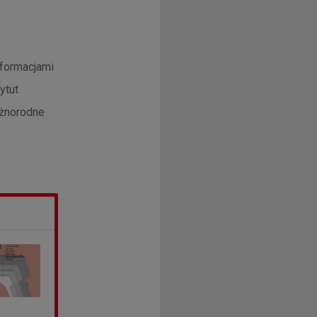
nformacjami
ytut
óżnorodne