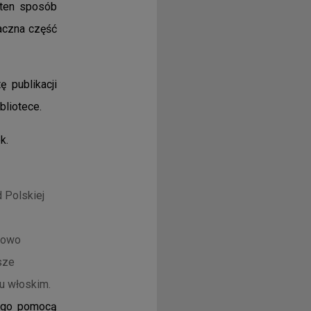
 ten sposób
aczna część
 publikacji
bliotece.
ek.
 Polskiej
zowo
sze
ku włoskim.
jego pomocą