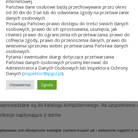
internetowej.
da
Państwa dane osobowe będą przechowywane przez okres
od 30 dni do 5 lat lub do odwołania zgody na przetwarzanie
danych osobowych.
Posiadają Państwo prawo dostępu do treści swoich danych
bioru wprowadzono 14 pozycji książkowych zakupionych w trak
osobowych, prawo do ich sprostowania, usunięcia, jak
również prawo do ograniczenia ich przetwarzania; prawo do
rzedstawicieli Instytutu Papieża Jana Pawła II do Meksyku. Tem
cofnięcia zgody, prawo do przenoszenia danych, prawo do
wniesienia sprzeciwu wobec przetwarzania Państwa danych
ówno śladów Jana Pawła II jak i problematyki historycznej bądź
osobowych.
kulturą tego regionu.
Pytania i ewentualne skargi dotyczące przetwarzania
Państwa danych osobowych prosimy kierować do
Administratora Danych Osobowych lub Inspektora Ochrony
Danych (
inspektor@ipjp2.pl
).
ce nad opisywaniem i opracowywaniem wciąż napływających zbi
Ustawienia
Zgoda
ostatnich miesięcy zasób katalogu komputerowego poszerzył si
rotnie (ze 149 do 1602 rekordów). Napływające drogą zakupów 
 wprowadzane są do katalogu komputerowego. Na uzupełnienie 
likacje napływające z darów.
otowywane jest udostępnianie katalogów (zarówno książek jak i wydawnictw ciągłych) w In