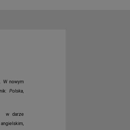
m. W nowym
nik:
Polska
,
ch w darze
 angielskim,