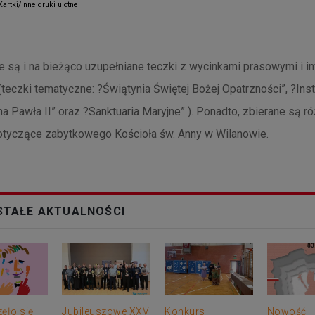
artki/Inne druki ulotne
są i na bieżąco uzupełniane teczki z wycinkami prasowymi i i
 (teczki tematyczne: ?Świątynia Świętej Bożej Opatrzności”, ?Inst
a Pawła II” oraz ?Sanktuaria Maryjne” ). Ponadto, zbierane są r
dotyczące zabytkowego Kościoła św. Anny w Wilanowie.
TAŁE AKTUALNOŚCI
ęło się
Jubileuszowe XXV
Konkurs
Nowość