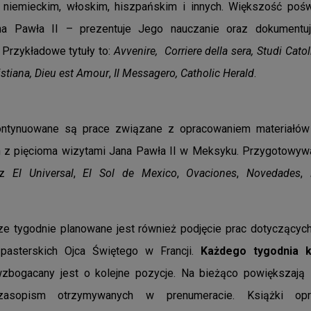
, niemieckim, włoskim, hiszpańskim i innych. Większość pośw
na Pawła II – prezentuje Jego nauczanie oraz dokumentuj
. Przykładowe tytuły to:
Avvenire, Corriere della sera, Studi Catol
stiana,
Dieu est Amour
,
Il Messagero, Catholic Herald
.
ontynuowane są prace związane z opracowaniem materiałów
 z pięcioma wizytami Jana Pawła II w Meksyku. Przygotowywa
 z
El Universal
,
El Sol de Mexico
,
Ovaciones
,
Novedades
,
ze tygodnie planowane jest również podjęcie prac dotyczących 
pasterskich Ojca Świętego w Francji.
Każdego tygodnia k
 wzbogacany jest o kolejne pozycje. Na bieżąco powiększają 
zasopism otrzymywanych w prenumeracie. Książki opr