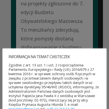
na projekty zgłoszone do 7.
edycji Budżetu
Obywatelskiego Mazowsza.
To mieszkańcy zdecydują,
które pomysły dostaną
dofinansowanie z budżetu
samorządu województwa
INFORMACJA NA TEMAT CIASTECZEK
mazowieckiego. Do rozdania
Zgodnie z art. 13 ust. 1 i ust. 2 rozporządzenia
Parlamentu Europejskiego i Rady (UE) 2016/679 z 27
jest aż 30 mln zł! Mieszkańcy
kwietnia 2016 r. w sprawie ochrony osób fizycznych w
związku z przetwarzaniem danych osobowych i w
województwa mazowieckiego
sprawie swobodnego przepływu takich danych oraz
uchylenia dyrektywy 95/46/WE (RODO), informujemy, że
po...
Administratorem Państwa danych osobowych jest
Instytut Papieża Jana Pawła II z siedzibą w Warszawie
(kod pocztowy: 02-972), mieszczący się przy ulicy
CZYTAJ DALEJ
Księdza Prymasa Augusta Hlonda 1; e-mail:
inspektor@ipjp2.pl
; tel.:
+48 22 213 11 90
.