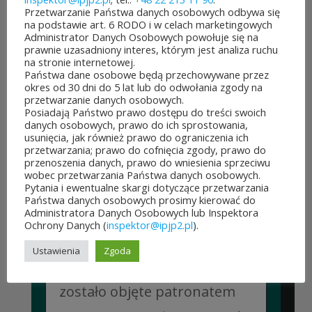
Przetwarzanie Państwa danych osobowych odbywa się
na podstawie art. 6 RODO i w celach marketingowych
Administrator Danych Osobowych powołuje się na
prawnie uzasadniony interes, którym jest analiza ruchu
JUBILEUSZOWE XXV MISTRZOSTWA POLSKI
na stronie internetowej.
DUCHOWIEŃSTWA W SZACHACH
Państwa dane osobowe będą przechowywane przez
KLASYCZNYCH.
okres od 30 dni do 5 lat lub do odwołania zgody na
10 lipca&7b19p;2026
przetwarzanie danych osobowych.
Posiadają Państwo prawo dostępu do treści swoich
W dniach 6–10 lipca 2026 r. w
danych osobowych, prawo do ich sprostowania,
usunięcia, jak również prawo do ograniczenia ich
Collegium Marianum w
przetwarzania; prawo do cofnięcia zgody, prawo do
przenoszenia danych, prawo do wniesienia sprzeciwu
Pelplinie odbyły się
wobec przetwarzania Państwa danych osobowych.
Pytania i ewentualne skargi dotyczące przetwarzania
Jubileuszowe XXV
Państwa danych osobowych prosimy kierować do
Administratora Danych Osobowych lub Inspektora
Mistrzostwa Polski
Ochrony Danych (
inspektor@ipjp2.pl
).
Duchowieństwa w Szachach
Ustawienia
Zgoda
Klasycznych. Wydarzenie
zostało objęte patronatem