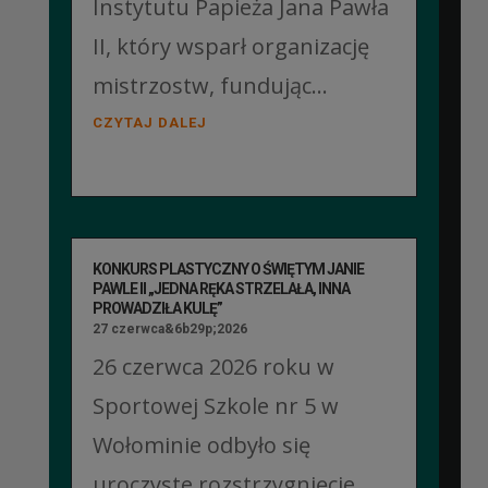
Instytutu Papieża Jana Pawła
II, który wsparł organizację
mistrzostw, fundując...
CZYTAJ DALEJ
KONKURS PLASTYCZNY O ŚWIĘTYM JANIE
PAWLE II „JEDNA RĘKA STRZELAŁA, INNA
PROWADZIŁA KULĘ”
27 czerwca&6b29p;2026
26 czerwca 2026 roku w
Sportowej Szkole nr 5 w
Wołominie odbyło się
uroczyste rozstrzygnięcie