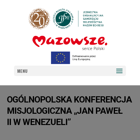
MENU
OGÓLNOPOLSKA KONFERENCJA
MISJOLOGICZNA „JAN PAWEŁ
II W WENEZUELI”