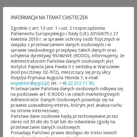
INFORMACJA NA TEMAT CIASTECZEK
Zgodnie z art. 13 ust. 1 i ust. 2 rozporządzenia
20-LECIE DZIAŁALNOŚCI
Parlamentu Europejskiego i Rady (UE) 2016/679 z 27
kwietnia 2016 r. w sprawie ochrony osób fizycznych w
INSTYTUTU PAPIEŻA JANA
związku z przetwarzaniem danych osobowych i w
PAWŁA II
sprawie swobodnego przepływu takich danych oraz
uchylenia dyrektywy 95/46/WE (RODO), informujemy, że
23 października&10b05p;2025
Administratorem Państwa danych osobowych jest
Instytut Papieża Jana Pawła II z siedzibą w Warszawie
(kod pocztowy: 02-972), mieszczący się przy ulicy
20 lat temu – 4 listopada 2005
Księdza Prymasa Augusta Hlonda 1; e-mail:
inspektor@ipjp2.pl
; tel.:
+48 22 213 11 90
.
roku kard. Józef Glemp i pan
Przetwarzanie Państwa danych osobowych odbywa się
na podstawie art. 6 RODO i w celach marketingowych
marszałek Adam Struzik
Administrator Danych Osobowych powołuje się na
prawnie uzasadniony interes, którym jest analiza ruchu
podpisali list intencyjny
na stronie internetowej.
Państwa dane osobowe będą przechowywane przez
zapowiadający powstanie nowej
okres od 30 dni do 5 lat lub do odwołania zgody na
przetwarzanie danych osobowych.
instytucji kultury dla uczczenia
Posiadają Państwo prawo dostępu do treści swoich