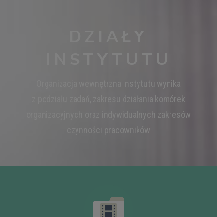
DZIAŁY
INSTYTUTU
Organizacja wewnętrzna Instytutu wynika
z podziału zadań, zakresu działania komórek
organizacyjnych oraz indywidualnych zakresów
czynności pracowników