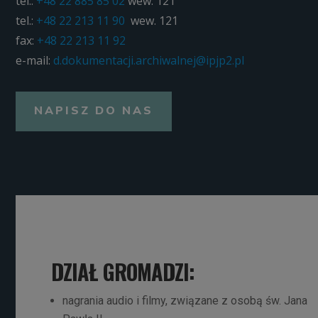
tel.:
+48 22 885 85 02
wew. 121
tel.:
+48 22 213 11 90
wew. 121
fax:
+48 22 213 11 92
e-mail:
d.dokumentacji.archiwalnej@
ipjp2.pl
NAPISZ DO NAS
DZIAŁ GROMADZI:
nagrania audio i filmy, związane z osobą św. Jana