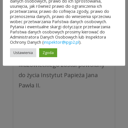
danych osobowych, prawo do ich sprostowania,
pamięci wielkiego Polaka – Ojca
usunięcia, jak również prawo do ograniczenia ich
przetwarzania; prawo do cofnięcia zgody, prawo do
Świętego Jana Pawła II. Kilka
przenoszenia danych, prawo do wniesienia sprzeciwu
wobec przetwarzania Państwa danych osobowych.
miesięcy później – 13 marca 2006
Pytania i ewentualne skargi dotyczące przetwarzania
Państwa danych osobowych prosimy kierować do
roku na mocy umowy zawartej
Administratora Danych Osobowych lub Inspektora
Ochrony Danych (
inspektor@ipjp2.pl
).
między Archidiecezją Warszawską
Ustawienia
Zgoda
a Samorządem Województwa
Mazowieckiego został powołany
do życia Instytut Papieża Jana
Pawła II.