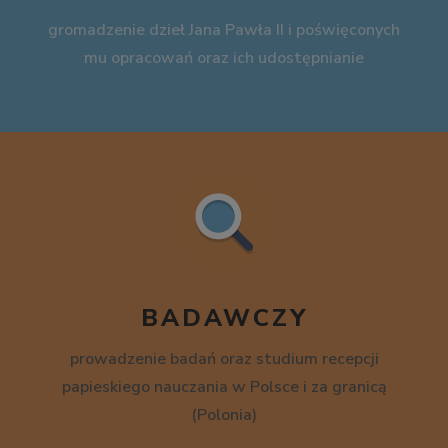
gromadzenie dzieł Jana Pawła II i poświęconych
mu opracowań oraz ich udostępnianie
BADAWCZY
prowadzenie badań oraz studium recepcji
papieskiego nauczania w Polsce i za granicą
(Polonia)