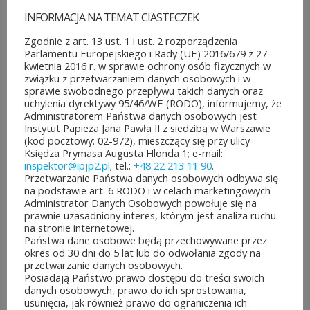
Autor:
ks. Zdzisław Struzik
INFORMACJA NA TEMAT CIASTECZEK
Rok
2013
Zgodnie z art. 13 ust. 1 i ust. 2 rozporządzenia
wydania:
Parlamentu Europejskiego i Rady (UE) 2016/679 z 27
kwietnia 2016 r. w sprawie ochrony osób fizycznych w
Wydanie:
1
związku z przetwarzaniem danych osobowych i w
ISBN:
978-83-61250-70-8
sprawie swobodnego przepływu takich danych oraz
uchylenia dyrektywy 95/46/WE (RODO), informujemy, że
Liczba
Administratorem Państwa danych osobowych jest
344
Instytut Papieża Jana Pawła II z siedzibą w Warszawie
stron:
(kod pocztowy: 02-972), mieszczący się przy ulicy
Rodzaj
Księdza Prymasa Augusta Hlonda 1; e-mail:
twarda
inspektor@ipjp2.pl
; tel.:
+48 22 213 11 90
.
oprawy:
Przetwarzanie Państwa danych osobowych odbywa się
Wymiary:
240 x 165 x 20 mm
na podstawie art. 6 RODO i w celach marketingowych
Administrator Danych Osobowych powołuje się na
Waga:
642 g
prawnie uzasadniony interes, którym jest analiza ruchu
na stronie internetowej.
Kategoria:
Publikacje książkowe
Państwa dane osobowe będą przechowywane przez
Rok
okres od 30 dni do 5 lat lub do odwołania zgody na
2013
przetwarzanie danych osobowych.
wydania:
Posiadają Państwo prawo dostępu do treści swoich
danych osobowych, prawo do ich sprostowania,
usunięcia, jak również prawo do ograniczenia ich