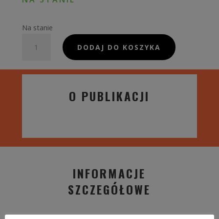
Na stanie
ilość
DODAJ DO KOSZYKA
Rodzina
w
obronie
O PUBLIKACJI
życia,
wolności
i
wiary
INFORMACJE
SZCZEGÓŁOWE