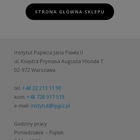
STRONA GŁÓWNA SKLEPU
Instytut Papieża Jana Pawła II
ul. Księdza Prymasa Augusta Hlonda 1
02-972 Warszawa
tel.
+48 22 213 11 90
kom.
+48 728 917 519
e-mail:
instytut@ipjp2.pl
Godziny pracy
Poniedziałek – Piątek