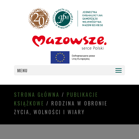
MENU
STRONA GŁÓWNA
/
PUBLIKACJE
KSIĄŻKOWE
/ RODZINA W OBRONIE
ŻYCIA, WOLNOŚCI I WIARY