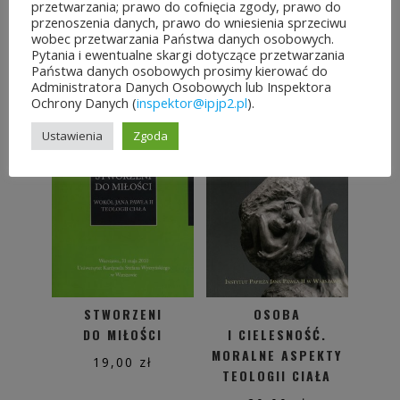
przetwarzania; prawo do cofnięcia zgody, prawo do
przenoszenia danych, prawo do wniesienia sprzeciwu
wobec przetwarzania Państwa danych osobowych.
Pytania i ewentualne skargi dotyczące przetwarzania
PODOBNE PRODUKTY
Państwa danych osobowych prosimy kierować do
Administratora Danych Osobowych lub Inspektora
Ochrony Danych (
inspektor@ipjp2.pl
).
Ustawienia
Zgoda
STWORZENI
OSOBA
DO MIŁOŚCI
I CIELESNOŚĆ.
MORALNE ASPEKTY
19,00
zł
TEOLOGII CIAŁA