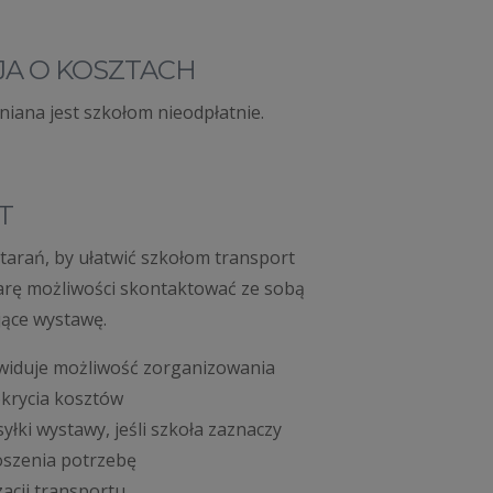
A O KOSZTACH
iana jest szkołom nieodpłatnie.
T
starań, by ułatwić szkołom transport
arę możliwości skontaktować ze sobą
jące wystawę.
widuje możliwość zorganizowania
okrycia kosztów
yłki wystawy, jeśli szkoła zaznaczy
oszenia potrzebę
cji transportu.