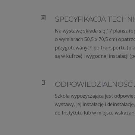
SPECYFIKACJA TECHN
b
Na wystawę składa się 17 plansz (o
o wymiarach 50,5 x 70,5 cm) opatrz
przygotowanych do transportu (pl
są w kufrze) i wygodnej instalacji (p
ODPOWIEDZIALNOŚĆ 

Szkoła wypożyczająca jest odpowied
wystawy, jej instalację i deinstalację
do Instytutu lub w miejsce wskazane