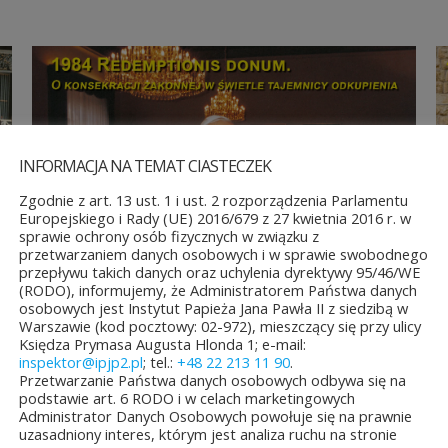
INFORMACJA NA TEMAT CIASTECZEK
Zgodnie z art. 13 ust. 1 i ust. 2 rozporządzenia Parlamentu
Europejskiego i Rady (UE) 2016/679 z 27 kwietnia 2016 r. w
sprawie ochrony osób fizycznych w związku z
przetwarzaniem danych osobowych i w sprawie swobodnego
przepływu takich danych oraz uchylenia dyrektywy 95/46/WE
(RODO), informujemy, że Administratorem Państwa danych
osobowych jest Instytut Papieża Jana Pawła II z siedzibą w
Warszawie (kod pocztowy: 02-972), mieszczący się przy ulicy
Księdza Prymasa Augusta Hlonda 1; e-mail:
inspektor@ipjp2.pl
; tel.:
+48 22 213 11 90
.
Przetwarzanie Państwa danych osobowych odbywa się na
podstawie art. 6 RODO i w celach marketingowych
Administrator Danych Osobowych powołuje się na prawnie
uzasadniony interes, którym jest analiza ruchu na stronie