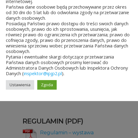
internetowej.
Państwa dane osobowe będą przechowywane przez okres
od 30 dni do 5 lat lub do odwołania zgody na przetwarzanie
danych osobowych.
Posiadają Państwo prawo dostępu do treści swoich danych
ZGŁOSZENIE UDZIAŁ
osobowych, prawo do ich sprostowania, usunięcia, jak
również prawo do ograniczenia ich przetwarzania; prawo do
cofnięcia zgody, prawo do przenoszenia danych, prawo do
OBJAZDOWEJ WYSTA
wniesienia sprzeciwu wobec przetwarzania Państwa danych
osobowych.
Pytania i ewentualne skargi dotyczące przetwarzania
Państwa danych osobowych prosimy kierować do
Administratora Danych Osobowych lub Inspektora Ochrony
Danych (
inspektor@ipjp2.pl
).
 (list intencyjny i formularz zgłoszenia) prosimy przesył
 e-mail:
d.oswiatowy@ipjp2.pl
oraz na adres pocztowy In
Ustawienia
Zgoda
REGULAMIN (PDF)
Regulamin – wystawa