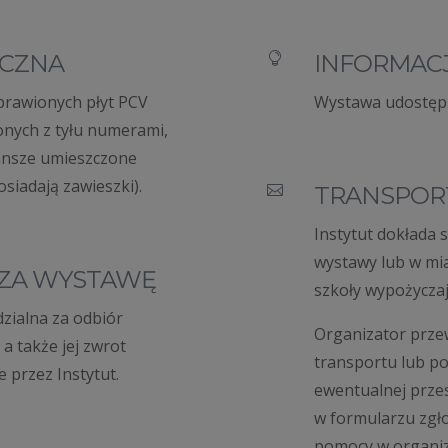
ICZNA
INFORMACJ

prawionych płyt PCV
Wystawa udostępn
onych z tyłu numerami,
ansze umieszczone
osiadają zawieszki).
TRANSPOR

Instytut dokłada 
wystawy lub w mi
ZA WYSTAWĘ
szkoły wypożycza
zialna za odbiór
Organizator prze
, a także jej zwrot
transportu lub p
 przez Instytut.
ewentualnej przes
w formularzu zgł
pomocy w organiza