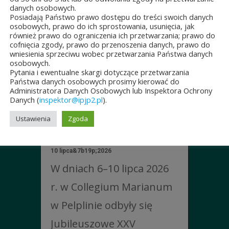
danych osobowych.
ŚCI
Posiadają Państwo prawo dostępu do treści swoich danych
osobowych, prawo do ich sprostowania, usunięcia, jak
również prawo do ograniczenia ich przetwarzania; prawo do
cofnięcia zgody, prawo do przenoszenia danych, prawo do
wniesienia sprzeciwu wobec przetwarzania Państwa danych
osobowych.
Pytania i ewentualne skargi dotyczące przetwarzania
JUBILEUSZOWE XXV
Państwa danych osobowych prosimy kierować do
Administratora Danych Osobowych lub Inspektora Ochrony
MISTRZOSTWA POLSKI
Danych (
inspektor@ipjp2.pl
).
DUCHOWIEŃSTWA
Ustawienia
Zgoda
W SZACHACH
KLASYCZNYCH.
10 lipca&7b19p;2026
W dniach 6–10 lipca 2026
r. w Collegium Marianum
w Pelplinie odbyły się
Jubileuszowe XXV