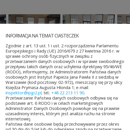
INFORMACJA NA TEMAT CIASTECZEK
Zgodnie z art. 13 ust. 1 i ust. 2 rozporządzenia Parlamentu
Europejskiego i Rady (UE) 2016/679 z 27 kwietnia 2016 r. w
sprawie ochrony osób fizycznych w związku z
przetwarzaniem danych osobowych i w sprawie swobodnego
przepływu takich danych oraz uchylenia dyrektywy 95/46/WE
(RODO), informujemy, że Administratorem Państwa danych
osobowych jest Instytut Papieża Jana Pawła II z siedzibą w
Warszawie (kod pocztowy: 02-972), mieszczący się przy ulicy
Księdza Prymasa Augusta Hlonda 1; e-mail:
inspektor@ipjp2.pl
; tel.:
+48 22 213 11 90
.
Przetwarzanie Państwa danych osobowych odbywa się na
podstawie art. 6 RODO i w celach marketingowych
Administrator Danych Osobowych powołuje się na prawnie
uzasadniony interes, którym jest analiza ruchu na stronie
internetowej.
Państwa dane osobowe będą przechowywane przez okres
od 30 dni do 5 lat lub do odwołania zgody na przetwarzanie