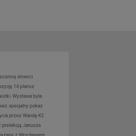
rocznicę śmierci
ozycję 14 plansz
aistki. Wystawa była
nież specjalny pokaz
bycia przez Wandę K2
z prelekcją Janusza
wiązaną z Wrocławiem.