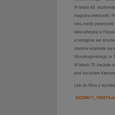
W latach 60. studiowa
magistra elektroniki.
roku, kiedy przeniosł
lekkoatletykę w Paras
a następnie we wrocław
studiów wspinała się 
Wysokogórskiego, w 196
W latach 70. zaczęła 
pod szczytem Kanczen
Link do filmu z wystaw
20220617_105019.m