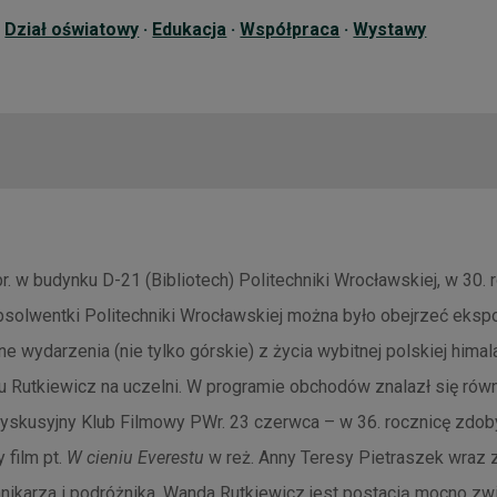
·
Dział oświatowy
·
Edukacja
·
Współpraca
·
Wystawy
. w budynku D-21 (Bibliotech) Politechniki Wrocławskiej, w 30. 
solwentki Politechniki Wrocławskiej można było obejrzeć eksp
e wydarzenia (nie tylko górskie) z życia wybitnej polskiej himal
 Rutkiewicz na uczelni. W programie obchodów znalazł się rów
yskusyjny Klub Filmowy PWr. 23 czerwca – w 36. rocznicę zdo
 film pt.
W cieniu Everestu
w reż. Anny Teresy Pietraszek wraz 
nikarza i podróżnika. Wanda Rutkiewicz jest postacią mocno z