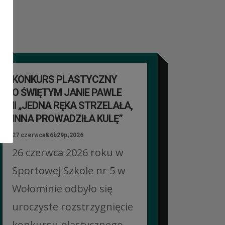
KONKURS PLASTYCZNY
O ŚWIĘTYM JANIE PAWLE
II „JEDNA RĘKA STRZELAŁA,
INNA PROWADZIŁA KULĘ”
27 czerwca&6b29p;2026
26 czerwca 2026 roku w
Sportowej Szkole nr 5 w
Wołominie odbyło się
uroczyste rozstrzygnięcie
konkursu plastycznego