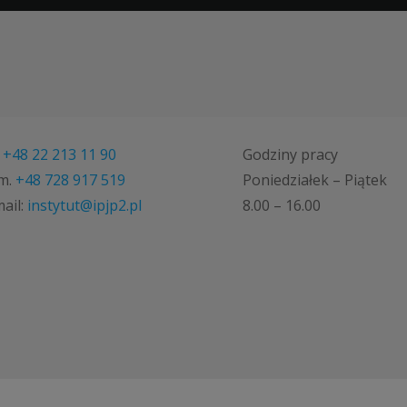
.
+48 22 213 11 90
Godziny pracy
m.
+48 728 917 519
Poniedziałek – Piątek
ail:
instytut@ipjp2.pl
8.00 – 16.00