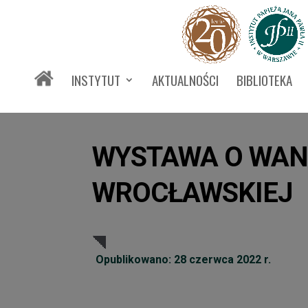
INSTYTUT
AKTUALNOŚCI
BIBLIOTEKA
WYSTAWA O WAND
WROCŁAWSKIEJ
Opublikowano: 28 czerwca 2022 r.