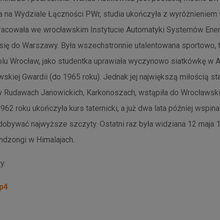
ła na Wydziale Łączności PWr, studia ukończyła z wyróżnieniem 
 Pracowała we wrocławskim Instytucie Automatyki Systemów En
a się do Warszawy. Była wszechstronnie utalentowana sportowo, 
olu Wrocław, jako studentka uprawiała wyczynowo siatkówkę w 
skiej Gwardii (do 1965 roku). Jednak jej największą miłością sta
w Rudawach Janowickich, Karkonoszach, wstąpiła do Wrocławsk
2 roku ukończyła kurs taternicki, a już dwa lata później wspina
zdobywać najwyższe szczyty. Ostatni raz była widziana 12 maja 
dzongi w Himalajach.
y:
p4