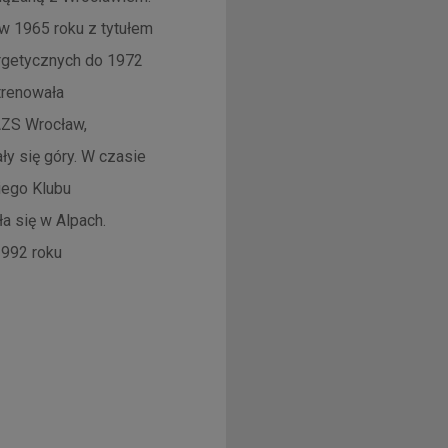
w 1965 roku z tytułem
ergetycznych do 1972
trenowała
AZS Wrocław,
ły się góry. W czasie
iego Klubu
ła się w Alpach.
1992 roku