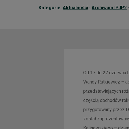
Kategorie:
Aktualności
·
Archiwum IPJP2
Od 17 do 27 czerwca br
Wandy Rutkiewicz – ab
przedstawiających różn
częścią obchodów roku
przygotowany przez D
został zaprezentowany
Kalinowskiego – dzien