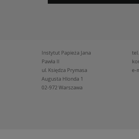
Instytut Papieża Jana
tel
Pawła II
ko
ul. Księdza Prymasa
e-m
Augusta Hlonda 1
02-972 Warszawa