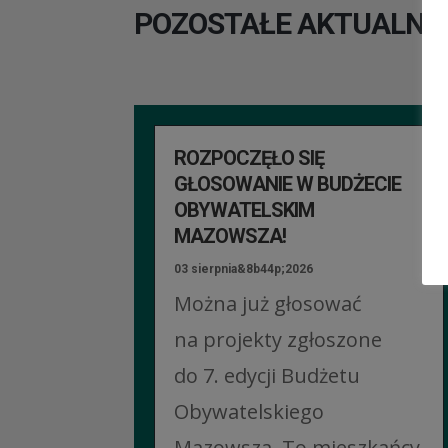
POZOSTAŁE AKTUALNO
ROZPOCZĘŁO SIĘ
GŁOSOWANIE W BUDŻECIE
OBYWATELSKIM
MAZOWSZA!
03 sierpnia&8b44p;2026
Można już głosować
na projekty zgłoszone
do 7. edycji Budżetu
Obywatelskiego
Mazowsza. To mieszkańcy