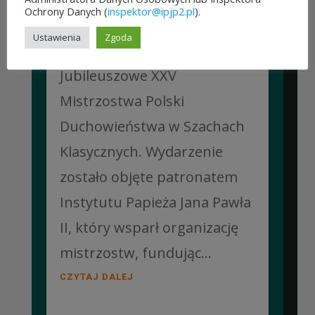
Ochrony Danych (
inspektor@ipjp2.pl
).
Collegium Marianum w
Ustawienia
Zgoda
Pelplinie odbyły się
Jubileuszowe XXV
Mistrzostwa Polski
Duchowieństwa w Szachach
Klasycznych. Wydarzenie
zostało objęte patronatem
Instytutu Papieża Jana Pawła
II, który wsparł organizację
mistrzostw, fundując...
CZYTAJ DALEJ