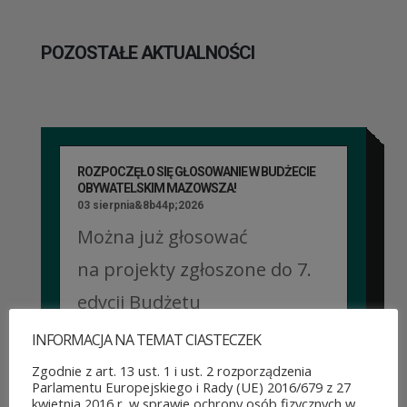
POZOSTAŁE AKTUALNOŚCI
ROZPOCZĘŁO SIĘ GŁOSOWANIE W BUDŻECIE
OBYWATELSKIM MAZOWSZA!
03 sierpnia&8b44p;2026
Można już głosować
na projekty zgłoszone do 7.
edycji Budżetu
Obywatelskiego Mazowsza.
INFORMACJA NA TEMAT CIASTECZEK
To mieszkańcy zdecydują,
Zgodnie z art. 13 ust. 1 i ust. 2 rozporządzenia
Parlamentu Europejskiego i Rady (UE) 2016/679 z 27
które pomysły dostaną
kwietnia 2016 r. w sprawie ochrony osób fizycznych w