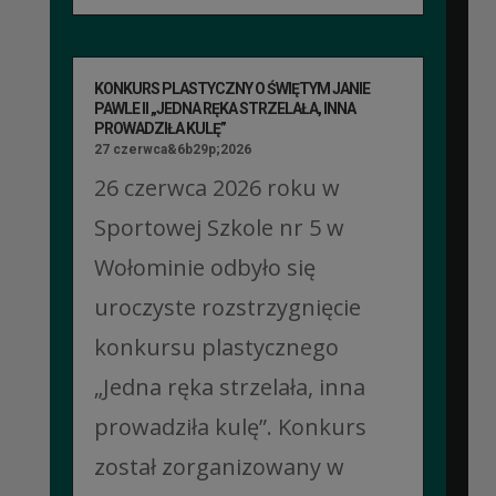
KONKURS PLASTYCZNY O ŚWIĘTYM JANIE
PAWLE II „JEDNA RĘKA STRZELAŁA, INNA
PROWADZIŁA KULĘ”
27 czerwca&6b29p;2026
26 czerwca 2026 roku w
Sportowej Szkole nr 5 w
Wołominie odbyło się
uroczyste rozstrzygnięcie
konkursu plastycznego
„Jedna ręka strzelała, inna
prowadziła kulę”. Konkurs
został zorganizowany w