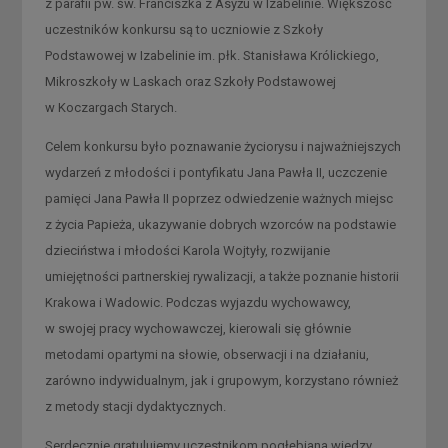
z parafii pw. św. Franciszka z Asyżu w Izabelinie. Większość
uczestników konkursu są to uczniowie z Szkoły
Podstawowej w Izabelinie im. płk. Stanisława Królickiego,
Mikroszkoły w Laskach oraz Szkoły Podstawowej
w Koczargach Starych.
Celem konkursu było poznawanie życiorysu i najważniejszych
wydarzeń z młodości i pontyfikatu Jana Pawła II, uczczenie
pamięci Jana Pawła II poprzez odwiedzenie ważnych miejsc
z życia Papieża, ukazywanie dobrych wzorców na podstawie
dzieciństwa i młodości Karola Wojtyły, rozwijanie
umiejętności partnerskiej rywalizacji, a także poznanie historii
Krakowa i Wadowic. Podczas wyjazdu wychowawcy,
w swojej pracy wychowawczej, kierowali się głównie
metodami opartymi na słowie, obserwacji i na działaniu,
zarówno indywidualnym, jak i grupowym, korzystano również
z metody stacji dydaktycznych.
Serdecznie gratulujemy uczestnikom pogłębiana wiedzy