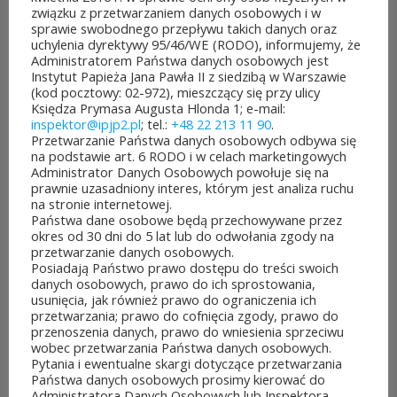
związku z przetwarzaniem danych osobowych i w
dofinansowanie z budżetu
sprawie swobodnego przepływu takich danych oraz
uchylenia dyrektywy 95/46/WE (RODO), informujemy, że
samorządu województwa
Administratorem Państwa danych osobowych jest
Instytut Papieża Jana Pawła II z siedzibą w Warszawie
mazowieckiego. Do rozdania
(kod pocztowy: 02-972), mieszczący się przy ulicy
Księdza Prymasa Augusta Hlonda 1; e-mail:
jest aż 30 mln zł! Mieszkańcy
inspektor@ipjp2.pl
; tel.:
+48 22 213 11 90
.
Przetwarzanie Państwa danych osobowych odbywa się
województwa mazowieckiego
na podstawie art. 6 RODO i w celach marketingowych
Administrator Danych Osobowych powołuje się na
po...
prawnie uzasadniony interes, którym jest analiza ruchu
na stronie internetowej.
CZYTAJ DALEJ
Państwa dane osobowe będą przechowywane przez
okres od 30 dni do 5 lat lub do odwołania zgody na
przetwarzanie danych osobowych.
Posiadają Państwo prawo dostępu do treści swoich
danych osobowych, prawo do ich sprostowania,
usunięcia, jak również prawo do ograniczenia ich
przetwarzania; prawo do cofnięcia zgody, prawo do
JUBILEUSZOWE XXV MISTRZOSTWA POLSKI
przenoszenia danych, prawo do wniesienia sprzeciwu
DUCHOWIEŃSTWA W SZACHACH
wobec przetwarzania Państwa danych osobowych.
KLASYCZNYCH.
Pytania i ewentualne skargi dotyczące przetwarzania
10 lipca&7b19p;2026
Państwa danych osobowych prosimy kierować do
W dniach 6–10 lipca 2026 r. w
Administratora Danych Osobowych lub Inspektora