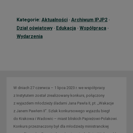
Kategorie:
Aktualności
·
Archiwum IPJP2
·
Dział oświatowy
·
Edukacja
·
Współpraca
·
Wydarzenia
W dniach 27 czerwca – 1 lipca 2023 r. we współpracy
z Instytutem został zrealizowany konkurs, połączony
z wyjazdem młodzieży śladami Jana Pawła II, pt. „Wakacje
z Janem Pawłem II”. Szlak konkursowego wyjazdu biegł
do Krakowa i Wadowic – miast bliskich Papieżowi-Polakowi.
Konkurs przeznaczony był dla młodzieży ministranckiej