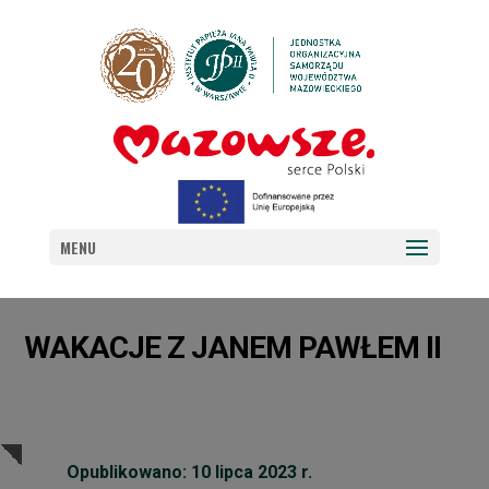
MENU
WAKACJE Z JANEM PAWŁEM II
Opublikowano: 10 lipca 2023 r.