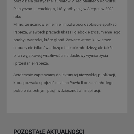
oraz dzieła plastyczne laureatów V Regionalnego Konkursu
Plastyczno-Literackiego, który odbył się w Sierpcu w 2023
roku.
Mimo, że uczniowie nie mieli możliwości osobiście spotkać
Papieża, w swoich pracach ukazali głębokie zrozumienie jego
osoby i wartości, które głosił. Zawarte w tomiku wiersze
i obrazy nie tylko świadczą o talencie młodzieży, ale także
o ich wyjątkowej wrażliwości na duchowy wymiar życia
i przesłanie Papieża.
Serdecznie zapraszamy do lektury tej niezwykłej publikacji,
która pozwala spojrzeć na Jana Pawła II oczami młodego
pokolenia, pełnymi pasji, wdzięczności i inspiracji.
POZOSTAŁE AKTUALNOŚCI