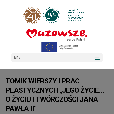
MENU
TOMIK WIERSZY I PRAC
PLASTYCZNYCH „JEGO ŻYCIE…
O ŻYCIU I TWÓRCZOŚCI JANA
PAWŁA II”