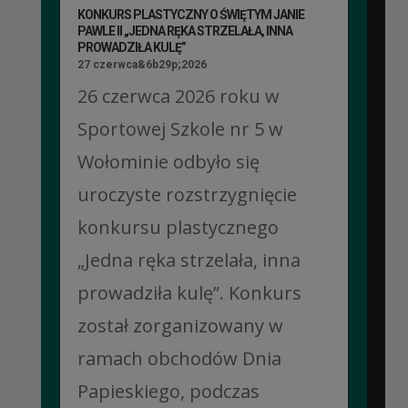
KONKURS PLASTYCZNY O ŚWIĘTYM JANIE
PAWLE II „JEDNA RĘKA STRZELAŁA, INNA
PROWADZIŁA KULĘ”
27 czerwca&6b29p;2026
26 czerwca 2026 roku w
Sportowej Szkole nr 5 w
Wołominie odbyło się
uroczyste rozstrzygnięcie
konkursu plastycznego
„Jedna ręka strzelała, inna
prowadziła kulę”. Konkurs
został zorganizowany w
ramach obchodów Dnia
Papieskiego, podczas