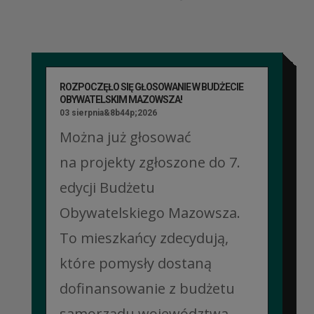
ROZPOCZĘŁO SIĘ GŁOSOWANIE W BUDŻECIE
OBYWATELSKIM MAZOWSZA!
03 sierpnia&8b44p;2026
Można już głosować
na projekty zgłoszone do 7.
edycji Budżetu
Obywatelskiego Mazowsza.
To mieszkańcy zdecydują,
które pomysły dostaną
dofinansowanie z budżetu
samorządu województwa