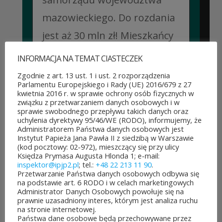
mazowieckiego. Do rozdania
jest aż 30 mln zł! Mieszkańcy
województwa mazowieckiego
INFORMACJA NA TEMAT CIASTECZEK
po...
Zgodnie z art. 13 ust. 1 i ust. 2 rozporządzenia
Parlamentu Europejskiego i Rady (UE) 2016/679 z 27
CZYTAJ DALEJ
kwietnia 2016 r. w sprawie ochrony osób fizycznych w
związku z przetwarzaniem danych osobowych i w
sprawie swobodnego przepływu takich danych oraz
uchylenia dyrektywy 95/46/WE (RODO), informujemy, że
Administratorem Państwa danych osobowych jest
Instytut Papieża Jana Pawła II z siedzibą w Warszawie
(kod pocztowy: 02-972), mieszczący się przy ulicy
JUBILEUSZOWE XXV MISTRZOSTWA POLSKI
Księdza Prymasa Augusta Hlonda 1; e-mail:
DUCHOWIEŃSTWA W SZACHACH
inspektor@ipjp2.pl
; tel.:
+48 22 213 11 90
.
KLASYCZNYCH.
Przetwarzanie Państwa danych osobowych odbywa się
10 lipca&7b19p;2026
na podstawie art. 6 RODO i w celach marketingowych
W dniach 6–10 lipca 2026 r. w
Administrator Danych Osobowych powołuje się na
prawnie uzasadniony interes, którym jest analiza ruchu
Collegium Marianum w
na stronie internetowej.
Państwa dane osobowe będą przechowywane przez