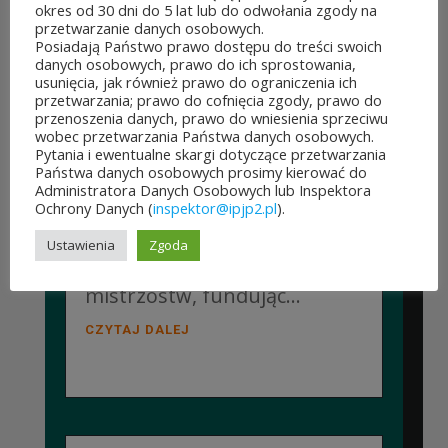
Pelplinie odbyły się
okres od 30 dni do 5 lat lub do odwołania zgody na
przetwarzanie danych osobowych.
Jubileuszowe XXV
Posiadają Państwo prawo dostępu do treści swoich
danych osobowych, prawo do ich sprostowania,
Mistrzostwa Polski
usunięcia, jak również prawo do ograniczenia ich
przetwarzania; prawo do cofnięcia zgody, prawo do
Duchowieństwa w Szachach
przenoszenia danych, prawo do wniesienia sprzeciwu
wobec przetwarzania Państwa danych osobowych.
Klasycznych. Wydarzenie
Pytania i ewentualne skargi dotyczące przetwarzania
Państwa danych osobowych prosimy kierować do
zostało objęte patronatem
Administratora Danych Osobowych lub Inspektora
Ochrony Danych (
inspektor@ipjp2.pl
).
Instytutu Papieża Jana Pawła
Ustawienia
Zgoda
II, który wsparł organizację
mistrzostw, fundując...
CZYTAJ DALEJ