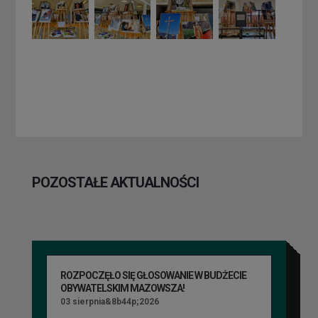
POZOSTAŁE AKTUALNOŚCI
ROZPOCZĘŁO SIĘ GŁOSOWANIE W BUDŻECIE
OBYWATELSKIM MAZOWSZA!
03 sierpnia&8b44p;2026