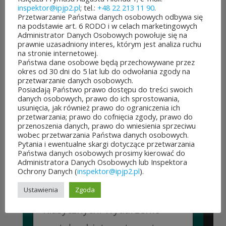
inspektor@ipjp2.pl
; tel.:
+48 22 213 11 90
.
Przetwarzanie Państwa danych osobowych odbywa się
na podstawie art. 6 RODO i w celach marketingowych
Administrator Danych Osobowych powołuje się na
prawnie uzasadniony interes, którym jest analiza ruchu
na stronie internetowej.
JUBILEUSZOWE XXV MISTRZOSTWA POLSKI
Państwa dane osobowe będą przechowywane przez
DUCHOWIEŃSTWA W SZACHACH
okres od 30 dni do 5 lat lub do odwołania zgody na
KLASYCZNYCH.
przetwarzanie danych osobowych.
10 lipca&7b19p;2026
Posiadają Państwo prawo dostępu do treści swoich
danych osobowych, prawo do ich sprostowania,
W dniach 6–10 lipca 2026 r. w
usunięcia, jak również prawo do ograniczenia ich
przetwarzania; prawo do cofnięcia zgody, prawo do
Collegium Marianum w
przenoszenia danych, prawo do wniesienia sprzeciwu
wobec przetwarzania Państwa danych osobowych.
Pelplinie odbyły się
Pytania i ewentualne skargi dotyczące przetwarzania
Państwa danych osobowych prosimy kierować do
Jubileuszowe XXV
Administratora Danych Osobowych lub Inspektora
Ochrony Danych (
inspektor@ipjp2.pl
).
Mistrzostwa Polski
Duchowieństwa w Szachach
Ustawienia
Zgoda
Klasycznych. Wydarzenie