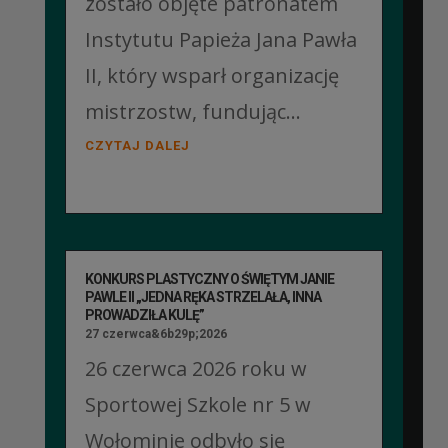
zostało objęte patronatem
Instytutu Papieża Jana Pawła
II, który wsparł organizację
mistrzostw, fundując...
CZYTAJ DALEJ
KONKURS PLASTYCZNY O ŚWIĘTYM JANIE
PAWLE II „JEDNA RĘKA STRZELAŁA, INNA
PROWADZIŁA KULĘ”
27 czerwca&6b29p;2026
26 czerwca 2026 roku w
Sportowej Szkole nr 5 w
Wołominie odbyło się