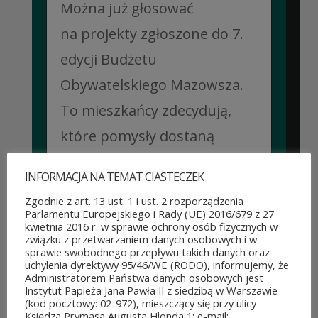
Można już głosować
na projekty zgłoszone do 7.
edycji Budżetu
Obywatelskiego Mazowsza.
To mieszkańcy zdecydują,
które pomysły dostaną
dofinansowanie z budżetu
INFORMACJA NA TEMAT CIASTECZEK
samorządu województwa
Zgodnie z art. 13 ust. 1 i ust. 2 rozporządzenia
mazowieckiego. Do rozdania
Parlamentu Europejskiego i Rady (UE) 2016/679 z 27
kwietnia 2016 r. w sprawie ochrony osób fizycznych w
jest aż 30 mln zł! Mieszkańcy
związku z przetwarzaniem danych osobowych i w
sprawie swobodnego przepływu takich danych oraz
województwa mazowieckiego
uchylenia dyrektywy 95/46/WE (RODO), informujemy, że
Administratorem Państwa danych osobowych jest
po...
Instytut Papieża Jana Pawła II z siedzibą w Warszawie
(kod pocztowy: 02-972), mieszczący się przy ulicy
CZYTAJ DALEJ
Księdza Prymasa Augusta Hlonda 1; e-mail: