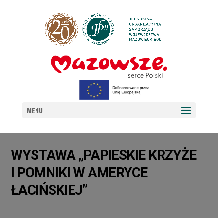
MENU
WYSTAWA „PAPIESKIE KRZYŻE
I POMNIKI W AMERYCE
ŁACIŃSKIEJ”