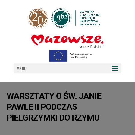
MENU
WARSZTATY O ŚW. JANIE
PAWLE II PODCZAS
PIELGRZYMKI DO RZYMU