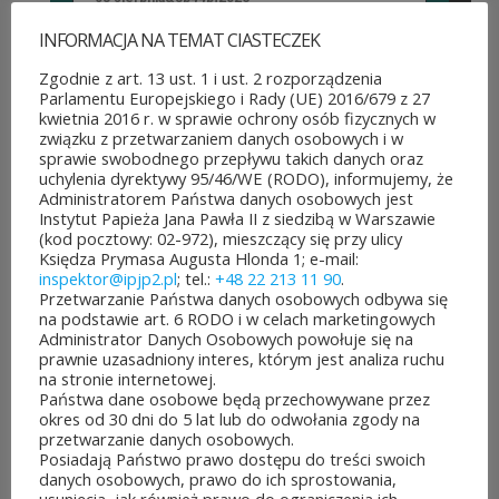
Można już głosować
INFORMACJA NA TEMAT CIASTECZEK
na projekty zgłoszone do 7.
Zgodnie z art. 13 ust. 1 i ust. 2 rozporządzenia
Parlamentu Europejskiego i Rady (UE) 2016/679 z 27
edycji Budżetu
kwietnia 2016 r. w sprawie ochrony osób fizycznych w
związku z przetwarzaniem danych osobowych i w
Obywatelskiego Mazowsza.
sprawie swobodnego przepływu takich danych oraz
uchylenia dyrektywy 95/46/WE (RODO), informujemy, że
To mieszkańcy zdecydują,
Administratorem Państwa danych osobowych jest
Instytut Papieża Jana Pawła II z siedzibą w Warszawie
które pomysły dostaną
(kod pocztowy: 02-972), mieszczący się przy ulicy
Księdza Prymasa Augusta Hlonda 1; e-mail:
dofinansowanie z budżetu
inspektor@ipjp2.pl
; tel.:
+48 22 213 11 90
.
Przetwarzanie Państwa danych osobowych odbywa się
samorządu województwa
na podstawie art. 6 RODO i w celach marketingowych
Administrator Danych Osobowych powołuje się na
mazowieckiego. Do rozdania
prawnie uzasadniony interes, którym jest analiza ruchu
na stronie internetowej.
jest aż 30 mln zł! Mieszkańcy
Państwa dane osobowe będą przechowywane przez
okres od 30 dni do 5 lat lub do odwołania zgody na
województwa mazowieckiego
przetwarzanie danych osobowych.
Posiadają Państwo prawo dostępu do treści swoich
po...
danych osobowych, prawo do ich sprostowania,