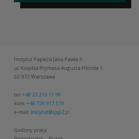
Instytut Papieża Jana Pawła II
ul. Księdza Prymasa Augusta Hlonda 1
02-972 Warszawa
tel.
+48 22 213 11 90
kom.
+48 728 917 519
e-mail:
instytut@ipjp2.pl
Godziny pracy
Poniedziałek – Piątek