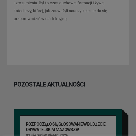
i zrozumienia. Był to czas duchowej formacji i żywej
katechezy, której, jak zauważyli nauczyciele nie da się
przeprowadzić w sali lekcyjnej.
POZOSTAŁE AKTUALNOŚCI
ROZPOCZĘŁO SIĘ GŁOSOWANIE W BUDŻECIE
OBYWATELSKIM MAZOWSZA!
03 sierpnia&8b44p;2026