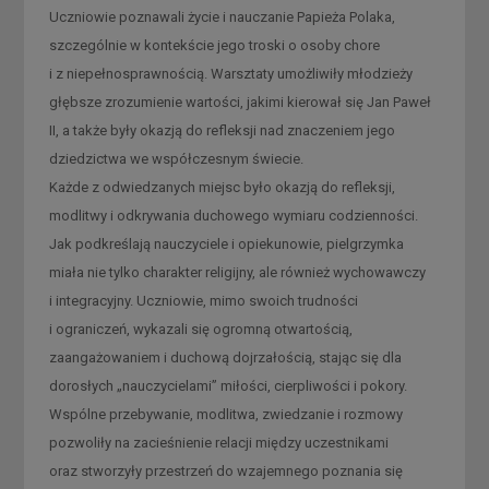
Uczniowie poznawali życie i nauczanie Papieża Polaka,
szczególnie w kontekście jego troski o osoby chore
i z niepełnosprawnością. Warsztaty umożliwiły młodzieży
głębsze zrozumienie wartości, jakimi kierował się Jan Paweł
II, a także były okazją do refleksji nad znaczeniem jego
dziedzictwa we współczesnym świecie.
Każde z odwiedzanych miejsc było okazją do refleksji,
modlitwy i odkrywania duchowego wymiaru codzienności.
Jak podkreślają nauczyciele i opiekunowie, pielgrzymka
miała nie tylko charakter religijny, ale również wychowawczy
i integracyjny. Uczniowie, mimo swoich trudności
i ograniczeń, wykazali się ogromną otwartością,
zaangażowaniem i duchową dojrzałością, stając się dla
dorosłych „nauczycielami” miłości, cierpliwości i pokory.
Wspólne przebywanie, modlitwa, zwiedzanie i rozmowy
pozwoliły na zacieśnienie relacji między uczestnikami
oraz stworzyły przestrzeń do wzajemnego poznania się