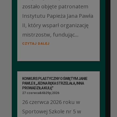
zostało objęte patronatem
Instytutu Papieża Jana Pawła
II, który wsparł organizację
mistrzostw, fundując...
CZYTAJ DALEJ
KONKURS PLASTYCZNY O ŚWIĘTYM JANIE
PAWLE II „JEDNA RĘKA STRZELAŁA, INNA
PROWADZIŁA KULĘ”
27 czerwca&6b29p;2026
26 czerwca 2026 roku w
Sportowej Szkole nr 5 w