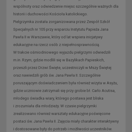
wspólnoty oraz odwiedzenie miejsc szczególnie ważnych dla
historii i duchowości Kościoła katolickiego.
Pielgrzymka została zorganizowana przez Zespół Szkół
Specjalnych nr 105 przy wsparciu Instytutu Papieża Jana
Pawła II w Warszawie, który od lat wspiera inicjatywy
edukacyjne na rzecz osób z niepełnosprawnością.
W trakcie ośmiodniowego wyjazdu pielgrzymi odwiedzili
m.in. Rzym, gdzie modlili się w Bazylikach Papieskich,
przeszli przez Drzwi Święte, uczestniczyli w Mszy Świętej
oraz nawiedzili grób św. Jana Pawła II. Szczególnie
poruszającym doświadczeniem była również wizyta w Asyżu,
gdzie uczniowie zatrzymali się przy grobie bł. Carlo Acutisa,
młodego świadka wiary, którego postawa jest bliska
i zrozumiała dla młodzieży. W czasie pielgrzymki
zrealizowano również warsztaty edukacyjne poświęcone
postaci św. Jana Pawła II. Zajęcia miały charakter interaktywny
i dostosowane były do potrzeb i możliwości uczestników.