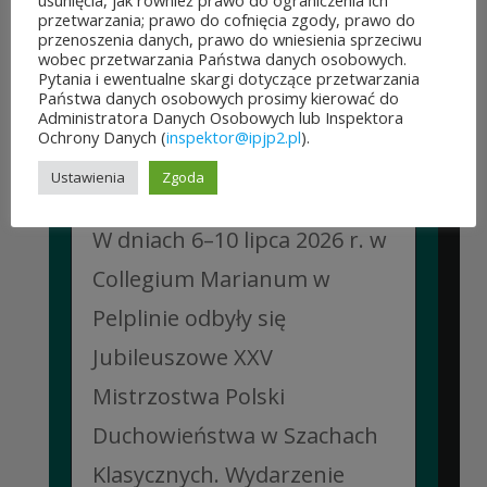
usunięcia, jak również prawo do ograniczenia ich
CZYTAJ DALEJ
przetwarzania; prawo do cofnięcia zgody, prawo do
przenoszenia danych, prawo do wniesienia sprzeciwu
wobec przetwarzania Państwa danych osobowych.
Pytania i ewentualne skargi dotyczące przetwarzania
Państwa danych osobowych prosimy kierować do
Administratora Danych Osobowych lub Inspektora
Ochrony Danych (
inspektor@ipjp2.pl
).
JUBILEUSZOWE XXV MISTRZOSTWA POLSKI
DUCHOWIEŃSTWA W SZACHACH
Ustawienia
Zgoda
KLASYCZNYCH.
10 lipca&7b19p;2026
W dniach 6–10 lipca 2026 r. w
Collegium Marianum w
Pelplinie odbyły się
Jubileuszowe XXV
Mistrzostwa Polski
Duchowieństwa w Szachach
Klasycznych. Wydarzenie