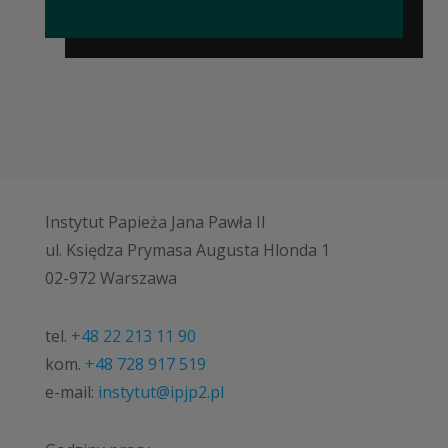
Instytut Papieża Jana Pawła II
ul. Księdza Prymasa Augusta Hlonda 1
02-972 Warszawa
tel.
+48 22 213 11 90
kom.
+48 728 917 519
e-mail:
instytut@ipjp2.pl