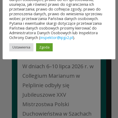
po...
usunięcia, jak również prawo do ograniczenia ich
przetwarzania; prawo do cofnięcia zgody, prawo do
CZYTAJ DALEJ
przenoszenia danych, prawo do wniesienia sprzeciwu
wobec przetwarzania Państwa danych osobowych.
Pytania i ewentualne skargi dotyczące przetwarzania
Państwa danych osobowych prosimy kierować do
Administratora Danych Osobowych lub Inspektora
Ochrony Danych (
inspektor@ipjp2.pl
).
JUBILEUSZOWE XXV MISTRZOSTWA POLSKI
Ustawienia
Zgoda
DUCHOWIEŃSTWA W SZACHACH
KLASYCZNYCH.
10 lipca&7b19p;2026
W dniach 6–10 lipca 2026 r. w
Collegium Marianum w
Pelplinie odbyły się
Jubileuszowe XXV
Mistrzostwa Polski
Duchowieństwa w Szachach