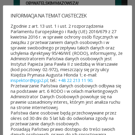
OBYWATELSKIM MAZOWSZA!
03 sierpnia&8b44p;2026
INFORMACJA NA TEMAT CIASTECZEK
Można już głosować
Zgodnie z art. 13 ust. 1 i ust. 2 rozporządzenia
na projekty zgłoszone do 7.
Parlamentu Europejskiego i Rady (UE) 2016/679 z 27
kwietnia 2016 r. w sprawie ochrony osób fizycznych w
edycji Budżetu
związku z przetwarzaniem danych osobowych i w
sprawie swobodnego przepływu takich danych oraz
Obywatelskiego Mazowsza.
uchylenia dyrektywy 95/46/WE (RODO), informujemy, że
Administratorem Państwa danych osobowych jest
To mieszkańcy zdecydują,
Instytut Papieża Jana Pawła II z siedzibą w Warszawie
(kod pocztowy: 02-972), mieszczący się przy ulicy
które pomysły dostaną
Księdza Prymasa Augusta Hlonda 1; e-mail:
inspektor@ipjp2.pl
; tel.:
+48 22 213 11 90
.
dofinansowanie z budżetu
Przetwarzanie Państwa danych osobowych odbywa się
na podstawie art. 6 RODO i w celach marketingowych
samorządu województwa
Administrator Danych Osobowych powołuje się na
prawnie uzasadniony interes, którym jest analiza ruchu
mazowieckiego. Do rozdania
na stronie internetowej.
Państwa dane osobowe będą przechowywane przez
jest aż 30 mln zł! Mieszkańcy
okres od 30 dni do 5 lat lub do odwołania zgody na
przetwarzanie danych osobowych.
województwa mazowieckiego
Posiadają Państwo prawo dostępu do treści swoich
danych osobowych, prawo do ich sprostowania,