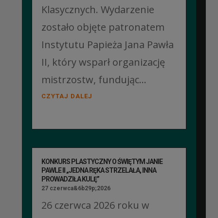
Klasycznych. Wydarzenie
zostało objęte patronatem
Instytutu Papieża Jana Pawła
II, który wsparł organizację
mistrzostw, fundując...
CZYTAJ DALEJ
KONKURS PLASTYCZNY O ŚWIĘTYM JANIE
PAWLE II „JEDNA RĘKA STRZELAŁA, INNA
PROWADZIŁA KULĘ”
27 czerwca&6b29p;2026
26 czerwca 2026 roku w