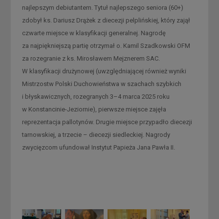
najlepszym debiutantem. Tytuł najlepszego seniora (60+)
zdobył ks. Dariusz Drążek z diecezji pelplińskiej, który zajął
czwarte miejsce w klasyfikacji generalnej. Nagrodę
za najpiękniejszą partię otrzymał o. Kamil Szadkowski OFM
za rozegranie z ks. Mirosławem Mejznerem SAC.
W klasyfikacji drużynowej (uwzględniającej również wyniki
Mistrzostw Polski Duchowieństwa w szachach szybkich
i błyskawicznych, rozegranych 3–4 marca 2025 roku
w Konstancinie-Jeziornie), pierwsze miejsce zajęła
reprezentacja pallotynów. Drugie miejsce przypadło diecezji
tarnowskiej, a trzecie – diecezji siedleckiej. Nagrody
zwycięzcom ufundował Instytut Papieża Jana Pawła II.