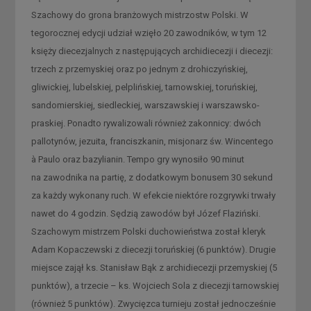
Szachowy do grona branżowych mistrzostw Polski. W
tegorocznej edycji udział wzięło 20 zawodników, w tym 12
księży diecezjalnych z następujących archidiecezji i diecezji:
trzech z przemyskiej oraz po jednym z drohiczyńskiej,
gliwickiej, lubelskiej, pelplińskiej, tarnowskiej, toruńskiej,
sandomierskiej, siedleckiej, warszawskiej i warszawsko-
praskiej. Ponadto rywalizowali również zakonnicy: dwóch
pallotynów, jezuita, franciszkanin, misjonarz św. Wincentego
à Paulo oraz bazylianin. Tempo gry wynosiło 90 minut
na zawodnika na partię, z dodatkowym bonusem 30 sekund
za każdy wykonany ruch. W efekcie niektóre rozgrywki trwały
nawet do 4 godzin. Sędzią zawodów był Józef Flaziński.
Szachowym mistrzem Polski duchowieństwa został kleryk
Adam Kopaczewski z diecezji toruńskiej (6 punktów). Drugie
miejsce zajął ks. Stanisław Bąk z archidiecezji przemyskiej (5
punktów), a trzecie – ks. Wojciech Sola z diecezji tarnowskiej
(również 5 punktów). Zwycięzca turnieju został jednocześnie