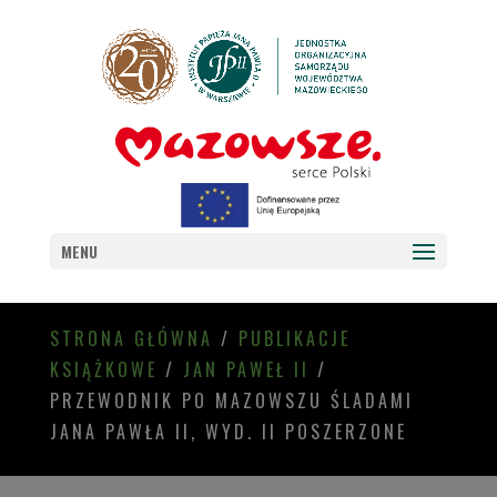
MENU
STRONA GŁÓWNA
/
PUBLIKACJE
KSIĄŻKOWE
/
JAN PAWEŁ II
/
PRZEWODNIK PO MAZOWSZU ŚLADAMI
JANA PAWŁA II, WYD. II POSZERZONE