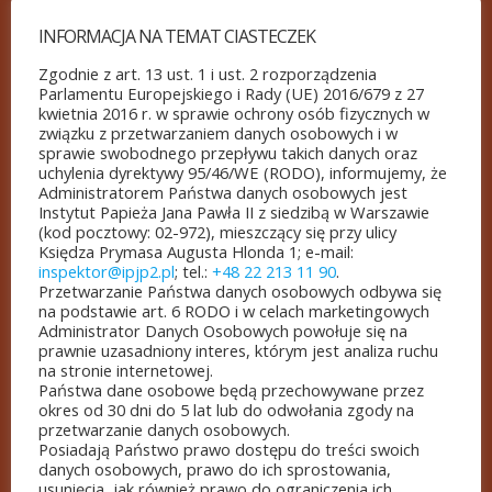
Jego ścieżki na Mazowszu nie mają formy
INFORMACJA NA TEMAT CIASTECZEK
ciągłych szlaków, jednak wędrując
po zaproponowanych
Zgodnie z art. 13 ust. 1 i ust. 2 rozporządzenia
Parlamentu Europejskiego i Rady (UE) 2016/679 z 27
w
Przewodniku
trasach, odwiedzamy
kwietnia 2016 r. w sprawie ochrony osób fizycznych w
miejsca, gdzie zostawił swoje ślady,
związku z przetwarzaniem danych osobowych i w
sprawie swobodnego przepływu takich danych oraz
czasem także pamiątki, które z czasem
uchylenia dyrektywy 95/46/WE (RODO), informujemy, że
stają się rodzajem relikwii. Kult Świętego
Administratorem Państwa danych osobowych jest
Instytut Papieża Jana Pawła II z siedzibą w Warszawie
jest na Mazowszu bardzo żywy, powstają
(kod pocztowy: 02-972), mieszczący się przy ulicy
Księdza Prymasa Augusta Hlonda 1; e-mail:
nowe pomniki, witraże, obrazy, czasem
inspektor@ipjp2.pl
; tel.:
+48 22 213 11 90
.
ołtarze jemu poświęcone. Budowane
Przetwarzanie Państwa danych osobowych odbywa się
na podstawie art. 6 RODO i w celach marketingowych
są nowe kościoły pod wezwaniem
Administrator Danych Osobowych powołuje się na
Świętego Jana Pawła II. Szczególnie
prawnie uzasadniony interes, którym jest analiza ruchu
na stronie internetowej.
ważne miejsce zajmują „żywe pomniki”,
Państwa dane osobowe będą przechowywane przez
a więc instytucje, szkoły, inicjatywy.
okres od 30 dni do 5 lat lub do odwołania zgody na
przetwarzanie danych osobowych.
Posiadają Państwo prawo dostępu do treści swoich
Drugie wydanie
Przewodnika
próbuje
danych osobowych, prawo do ich sprostowania,
nadążyć za tymi zmianami, dlatego
usunięcia, jak również prawo do ograniczenia ich