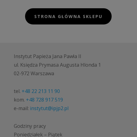
STRONA GŁÓWNA SKLEPU
Instytut Papieża Jana Pawła II
ul. Księdza Prymasa Augusta Hlonda 1
02-972 Warszawa
tel.
+48 22 213 11 90
kom.
+48 728 917 519
e-mail:
instytut@ipjp2.pl
Godziny pracy
Poniedziałek – Piątek