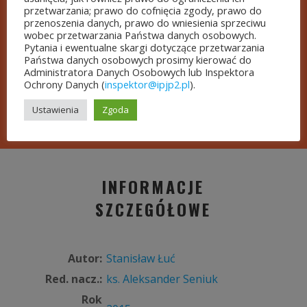
przetwarzania; prawo do cofnięcia zgody, prawo do
zostało rozszerzone. Mamy nadzieję,
przenoszenia danych, prawo do wniesienia sprzeciwu
że spotka się z przychylnym przyjęciem
wobec przetwarzania Państwa danych osobowych.
Pytania i ewentualne skargi dotyczące przetwarzania
odbiorców i ułatwi dotarcie do miejsc
Państwa danych osobowych prosimy kierować do
Administratora Danych Osobowych lub Inspektora
papieskich na Mazowszu.
Ochrony Danych (
inspektor@ipjp2.pl
).
Ustawienia
Zgoda
INFORMACJE
SZCZEGÓŁOWE
Autor:
Stanisław Łuć
Red. nacz.:
ks. Aleksander Seniuk
Rok