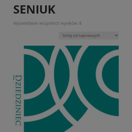
SENIUK
Posortowane
Wyświetlanie wszystkich wyników: 8
według
najnowszych