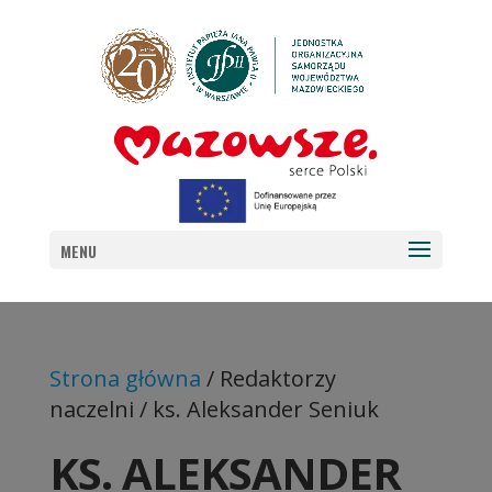
MENU
Strona główna
/ Redaktorzy
naczelni / ks. Aleksander Seniuk
KS. ALEKSANDER