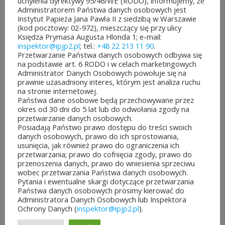
uchylenia dyrektywy 95/46/WE (RODO), informujemy, że
Administratorem Państwa danych osobowych jest
Instytut Papieża Jana Pawła II z siedzibą w Warszawie
(kod pocztowy: 02-972), mieszczący się przy ulicy
PRZEWODNIK PO MAZOWSZU
Księdza Prymasa Augusta Hlonda 1; e-mail:
ŚLADAMI JANA PAWŁA II, WYD.
inspektor@ipjp2.pl
; tel.:
+48 22 213 11 90
.
Przetwarzanie Państwa danych osobowych odbywa się
II POSZERZONE
na podstawie art. 6 RODO i w celach marketingowych
Administrator Danych Osobowych powołuje się na
45,00
zł
prawnie uzasadniony interes, którym jest analiza ruchu
na stronie internetowej.
Państwa dane osobowe będą przechowywane przez
okres od 30 dni do 5 lat lub do odwołania zgody na
przetwarzanie danych osobowych.
Posiadają Państwo prawo dostępu do treści swoich
danych osobowych, prawo do ich sprostowania,
usunięcia, jak również prawo do ograniczenia ich
przetwarzania; prawo do cofnięcia zgody, prawo do
przenoszenia danych, prawo do wniesienia sprzeciwu
wobec przetwarzania Państwa danych osobowych.
Pytania i ewentualne skargi dotyczące przetwarzania
Państwa danych osobowych prosimy kierować do
Administratora Danych Osobowych lub Inspektora
Ochrony Danych (
inspektor@ipjp2.pl
).