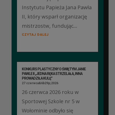
Instytutu Papieża Jana Pawła
II, który wsparł organizację
mistrzostw, fundując...
CZYTAJ DALEJ
KONKURS PLASTYCZNY O ŚWIĘTYM JANIE
PAWLE II „JEDNA RĘKA STRZELAŁA, INNA
PROWADZIŁA KULĘ”
27 czerwca&6b29p;2026
26 czerwca 2026 roku w
Sportowej Szkole nr 5 w
Wołominie odbyło się