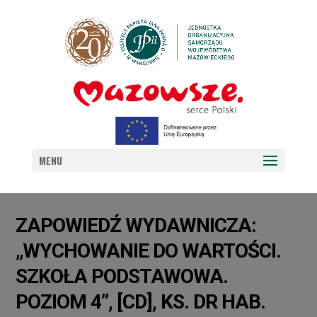
MENU
ZAPOWIEDŹ WYDAWNICZA:
„WYCHOWANIE DO WARTOŚCI.
SZKOŁA PODSTAWOWA.
POZIOM 4”, [CD], KS. DR HAB.