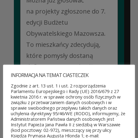
Można już głosować
na projekty zgłoszone do 7.
edycji Budżetu
Obywatelskiego Mazowsza.
To mieszkańcy zdecydują,
które pomysły dostaną
dofinansowanie z budżetu
INFORMACJA NA TEMAT CIASTECZEK
samorządu województwa
Zgodnie z art. 13 ust. 1 i ust. 2 rozporządzenia
mazowieckiego. Do rozdania
Parlamentu Europejskiego i Rady (UE) 2016/679 z 27
kwietnia 2016 r. w sprawie ochrony osób fizycznych w
jest aż 30 mln zł! Mieszkańcy
związku z przetwarzaniem danych osobowych i w
sprawie swobodnego przepływu takich danych oraz
województwa mazowieckiego
uchylenia dyrektywy 95/46/WE (RODO), informujemy, że
Administratorem Państwa danych osobowych jest
po...
Instytut Papieża Jana Pawła II z siedzibą w Warszawie
(kod pocztowy: 02-972), mieszczący się przy ulicy
CZYTAJ DALEJ
Księdza Prymasa Augusta Hlonda 1; e-mail: