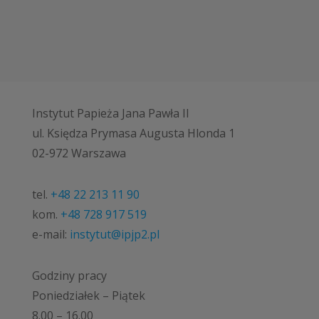
Instytut Papieża Jana Pawła II
ul. Księdza Prymasa Augusta Hlonda 1
02-972 Warszawa
tel.
+48 22 213 11 90
kom.
+48 728 917 519
e-mail:
instytut@ipjp2.pl
Godziny pracy
Poniedziałek – Piątek
8.00 – 16.00