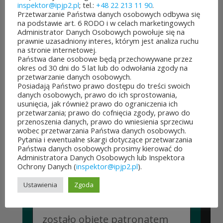
inspektor@ipjp2.pl
; tel.:
+48 22 213 11 90
.
Przetwarzanie Państwa danych osobowych odbywa się
na podstawie art. 6 RODO i w celach marketingowych
Administrator Danych Osobowych powołuje się na
prawnie uzasadniony interes, którym jest analiza ruchu
na stronie internetowej.
JUBILEUSZOWE XXV MISTRZOSTWA POLSKI
Państwa dane osobowe będą przechowywane przez
DUCHOWIEŃSTWA W SZACHACH
okres od 30 dni do 5 lat lub do odwołania zgody na
KLASYCZNYCH.
przetwarzanie danych osobowych.
10 lipca&7b19p;2026
Posiadają Państwo prawo dostępu do treści swoich
W dniach 6–10 lipca 2026 r. w
danych osobowych, prawo do ich sprostowania,
usunięcia, jak również prawo do ograniczenia ich
Collegium Marianum w
przetwarzania; prawo do cofnięcia zgody, prawo do
przenoszenia danych, prawo do wniesienia sprzeciwu
Pelplinie odbyły się
wobec przetwarzania Państwa danych osobowych.
Pytania i ewentualne skargi dotyczące przetwarzania
Jubileuszowe XXV
Państwa danych osobowych prosimy kierować do
Administratora Danych Osobowych lub Inspektora
Mistrzostwa Polski
Ochrony Danych (
inspektor@ipjp2.pl
).
Duchowieństwa w Szachach
Ustawienia
Zgoda
Klasycznych. Wydarzenie
zostało objęte patronatem