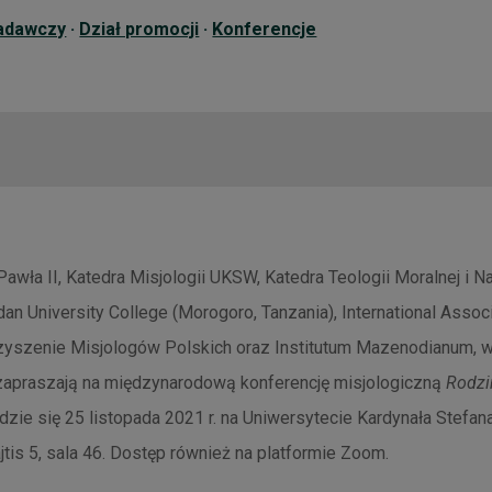
adawczy
·
Dział promocji
·
Konferencje
Pawła II, Katedra Misjologii UKSW, Katedra Teologii Moralnej i 
n University College (Morogoro, Tanzania), International Associ
zyszenie Misjologów Polskich oraz Institutum Mazenodianum, 
 zapraszają na międzynarodową konferencję misjologiczną
Rodzi
ędzie się 25 listopada 2021 r. na Uniwersytecie Kardynała Stef
tis 5, sala 46. Dostęp również na platformie Zoom.