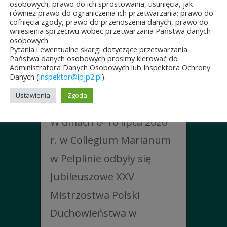
osobowych, prawo do ich sprostowania, usunięcia, jak
również prawo do ograniczenia ich przetwarzania; prawo do
cofnięcia zgody, prawo do przenoszenia danych, prawo do
wniesienia sprzeciwu wobec przetwarzania Państwa danych
JUBILEUSZOWE XXV
osobowych.
MISTRZOSTWA POLSKI
Pytania i ewentualne skargi dotyczące przetwarzania
Państwa danych osobowych prosimy kierować do
DUCHOWIEŃSTWA
Administratora Danych Osobowych lub Inspektora Ochrony
W SZACHACH
Danych (
inspektor@ipjp2.pl
).
KLASYCZNYCH.
Ustawienia
Zgoda
10 lipca&7b19p;2026
W dniach 6–10 lipca 2026
r. w Collegium Marianum
w Pelplinie odbyły się
Jubileuszowe XXV
Mistrzostwa Polski
Duchowieństwa w