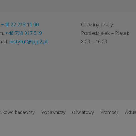
.
+48 22 213 11 90
Godziny pracy
m.
+48 728 917 519
Poniedziałek – Piątek
ail:
instytut@ipjp2.pl
8.00 – 16.00
ukowo-badawczy
Wydawniczy
Oświatowy
Promocji
Aktua