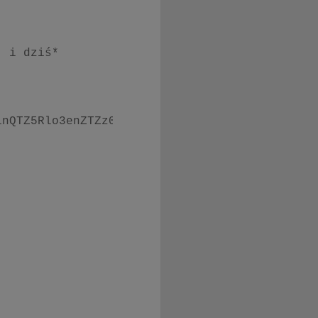
 i dziś*

nQTZ5Rlo3enZTZz09
