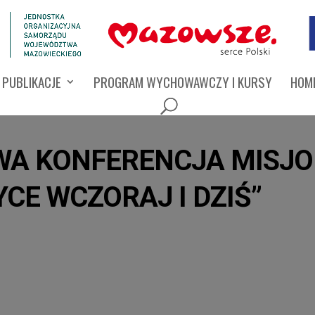
PUBLIKACJE
PROGRAM WYCHOWAWCZY I KURSY
HOMI
A KONFERENCJA MISJO
CE WCZORAJ I DZIŚ”