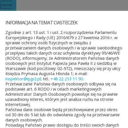
INFORMACJA NA TEMAT CIASTECZEK
Zgodnie z art. 13 ust. 1 i ust. 2 rozporządzenia Parlamentu
Europejskiego i Rady (UE) 2016/679 z 27 kwietnia 2016 r. w
sprawie ochrony osób fizycznych w związku z
przetwarzaniem danych osobowych i w sprawie swobodnego
przepływu takich danych oraz uchylenia dyrektywy 95/46/WE
(RODO), informujemy, że Administratorem Państwa danych
osobowych jest Instytut Papieża Jana Pawła II z siedzibą w
Warszawie (kod pocztowy: 02-972), mieszczący się przy ulicy
Księdza Prymasa Augusta Hlonda 1; e-mail:
inspektor@ipjp2.pl
; tel.:
+48 22 213 11 90
.
Przetwarzanie Państwa danych osobowych odbywa się na
podstawie art. 6 RODO i w celach marketingowych
Administrator Danych Osobowych powołuje się na prawnie
uzasadniony interes, którym jest analiza ruchu na stronie
internetowej.
ŚCI
Państwa dane osobowe będą przechowywane przez okres
od 30 dni do 5 lat lub do odwołania zgody na przetwarzanie
danych osobowych.
Posiadają Państwo prawo dostępu do treści swoich danych