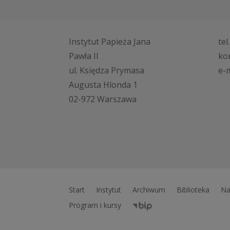
Instytut Papieża Jana
tel
Pawła II
ko
ul. Księdza Prymasa
e-m
Augusta Hlonda 1
02-972 Warszawa
Start
Instytut
Archiwum
Biblioteka
Na
Program i kursy