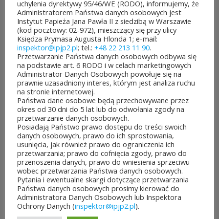
uchylenia dyrektywy 95/46/WE (RODO), informujemy, że
Administratorem Państwa danych osobowych jest
Instytut Papieża Jana Pawła II z siedzibą w Warszawie
(kod pocztowy: 02-972), mieszczący się przy ulicy
Księdza Prymasa Augusta Hlonda 1; e-mail:
inspektor@ipjp2.pl
; tel.:
+48 22 213 11 90
.
ROZPOCZĘŁO SIĘ GŁOSOWANIE W BUDŻECIE
Przetwarzanie Państwa danych osobowych odbywa się
OBYWATELSKIM MAZOWSZA!
na podstawie art. 6 RODO i w celach marketingowych
03 sierpnia&8b44p;2026
Administrator Danych Osobowych powołuje się na
prawnie uzasadniony interes, którym jest analiza ruchu
Można już głosować
na stronie internetowej.
Państwa dane osobowe będą przechowywane przez
na projekty zgłoszone do 7.
okres od 30 dni do 5 lat lub do odwołania zgody na
przetwarzanie danych osobowych.
edycji Budżetu
Posiadają Państwo prawo dostępu do treści swoich
danych osobowych, prawo do ich sprostowania,
Obywatelskiego Mazowsza.
usunięcia, jak również prawo do ograniczenia ich
przetwarzania; prawo do cofnięcia zgody, prawo do
To mieszkańcy zdecydują,
przenoszenia danych, prawo do wniesienia sprzeciwu
wobec przetwarzania Państwa danych osobowych.
które pomysły dostaną
Pytania i ewentualne skargi dotyczące przetwarzania
Państwa danych osobowych prosimy kierować do
dofinansowanie z budżetu
Administratora Danych Osobowych lub Inspektora
Ochrony Danych (
inspektor@ipjp2.pl
).
samorządu województwa