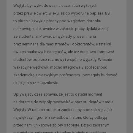
Wojtyła był wykładowcą na uczelniach wyższych
przez prawie ćwierć wieku, aż do wyboru na papieża. Był
to okres niezwykle płodny pod względem dorobku
naukowego, ale również w zakresie pracy dydaktycznej
ze studentami. Prowadził wykłady, proseminaria
oraz seminaria dla magistrantów i doktorantów. Kształcił
swoich naukowych następców, ale też duchowo formował
studentów poprzez rozmowy i wspólne wyjazdy. Właśnie
wakacyjne wędrówki mocno integrowały społeczność
akademicką z niezwykłym profesorem i pomagały budować
relację mistrz – uczniowie.
Upływający czas sprawia, że jest to ostatni moment
na dotarcie do współpracowników oraz studentów Karola
Wojtyły. W ramach projektu zamierzamy spotkać się z jak
największym gronem świadków historii, którzy odkryją
przed nami unikatowe zbiory osobiste. Dzięki zebranym
materiałom związanym z Karolem Wojtyłą przybliżone