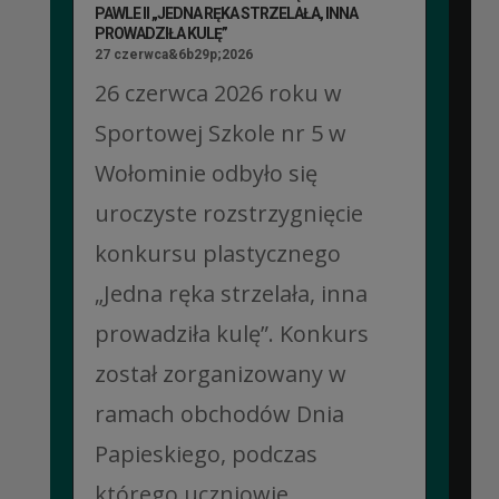
PAWLE II „JEDNA RĘKA STRZELAŁA, INNA
PROWADZIŁA KULĘ”
27 czerwca&6b29p;2026
26 czerwca 2026 roku w
Sportowej Szkole nr 5 w
Wołominie odbyło się
uroczyste rozstrzygnięcie
konkursu plastycznego
„Jedna ręka strzelała, inna
prowadziła kulę”. Konkurs
został zorganizowany w
ramach obchodów Dnia
Papieskiego, podczas
którego uczniowie