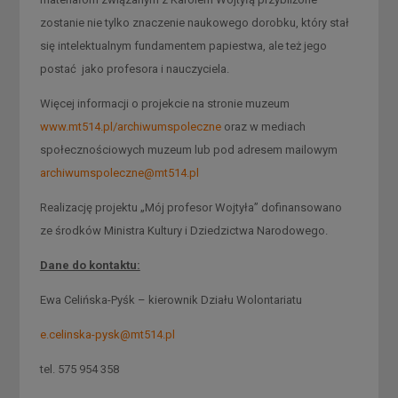
zostanie nie tylko znaczenie naukowego dorobku, który stał
się intelektualnym fundamentem papiestwa, ale też jego
postać jako profesora i nauczyciela.
Więcej informacji o projekcie na stronie muzeum
www.mt514.pl/archiwumspoleczne
oraz w mediach
społecznościowych muzeum lub pod adresem mailowym
archiwumspoleczne@mt514.pl
Realizację projektu „Mój profesor Wojtyła” dofinansowano
ze środków Ministra Kultury i Dziedzictwa Narodowego.
Dane do kontaktu:
Ewa Celińska-Pyśk – kierownik Działu Wolontariatu
e.celinska-pysk@mt514.pl
tel. 575 954 358