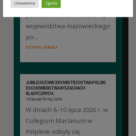
mazowieckiego. Do rozdania
Ustawienia
Zgoda
jest aż 30 mln zł! Mieszkańcy
województwa mazowieckiego
po...
CZYTAJ DALEJ
JUBILEUSZOWE XXV MISTRZOSTWA POLSKI
DUCHOWIEŃSTWA W SZACHACH
KLASYCZNYCH.
10 lipca&7b19p;2026
W dniach 6–10 lipca 2026 r. w
Collegium Marianum w
Pelplinie odbyły się