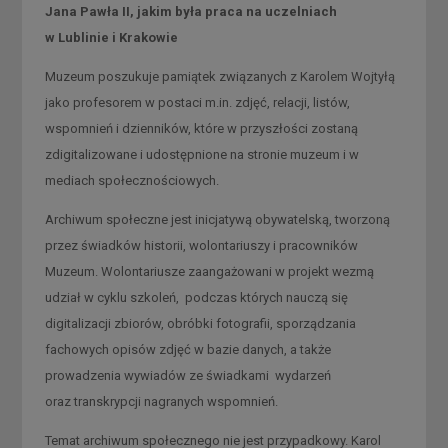
Jana Pawła II, jakim była praca na uczelniach
w Lublinie i Krakowie
Muzeum poszukuje pamiątek związanych z Karolem Wojtyłą
jako profesorem w postaci m.in. zdjęć, relacji, listów,
wspomnień i dzienników, które w przyszłości zostaną
zdigitalizowane i udostępnione na stronie muzeum i w
mediach społecznościowych.
Archiwum społeczne jest inicjatywą obywatelską, tworzoną
przez świadków historii, wolontariuszy i pracowników
Muzeum. Wolontariusze zaangażowani w projekt wezmą
udział w cyklu szkoleń, podczas których nauczą się
digitalizacji zbiorów, obróbki fotografii, sporządzania
fachowych opisów zdjęć w bazie danych, a także
prowadzenia wywiadów ze świadkami wydarzeń
oraz transkrypcji nagranych wspomnień.
Temat archiwum społecznego nie jest przypadkowy. Karol