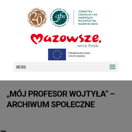
MENU
„MÓJ PROFESOR WOJTYŁA” –
ARCHIWUM SPOŁECZNE