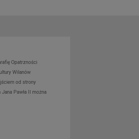
rafię Opatrzności
ultury Wilanów
ejściem od strony
ża Jana Pawła II można