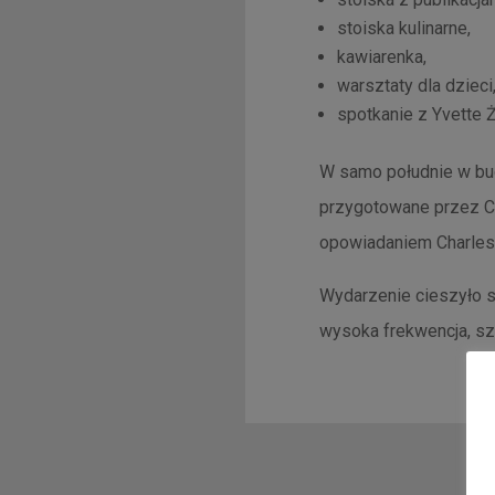
stoiska kulinarne,
kawiarenka,
warsztaty dla dzieci
spotkanie z Yvette 
W samo południe w budy
przygotowane przez Ce
opowiadaniem Charles
Wydarzenie cieszyło s
wysoka frekwencja, sz