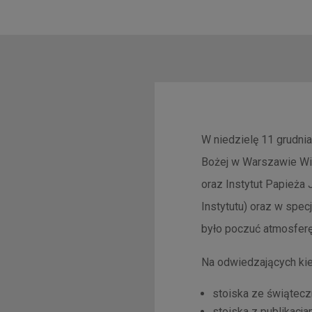
W niedzielę 11 grudni
Bożej w Warszawie Wila
oraz Instytut Papieża
Instytutu) oraz w spec
było poczuć atmosferę
Na odwiedzających kie
stoiska ze świątec
stoiska z publikacja