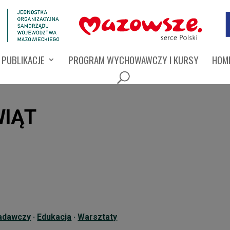
PUBLIKACJE
PROGRAM WYCHOWAWCZY I KURSY
HOMI
WIĄT
adawczy
·
Edukacja
·
Warsztaty