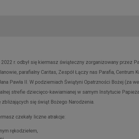
a 2022 r. odbył się kiermasz świąteczny zorganizowany przez Pa
nowie, parafialny Caritas, Zespół Łączy nas Parafia, Centrum K
 Jana Pawła II. W podziemiach Świątyni Opatrzności Bożej (za w
jalnej strefie dziecięco-kawiarnianej w samym Instytucie Papie
 zbliżających się świąt Bożego Narodzenia.
rmasz czekały liczne atrakcje:
znym rękodziełem,
mi,