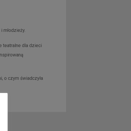
i młodzieży.
teatralne dla dzieci
inspirowaną
i, o czym świadczyła