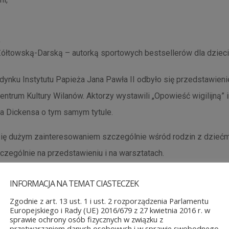
,
Żółtowską-Darską – autorką sportowych bestsellerów dla dzieci 
nku Instytutu Papieża Jana Pawła II odbyło się przedstawienie 
ntrum Kultury Wilanów. Aktorzy wystawili „Opowieść wigilijną” 
a Dickensa o tym samym tytule.
ię dużym zainteresowaniem szczególnie wśród rodzin z dziećm
czególnie na przedstawieniu i na warsztatach.
INFORMACJA NA TEMAT CIASTECZEK
Zgodnie z art. 13 ust. 1 i ust. 2 rozporządzenia Parlamentu
Europejskiego i Rady (UE) 2016/679 z 27 kwietnia 2016 r. w
sprawie ochrony osób fizycznych w związku z
przetwarzaniem danych osobowych i w sprawie swobodnego