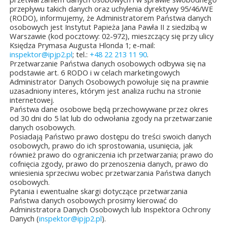
przepływu takich danych oraz uchylenia dyrektywy 95/46/WE
(RODO), informujemy, że Administratorem Państwa danych
ŚCI
osobowych jest Instytut Papieża Jana Pawła II z siedzibą w
Warszawie (kod pocztowy: 02-972), mieszczący się przy ulicy
Księdza Prymasa Augusta Hlonda 1; e-mail:
inspektor@ipjp2.pl
; tel.:
+48 22 213 11 90
.
Przetwarzanie Państwa danych osobowych odbywa się na
podstawie art. 6 RODO i w celach marketingowych
Administrator Danych Osobowych powołuje się na prawnie
uzasadniony interes, którym jest analiza ruchu na stronie
JUBILEUSZOWE XXV
internetowej.
MISTRZOSTWA POLSKI
Państwa dane osobowe będą przechowywane przez okres
DUCHOWIEŃSTWA
od 30 dni do 5 lat lub do odwołania zgody na przetwarzanie
danych osobowych.
W SZACHACH
Posiadają Państwo prawo dostępu do treści swoich danych
KLASYCZNYCH.
osobowych, prawo do ich sprostowania, usunięcia, jak
również prawo do ograniczenia ich przetwarzania; prawo do
10 lipca&7b19p;2026
cofnięcia zgody, prawo do przenoszenia danych, prawo do
wniesienia sprzeciwu wobec przetwarzania Państwa danych
W dniach 6–10 lipca 2026
osobowych.
Pytania i ewentualne skargi dotyczące przetwarzania
r. w Collegium Marianum
Państwa danych osobowych prosimy kierować do
Administratora Danych Osobowych lub Inspektora Ochrony
w Pelplinie odbyły się
Danych (
inspektor@ipjp2.pl
).