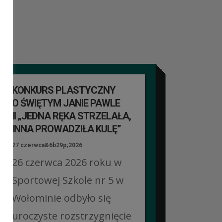
KONKURS PLASTYCZNY
O ŚWIĘTYM JANIE PAWLE
II „JEDNA RĘKA STRZELAŁA,
INNA PROWADZIŁA KULĘ”
27 czerwca&6b29p;2026
26 czerwca 2026 roku w
Sportowej Szkole nr 5 w
Wołominie odbyło się
uroczyste rozstrzygnięcie