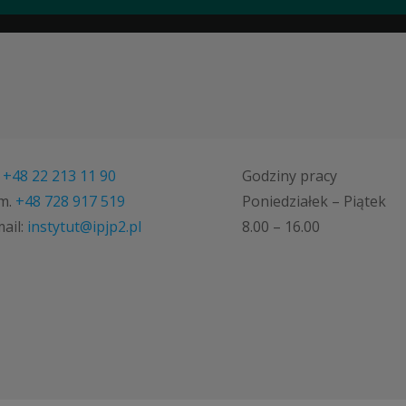
.
+48 22 213 11 90
Godziny pracy
m.
+48 728 917 519
Poniedziałek – Piątek
ail:
instytut@ipjp2.pl
8.00 – 16.00