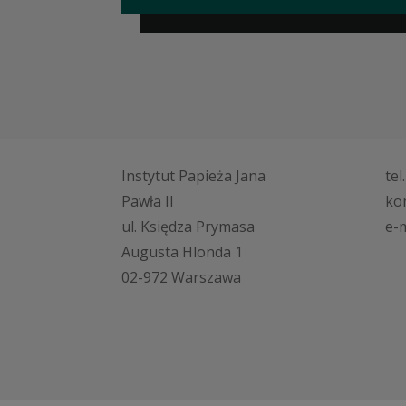
Instytut Papieża Jana
tel
Pawła II
ko
ul. Księdza Prymasa
e-m
Augusta Hlonda 1
02-972 Warszawa