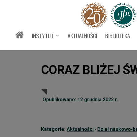
INSTYTUT
AKTUALNOŚCI
BIBLIOTEKA
CORAZ BLIŻEJ Ś
Opublikowano: 12 grudnia 2022 r.
Kategorie:
Aktualności
·
Dział naukowo-b