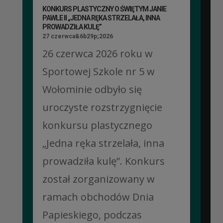
KONKURS PLASTYCZNY O ŚWIĘTYM JANIE
PAWLE II „JEDNA RĘKA STRZELAŁA, INNA
PROWADZIŁA KULĘ”
27 czerwca&6b29p;2026
26 czerwca 2026 roku w
Sportowej Szkole nr 5 w
Wołominie odbyło się
uroczyste rozstrzygnięcie
konkursu plastycznego
„Jedna ręka strzelała, inna
prowadziła kulę”. Konkurs
został zorganizowany w
ramach obchodów Dnia
Papieskiego, podczas