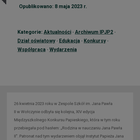
Opublikowano: 8 maja 2023 r.
Kategorie:
Aktualności
·
Archiwum IPJP2
·
Dział oświatowy
·
Edukacja
·
Konkursy
·
Współpraca
·
Wydarzenia
26 kwietnia 2023 roku w Zespole Szkół im. Jana Pawła
II w Wołczynie odbyła się kolejna, XIV edycja
Międzyszkolnego Konkursu Papieskiego, która w tym roku
przebiegała pod hasłem: „Rodzina w nauczaniu Jana Pawła
II”. Patronat nad tym wydarzeniem objął Instytut Papieża Jana