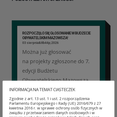
ROZPOCZĘŁO SIĘ GŁOSOWANIE W BUDŻECIE
OBYWATELSKIM MAZOWSZA!
03 sierpnia&8b44p;2026
Można już głosować
na projekty zgłoszone do 7.
edycji Budżetu
Obywatelskiego Mazowsza.
To mieszkańcy zdecydują,
INFORMACJA NA TEMAT CIASTECZEK
które pomysły dostaną
Zgodnie z art. 13 ust. 1 i ust. 2 rozporządzenia
Parlamentu Europejskiego i Rady (UE) 2016/679 z 27
dofinansowanie z budżetu
kwietnia 2016 r. w sprawie ochrony osób fizycznych w
związku z przetwarzaniem danych osobowych i w