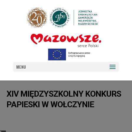
MENU
XIV MIĘDZYSZKOLNY KONKURS
PAPIESKI W WOŁCZYNIE