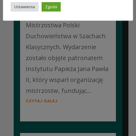
Pelplinie odbyły się
Ustawienia
Zgoda
Jubileuszowe XXV
Mistrzostwa Polski
Duchowieństwa w Szachach
Klasycznych. Wydarzenie
zostało objęte patronatem
Instytutu Papieża Jana Pawła
II, który wsparł organizację
mistrzostw, fundując...
CZYTAJ DALEJ