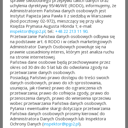
samorządu województwa
sprawie swobodnego przepływu takich danych oraz
uchylenia dyrektywy 95/46/WE (RODO), informujemy, że
mazowieckiego. Do rozdania
Administratorem Państwa danych osobowych jest
Instytut Papieża Jana Pawła II z siedzibą w Warszawie
jest aż 30 mln zł! Mieszkańcy
(kod pocztowy: 02-972), mieszczący się przy ulicy
Księdza Prymasa Augusta Hlonda 1; e-mail:
województwa mazowieckiego
inspektor@ipjp2.pl
; tel.:
+48 22 213 11 90
.
Przetwarzanie Państwa danych osobowych odbywa się
po...
na podstawie art. 6 RODO i w celach marketingowych
Administrator Danych Osobowych powołuje się na
prawnie uzasadniony interes, którym jest analiza ruchu
CZYTAJ DALEJ
na stronie internetowej.
Państwa dane osobowe będą przechowywane przez
okres od 30 dni do 5 lat lub do odwołania zgody na
przetwarzanie danych osobowych.
Posiadają Państwo prawo dostępu do treści swoich
danych osobowych, prawo do ich sprostowania,
JUBILEUSZOWE XXV MISTRZOSTWA POLSKI
usunięcia, jak również prawo do ograniczenia ich
DUCHOWIEŃSTWA W SZACHACH
przetwarzania; prawo do cofnięcia zgody, prawo do
KLASYCZNYCH.
przenoszenia danych, prawo do wniesienia sprzeciwu
10 lipca&7b19p;2026
wobec przetwarzania Państwa danych osobowych.
Pytania i ewentualne skargi dotyczące przetwarzania
W dniach 6–10 lipca 2026 r. w
Państwa danych osobowych prosimy kierować do
Administratora Danych Osobowych lub Inspektora
Collegium Marianum w
Ochrony Danych (
inspektor@ipjp2.pl
).