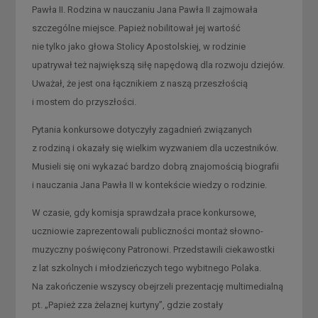
Pawła II. Rodzina w nauczaniu Jana Pawła II zajmowała
szczególne miejsce. Papież nobilitował jej wartość
nie tylko jako głowa Stolicy Apostolskiej, w rodzinie
upatrywał też największą siłę napędową dla rozwoju dziejów.
Uważał, że jest ona łącznikiem z naszą przeszłością
i mostem do przyszłości.
Pytania konkursowe dotyczyły zagadnień związanych
z rodziną i okazały się wielkim wyzwaniem dla uczestników.
Musieli się oni wykazać bardzo dobrą znajomością biografii
i nauczania Jana Pawła II w kontekście wiedzy o rodzinie.
W czasie, gdy komisja sprawdzała prace konkursowe,
uczniowie zaprezentowali publiczności montaż słowno-
muzyczny poświęcony Patronowi. Przedstawili ciekawostki
z lat szkolnych i młodzieńczych tego wybitnego Polaka.
Na zakończenie wszyscy obejrzeli prezentację multimedialną
pt. „Papież zza żelaznej kurtyny”, gdzie zostały