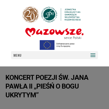
MENU
KONCERT POEZJI ŚW. JANA
PAWŁA II „PIEŚŃ O BOGU
UKRYTYM”