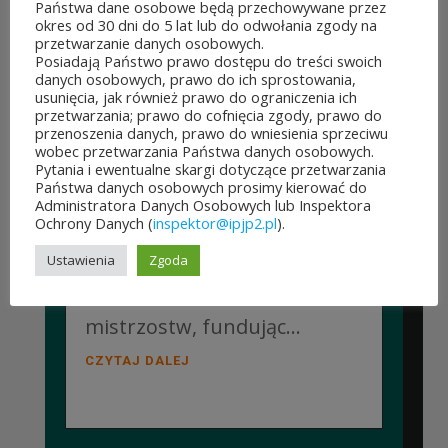
Collegium Marianum w
Państwa dane osobowe będą przechowywane przez
okres od 30 dni do 5 lat lub do odwołania zgody na
Pelplinie odbyły się
przetwarzanie danych osobowych.
Posiadają Państwo prawo dostępu do treści swoich
Jubileuszowe XXV
danych osobowych, prawo do ich sprostowania,
usunięcia, jak również prawo do ograniczenia ich
Mistrzostwa Polski
przetwarzania; prawo do cofnięcia zgody, prawo do
przenoszenia danych, prawo do wniesienia sprzeciwu
Duchowieństwa w Szachach
wobec przetwarzania Państwa danych osobowych.
Pytania i ewentualne skargi dotyczące przetwarzania
Klasycznych. Wydarzenie
Państwa danych osobowych prosimy kierować do
Administratora Danych Osobowych lub Inspektora
zostało objęte patronatem
Ochrony Danych (
inspektor@ipjp2.pl
).
Instytutu Papieża Jana Pawła
Ustawienia
Zgoda
II, który wsparł organizację
mistrzostw, fundując...
CZYTAJ DALEJ