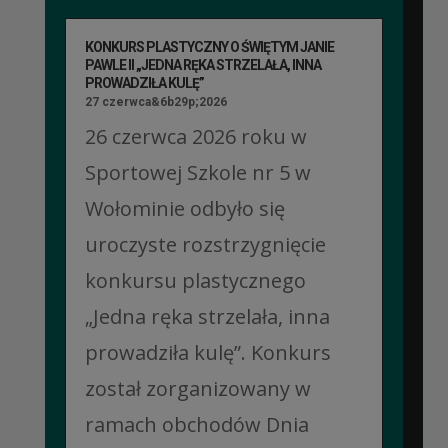
KONKURS PLASTYCZNY O ŚWIĘTYM JANIE
PAWLE II „JEDNA RĘKA STRZELAŁA, INNA
PROWADZIŁA KULĘ”
27 czerwca&6b29p;2026
26 czerwca 2026 roku w
Sportowej Szkole nr 5 w
Wołominie odbyło się
uroczyste rozstrzygnięcie
konkursu plastycznego
„Jedna ręka strzelała, inna
prowadziła kulę”. Konkurs
został zorganizowany w
ramach obchodów Dnia