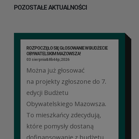
POZOSTAŁE AKTUALNOŚCI
ROZPOCZĘŁO SIĘ GŁOSOWANIE W BUDŻECIE
OBYWATELSKIM MAZOWSZA!
03 sierpnia&8b44p;2026
Można już głosować
na projekty zgłoszone do 7.
edycji Budżetu
Obywatelskiego Mazowsza.
To mieszkańcy zdecydują,
które pomysły dostaną
dofinansowanie z budżetu