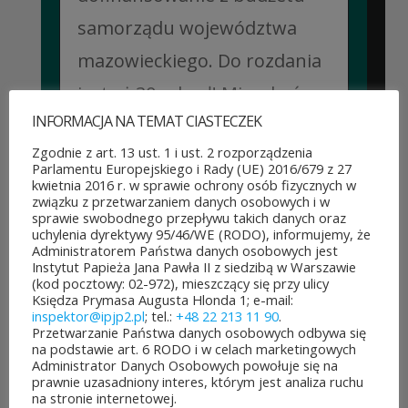
samorządu województwa
mazowieckiego. Do rozdania
jest aż 30 mln zł! Mieszkańcy
INFORMACJA NA TEMAT CIASTECZEK
województwa mazowieckiego
Zgodnie z art. 13 ust. 1 i ust. 2 rozporządzenia
po...
Parlamentu Europejskiego i Rady (UE) 2016/679 z 27
kwietnia 2016 r. w sprawie ochrony osób fizycznych w
CZYTAJ DALEJ
związku z przetwarzaniem danych osobowych i w
sprawie swobodnego przepływu takich danych oraz
uchylenia dyrektywy 95/46/WE (RODO), informujemy, że
Administratorem Państwa danych osobowych jest
Instytut Papieża Jana Pawła II z siedzibą w Warszawie
(kod pocztowy: 02-972), mieszczący się przy ulicy
JUBILEUSZOWE XXV MISTRZOSTWA POLSKI
Księdza Prymasa Augusta Hlonda 1; e-mail:
DUCHOWIEŃSTWA W SZACHACH
inspektor@ipjp2.pl
; tel.:
+48 22 213 11 90
.
KLASYCZNYCH.
Przetwarzanie Państwa danych osobowych odbywa się
na podstawie art. 6 RODO i w celach marketingowych
10 lipca&7b19p;2026
Administrator Danych Osobowych powołuje się na
W dniach 6–10 lipca 2026 r. w
prawnie uzasadniony interes, którym jest analiza ruchu
na stronie internetowej.