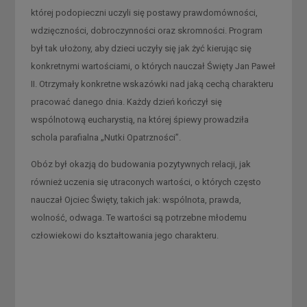
której podopieczni uczyli się postawy prawdomówności,
wdzięczności, dobroczynności oraz skromności. Program
był tak ułożony, aby dzieci uczyły się jak żyć kierując się
konkretnymi wartościami, o których nauczał Święty Jan Paweł
II. Otrzymały konkretne wskazówki nad jaką cechą charakteru
pracować danego dnia. Każdy dzień kończył się
wspólnotową eucharystią, na której śpiewy prowadziła
schola parafialna „Nutki Opatrzności”.
Obóz był okazją do budowania pozytywnych relacji, jak
również uczenia się utraconych wartości, o których często
nauczał Ojciec Święty, takich jak: wspólnota, prawda,
wolność, odwaga. Te wartości są potrzebne młodemu
człowiekowi do kształtowania jego charakteru.