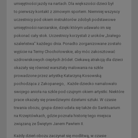
umiejętności jazdy na nartach. Dla większości dzieci był
to pierwszy kontakt z zimowym sportem. Niemniej wszyscy
uczestnicy pod okiem instruktorów zdobyli podstawowe
umiejętności narciarskie, dzięki którym udawało im się
pokonać cały stok. Uczestnicy korzystali z uroków „białego
szaleństwa” każdego dnia. Ponadto zorganizowane zostało
wyjście na Termy Chochołowskie, aby móc zakosztować
uzdrowiskowych ciepłych źródeł. Ciekawą atrakcją dla dzieci
okazały się również warsztaty malowania na szkle
prowadzone przez artystkę Katarzyną Kosowską
pochodząca z Zakopanego, . Każde dziecko namalowało
swojego anioła na szkle pod czujnym okiem artystki. Niektóre
prace okazały się prawdziwymi dziełami sztuki. W czasie
trwania obozu, grupa dzieci udała się także do Sanktuarium
na Krzeptówkach, gdzie poznała historię tego miejsca
związaną ze Świętym Janem Pawłem II.
Każdy dzień obozu zaczynał się modlitwą, w czasie