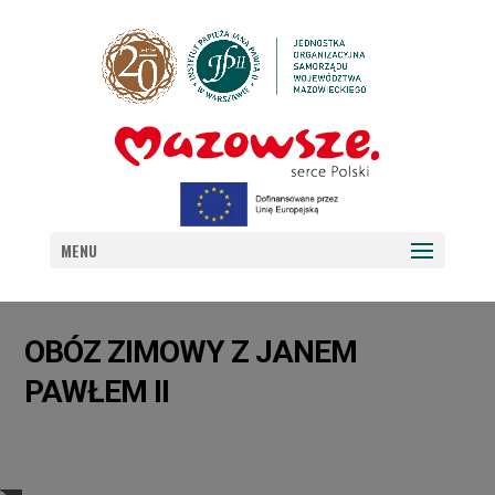
MENU
OBÓZ ZIMOWY Z JANEM
PAWŁEM II