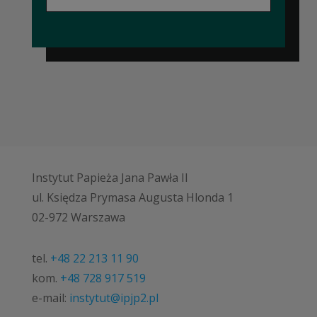
Instytut Papieża Jana Pawła II
ul. Księdza Prymasa Augusta Hlonda 1
02-972 Warszawa
tel.
+48 22 213 11 90
kom.
+48 728 917 519
e-mail:
instytut@ipjp2.pl