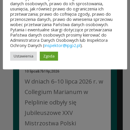
województwa mazowieckiego
danych osobowych, prawo do ich sprostowania,
usunięcia, jak również prawo do ograniczenia ich
po...
przetwarzania; prawo do cofnięcia zgody, prawo do
przenoszenia danych, prawo do wniesienia sprzeciwu
CZYTAJ DALEJ
wobec przetwarzania Państwa danych osobowych.
Pytania i ewentualne skargi dotyczące przetwarzania
Państwa danych osobowych prosimy kierować do
Administratora Danych Osobowych lub Inspektora
Ochrony Danych (
inspektor@ipjp2.pl
).
JUBILEUSZOWE XXV MISTRZOSTWA POLSKI
Ustawienia
Zgoda
DUCHOWIEŃSTWA W SZACHACH
KLASYCZNYCH.
10 lipca&7b19p;2026
W dniach 6–10 lipca 2026 r. w
Collegium Marianum w
Pelplinie odbyły się
Jubileuszowe XXV
Mistrzostwa Polski