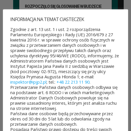
ROZPOCZĘŁO SIĘ GŁOSOWANIE W BUDŻECIE
OBYWATELSKIM MAZOWSZA!
03 sierpnia&8b44p;2026
INFORMACJA NA TEMAT CIASTECZEK
Można już głosować
Zgodnie z art. 13 ust. 1 i ust. 2 rozporządzenia
Parlamentu Europejskiego i Rady (UE) 2016/679 z 27
na projekty zgłoszone do 7.
kwietnia 2016 r. w sprawie ochrony osób fizycznych w
związku z przetwarzaniem danych osobowych i w
edycji Budżetu
sprawie swobodnego przepływu takich danych oraz
uchylenia dyrektywy 95/46/WE (RODO), informujemy, że
Obywatelskiego Mazowsza.
Administratorem Państwa danych osobowych jest
Instytut Papieża Jana Pawła II z siedzibą w Warszawie
To mieszkańcy zdecydują,
(kod pocztowy: 02-972), mieszczący się przy ulicy
Księdza Prymasa Augusta Hlonda 1; e-mail:
które pomysły dostaną
inspektor@ipjp2.pl
; tel.:
+48 22 213 11 90
.
Przetwarzanie Państwa danych osobowych odbywa się
dofinansowanie z budżetu
na podstawie art. 6 RODO i w celach marketingowych
Administrator Danych Osobowych powołuje się na
samorządu województwa
prawnie uzasadniony interes, którym jest analiza ruchu
na stronie internetowej.
mazowieckiego. Do rozdania
Państwa dane osobowe będą przechowywane przez
okres od 30 dni do 5 lat lub do odwołania zgody na
jest aż 30 mln zł! Mieszkańcy
przetwarzanie danych osobowych.
Posiadają Państwo prawo dostępu do treści swoich