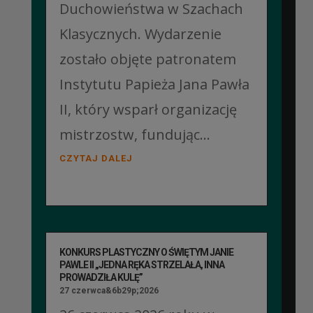
Duchowieństwa w Szachach
Klasycznych. Wydarzenie
zostało objęte patronatem
Instytutu Papieża Jana Pawła
II, który wsparł organizację
mistrzostw, fundując...
CZYTAJ DALEJ
KONKURS PLASTYCZNY O ŚWIĘTYM JANIE
PAWLE II „JEDNA RĘKA STRZELAŁA, INNA
PROWADZIŁA KULĘ”
27 czerwca&6b29p;2026