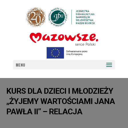
MENU
KURS DLA DZIECI I MŁODZIEŻY
„ŻYJEMY WARTOŚCIAMI JANA
PAWŁA II” – RELACJA