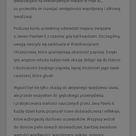
rywalizacjach na interaktywnych matach w Pixel XL,
co pozwoliło im rozwijać umiejętności współpracy i zdrowej
rywalizacji.
Podczas kursu uczestnicy odwiedzili miejsca związane
z Janem Pawłem II z czasów, gdy był księdzem. Szczególną
uwagą cieszyły się sanktuaria w Wambierzycach
i Krzeszowie, które upamiętniają obecność papieża. Dzięki
tym wizytom młodzi ludzie mieli okazję zbliżyć się do historii
i duchowości świętego papieża, lepiej zrozumieć jego nauki
i wartości, które głosił.
Wyjazd był nie tylko okazją do aktywnego spędzenia czasu,
ale przede wszystkim do głębokiego przemyślenia
i praktykowania wartości nauczanych przez Jana Pawła II.
Każdy dzień kursu przynosił nowe doświadczenia i refleksje,
które wzbogaciły duchowo uczestników. Wszyscy wrócili
do domów pełni nowych doświadczeń, bardziej świadomi
wartości wrażliwości, współpracy, pokoju, pomocy