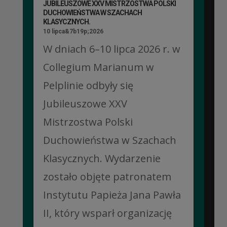
JUBILEUSZOWE XXV MISTRZOSTWA POLSKI
DUCHOWIEŃSTWA W SZACHACH
KLASYCZNYCH.
10 lipca&7b19p;2026
W dniach 6–10 lipca 2026 r. w
Collegium Marianum w
Pelplinie odbyły się
Jubileuszowe XXV
Mistrzostwa Polski
Duchowieństwa w Szachach
Klasycznych. Wydarzenie
zostało objęte patronatem
Instytutu Papieża Jana Pawła
II, który wsparł organizację