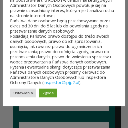
na podstawie art. 6 RODO i w celach marketingowych
Obywatelskiego Mazowsza.
Administrator Danych Osobowych powołuje się na
prawnie uzasadniony interes, którym jest analiza ruchu
To mieszkańcy zdecydują,
na stronie internetowej.
Państwa dane osobowe będą przechowywane przez
które pomysły dostaną
okres od 30 dni do 5 lat lub do odwołania zgody na
przetwarzanie danych osobowych.
dofinansowanie z budżetu
Posiadają Państwo prawo dostępu do treści swoich
danych osobowych, prawo do ich sprostowania,
samorządu województwa
usunięcia, jak również prawo do ograniczenia ich
przetwarzania; prawo do cofnięcia zgody, prawo do
mazowieckiego. Do rozdania
przenoszenia danych, prawo do wniesienia sprzeciwu
wobec przetwarzania Państwa danych osobowych.
jest aż 30 mln zł! Mieszkańcy
Pytania i ewentualne skargi dotyczące przetwarzania
Państwa danych osobowych prosimy kierować do
województwa mazowieckiego
Administratora Danych Osobowych lub Inspektora
Ochrony Danych (
inspektor@ipjp2.pl
).
po...
Ustawienia
Zgoda
CZYTAJ DALEJ