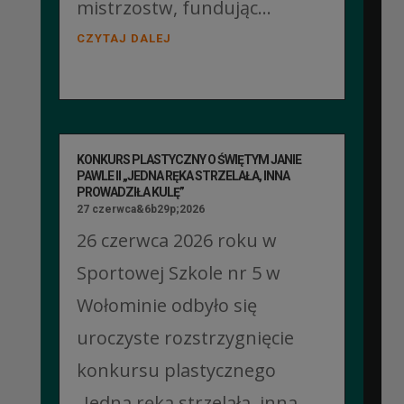
mistrzostw, fundując...
CZYTAJ DALEJ
KONKURS PLASTYCZNY O ŚWIĘTYM JANIE
PAWLE II „JEDNA RĘKA STRZELAŁA, INNA
PROWADZIŁA KULĘ”
27 czerwca&6b29p;2026
26 czerwca 2026 roku w
Sportowej Szkole nr 5 w
Wołominie odbyło się
uroczyste rozstrzygnięcie
konkursu plastycznego
„Jedna ręka strzelała, inna