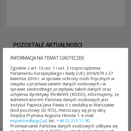
POZOSTAŁE AKTUALNOŚCI
INFORMACJA NA TEMAT CIASTECZEK
Zgodnie z art. 13 ust. 1 i ust. 2 rozporządzenia
Parlamentu Europejskiego i Rady (UE) 2016/679 z 27
kwietnia 2016 r. w sprawie ochrony osób fizycznych w
związku z przetwarzaniem danych osobowych i w
ROZPOCZĘŁO SIĘ GŁOSOWANIE W BUDŻECIE
sprawie swobodnego przepływu takich danych oraz
OBYWATELSKIM MAZOWSZA!
uchylenia dyrektywy 95/46/WE (RODO), informujemy, że
03 sierpnia&8b44p;2026
Administratorem Państwa danych osobowych jest
Można już głosować
Instytut Papieża Jana Pawła II z siedzibą w Warszawie
(kod pocztowy: 02-972), mieszczący się przy ulicy
na projekty zgłoszone do 7.
Księdza Prymasa Augusta Hlonda 1; e-mail:
inspektor@ipjp2.pl
; tel.:
+48 22 213 11 90
.
edycji Budżetu
Przetwarzanie Państwa danych osobowych odbywa się