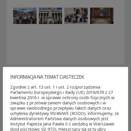
INFORMACJA NA TEMAT CIASTECZEK
POZOSTAŁE AKTUALNOŚCI
Zgodnie z art. 13 ust. 1 i ust. 2 rozporządzenia
Parlamentu Europejskiego i Rady (UE) 2016/679 z 27
kwietnia 2016 r. w sprawie ochrony osób fizycznych w
związku z przetwarzaniem danych osobowych i w
sprawie swobodnego przepływu takich danych oraz
uchylenia dyrektywy 95/46/WE (RODO), informujemy, że
Administratorem Państwa danych osobowych jest
ROZPOCZĘŁO SIĘ GŁOSOWANIE W BUDŻECIE
Instytut Papieża Jana Pawła II z siedzibą w Warszawie
OBYWATELSKIM MAZOWSZA!
(kod pocztowy: 02-972), mieszczący się przy ulicy