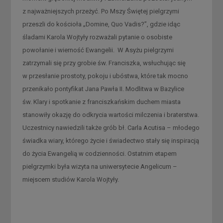
z najważniejszych przeżyć. Po Mszy Świętej pielgrzymi
przeszli do kościoła „Domine, Quo Vadis?”, gdzie idąc
śladami Karola Wojtyły rozważali pytanie o osobiste
powołanie i wierność Ewangelii. W Asyżu pielgrzymi
zatrzymali się przy grobie św. Franciszka, wsłuchując się
w przesłanie prostoty, pokoju i ubóstwa, które tak mocno
przenikało pontyfikat Jana Pawła II. Modlitwa w Bazylice
św. Klary i spotkanie z franciszkańskim duchem miasta
stanowiły okazję do odkrycia wartości milczenia i braterstwa.
Uczestnicy nawiedzili także grób bł. Carla Acutisa – młodego
świadka wiary, którego życie i świadectwo stały się inspiracją
do życia Ewangelią w codzienności. Ostatnim etapem
pielgrzymki była wizyta na uniwersytecie Angelicum –
miejscem studiów Karola Wojtyły.