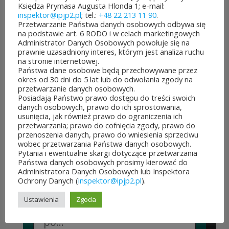
03 sierpnia&8b44p;2026
Księdza Prymasa Augusta Hlonda 1; e-mail:
inspektor@ipjp2.pl
; tel.:
+48 22 213 11 90
.
Można już głosować
Przetwarzanie Państwa danych osobowych odbywa się
na podstawie art. 6 RODO i w celach marketingowych
na projekty zgłoszone do 7.
Administrator Danych Osobowych powołuje się na
prawnie uzasadniony interes, którym jest analiza ruchu
edycji Budżetu
na stronie internetowej.
Państwa dane osobowe będą przechowywane przez
Obywatelskiego Mazowsza.
okres od 30 dni do 5 lat lub do odwołania zgody na
przetwarzanie danych osobowych.
To mieszkańcy zdecydują,
Posiadają Państwo prawo dostępu do treści swoich
danych osobowych, prawo do ich sprostowania,
które pomysły dostaną
usunięcia, jak również prawo do ograniczenia ich
przetwarzania; prawo do cofnięcia zgody, prawo do
dofinansowanie z budżetu
przenoszenia danych, prawo do wniesienia sprzeciwu
wobec przetwarzania Państwa danych osobowych.
samorządu województwa
Pytania i ewentualne skargi dotyczące przetwarzania
Państwa danych osobowych prosimy kierować do
mazowieckiego. Do rozdania
Administratora Danych Osobowych lub Inspektora
Ochrony Danych (
inspektor@ipjp2.pl
).
jest aż 30 mln zł! Mieszkańcy
Ustawienia
Zgoda
województwa mazowieckiego
po...