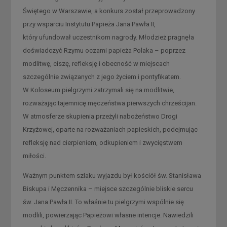
Świętego w Warszawie, a konkurs został przeprowadzony
przy wsparciu Instytutu Papieża Jana Pawła II,
który ufundował uczestnikom nagrody. Młodzież pragnęła
doświadczyć Rzymu oczami papieża Polaka – poprzez
modlitwę, ciszę, refleksję i obecność w miejscach
szczególnie związanych z jego życiem i pontyfikatem.
W Koloseum pielgrzymi zatrzymali się na modlitwie,
rozważając tajemnicę męczeństwa pierwszych chrześcijan.
W atmosferze skupienia przeżyli nabożeństwo Drogi
Krzyżowej, oparte na rozważaniach papieskich, podejmując
refleksję nad cierpieniem, odkupieniem i zwycięstwem
miłości.
Ważnym punktem szlaku wyjazdu był kościół św. Stanisława
Biskupa i Męczennika – miejsce szczególnie bliskie sercu
św. Jana Pawła II. To właśnie tu pielgrzymi wspólnie się
modlili, powierzając Papieżowi własne intencje. Nawiedzili