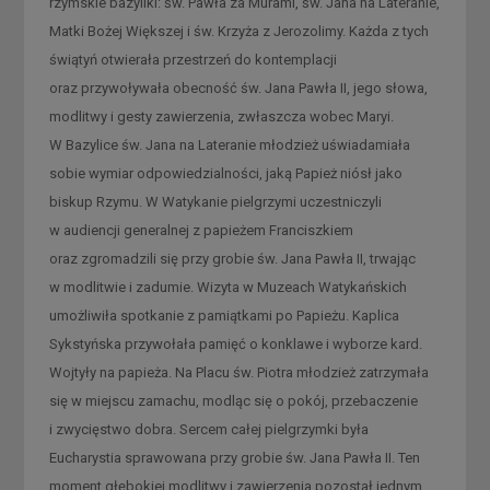
rzymskie bazyliki: św. Pawła za Murami, św. Jana na Lateranie,
Matki Bożej Większej i św. Krzyża z Jerozolimy. Każda z tych
świątyń otwierała przestrzeń do kontemplacji
oraz przywoływała obecność św. Jana Pawła II, jego słowa,
modlitwy i gesty zawierzenia, zwłaszcza wobec Maryi.
W Bazylice św. Jana na Lateranie młodzież uświadamiała
sobie wymiar odpowiedzialności, jaką Papież niósł jako
biskup Rzymu. W Watykanie pielgrzymi uczestniczyli
w audiencji generalnej z papieżem Franciszkiem
oraz zgromadzili się przy grobie św. Jana Pawła II, trwając
w modlitwie i zadumie. Wizyta w Muzeach Watykańskich
umożliwiła spotkanie z pamiątkami po Papieżu. Kaplica
Sykstyńska przywołała pamięć o konklawe i wyborze kard.
Wojtyły na papieża. Na Placu św. Piotra młodzież zatrzymała
się w miejscu zamachu, modląc się o pokój, przebaczenie
i zwycięstwo dobra. Sercem całej pielgrzymki była
Eucharystia sprawowana przy grobie św. Jana Pawła II. Ten
moment głębokiej modlitwy i zawierzenia pozostał jednym