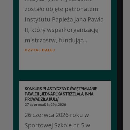
zostało objęte patronatem
Instytutu Papieża Jana Pawła
II, który wsparł organizację
mistrzostw, fundując...
CZYTAJ DALEJ
KONKURS PLASTYCZNY O ŚWIĘTYM JANIE
PAWLE II „JEDNA RĘKA STRZELAŁA, INNA
PROWADZIŁA KULĘ”
27 czerwca&6b29p;2026
26 czerwca 2026 roku w
Sportowej Szkole nr 5 w