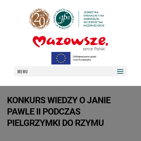
MENU
KONKURS WIEDZY O JANIE
PAWLE II PODCZAS
PIELGRZYMKI DO RZYMU