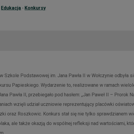
·
Edukacja
·
Konkursy
 w Szkole Podstawowej im. Jana Pawła II w Wołczynie odbyła si
rsu Papieskiego. Wydarzenie to, realizowane w ramach wielol
ana Pawła II, przebiegało pod hasłem: „Jan Paweł II – Prorok Na
iach wzięli udział uczniowie reprezentujący placówki oświat
zki oraz Roszkowic. Konkurs stał się nie tylko sprawdzianem wi
laka, ale także okazją do wspólnej refleksji nad wartościami, kt
om.