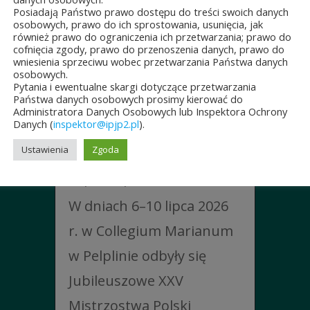
Posiadają Państwo prawo dostępu do treści swoich danych
osobowych, prawo do ich sprostowania, usunięcia, jak
również prawo do ograniczenia ich przetwarzania; prawo do
cofnięcia zgody, prawo do przenoszenia danych, prawo do
wniesienia sprzeciwu wobec przetwarzania Państwa danych
osobowych.
JUBILEUSZOWE XXV
Pytania i ewentualne skargi dotyczące przetwarzania
Państwa danych osobowych prosimy kierować do
MISTRZOSTWA POLSKI
Administratora Danych Osobowych lub Inspektora Ochrony
DUCHOWIEŃSTWA
Danych (
inspektor@ipjp2.pl
).
W SZACHACH
Ustawienia
Zgoda
KLASYCZNYCH.
10 lipca&7b19p;2026
W dniach 6–10 lipca 2026
r. w Collegium Marianum
w Pelplinie odbyły się
Jubileuszowe XXV
Mistrzostwa Polski