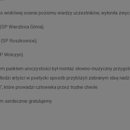
o wnikliwej ocenie poziomu wiedzy uczestników, wyłoniła zwyc
 (SP Wierzbica Górna);
k (SP Roszkowice);
SP Wołczyn).
ym punktem uroczystości był montaż słowno-muzyczny przygo
odzi artyści w poetycki sposób przybliżyli zebranym ideę nadzi
, które prowadzi człowieka przez trudne chwile.
 serdecznie gratulujemy.