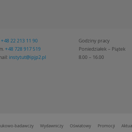
.
+48 22 213 11 90
Godziny pracy
m.
+48 728 917 519
Poniedziałek – Piątek
ail:
instytut@ipjp2.pl
8.00 – 16.00
ukowo-badawczy
Wydawniczy
Oświatowy
Promocji
Aktua