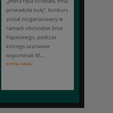
„Jedna ręka strzelała, inna
prowadziła kulę”. Konkurs
został zorganizowany w
ramach obchodów Dnia
Papieskiego, podczas
którego uczniowie
wspominali 45....
CZYTAJ DALEJ