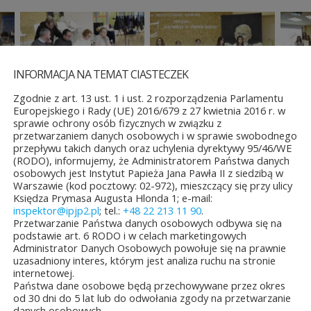
INFORMACJA NA TEMAT CIASTECZEK
Zgodnie z art. 13 ust. 1 i ust. 2 rozporządzenia Parlamentu
Europejskiego i Rady (UE) 2016/679 z 27 kwietnia 2016 r. w
sprawie ochrony osób fizycznych w związku z
przetwarzaniem danych osobowych i w sprawie swobodnego
przepływu takich danych oraz uchylenia dyrektywy 95/46/WE
(RODO), informujemy, że Administratorem Państwa danych
osobowych jest Instytut Papieża Jana Pawła II z siedzibą w
Warszawie (kod pocztowy: 02-972), mieszczący się przy ulicy
Księdza Prymasa Augusta Hlonda 1; e-mail:
inspektor@ipjp2.pl
; tel.:
+48 22 213 11 90
.
Przetwarzanie Państwa danych osobowych odbywa się na
podstawie art. 6 RODO i w celach marketingowych
Administrator Danych Osobowych powołuje się na prawnie
uzasadniony interes, którym jest analiza ruchu na stronie
internetowej.
Państwa dane osobowe będą przechowywane przez okres
od 30 dni do 5 lat lub do odwołania zgody na przetwarzanie
ŚCI
danych osobowych.