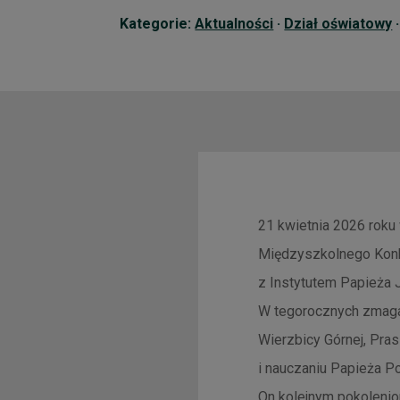
Kategorie:
Aktualności
·
Dział oświatowy
21 kwietnia 2026 roku
Międzyszkolnego Konku
z Instytutem Papieża J
W tegorocznych zmagan
Wierzbicy Górnej, Pras
i nauczaniu Papieża Po
On kolejnym pokoleni