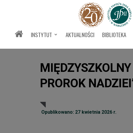
INSTYTUT
AKTUALNOŚCI
BIBLIOTEKA
MIĘDZYSZKOLNY 
PROROK NADZIEI
Opublikowano: 27 kwietnia 2026 r.