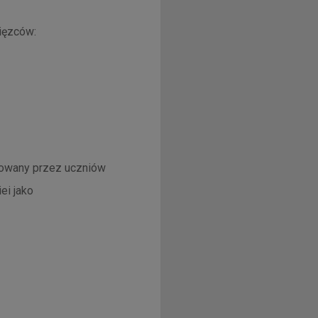
ięzców:
towany przez uczniów
ei jako