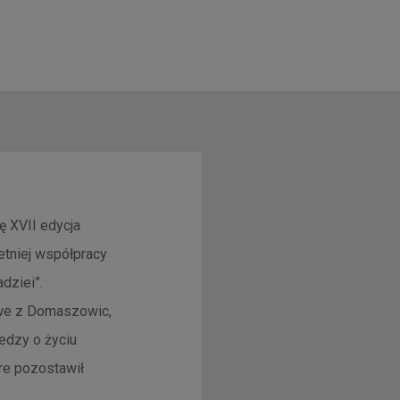
ę XVII edycja
etniej współpracy
dziei”.
owe z Domaszowic,
edzy o życiu
óre pozostawił