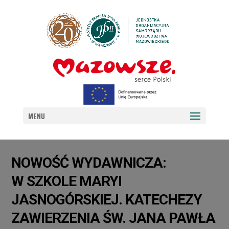
MENU
NOWOŚĆ WYDAWNICZA:
W SZKOLE MARYI
JASNOGÓRSKIEJ. KATECHEZY
ZAWIERZENIA ŚW. JANA PAWŁA