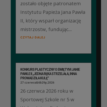
zostało objęte patronatem
Instytutu Papieża Jana Pawła
II, który wsparł organizację
mistrzostw, fundując...
CZYTAJ DALEJ
KONKURS PLASTYCZNY O ŚWIĘTYM JANIE
PAWLE II „JEDNA RĘKA STRZELAŁA, INNA
PROWADZIŁA KULĘ”
27 czerwca&6b29p;2026
26 czerwca 2026 roku w
Sportowej Szkole nr 5 w