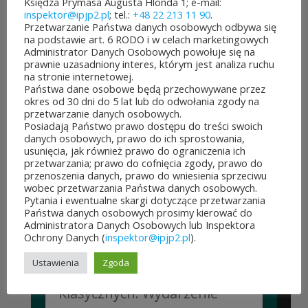
Księdza Prymasa Augusta Hlonda 1; e-mail:
CZYTAJ DALEJ
inspektor@ipjp2.pl
; tel.:
+48 22 213 11 90
.
Przetwarzanie Państwa danych osobowych odbywa się
na podstawie art. 6 RODO i w celach marketingowych
Administrator Danych Osobowych powołuje się na
prawnie uzasadniony interes, którym jest analiza ruchu
na stronie internetowej.
JUBILEUSZOWE XXV MISTRZOSTWA POLSKI
Państwa dane osobowe będą przechowywane przez
DUCHOWIEŃSTWA W SZACHACH
okres od 30 dni do 5 lat lub do odwołania zgody na
KLASYCZNYCH.
przetwarzanie danych osobowych.
10 lipca&7b19p;2026
Posiadają Państwo prawo dostępu do treści swoich
danych osobowych, prawo do ich sprostowania,
W dniach 6–10 lipca 2026 r. w
usunięcia, jak również prawo do ograniczenia ich
przetwarzania; prawo do cofnięcia zgody, prawo do
Collegium Marianum w
przenoszenia danych, prawo do wniesienia sprzeciwu
wobec przetwarzania Państwa danych osobowych.
Pelplinie odbyły się
Pytania i ewentualne skargi dotyczące przetwarzania
Państwa danych osobowych prosimy kierować do
Jubileuszowe XXV
Administratora Danych Osobowych lub Inspektora
Ochrony Danych (
inspektor@ipjp2.pl
).
Mistrzostwa Polski
Ustawienia
Zgoda
Duchowieństwa w Szachach
Klasycznych. Wydarzenie