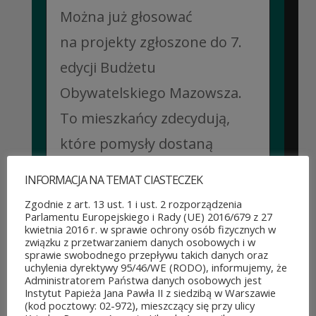
Można już głosować
na projekty zgłoszone do 7.
edycji Budżetu
Obywatelskiego Mazowsza.
To mieszkańcy zdecydują,
które pomysły dostaną
dofinansowanie z budżetu
INFORMACJA NA TEMAT CIASTECZEK
samorządu województwa
Zgodnie z art. 13 ust. 1 i ust. 2 rozporządzenia
Parlamentu Europejskiego i Rady (UE) 2016/679 z 27
mazowieckiego. Do rozdania
kwietnia 2016 r. w sprawie ochrony osób fizycznych w
związku z przetwarzaniem danych osobowych i w
jest aż 30 mln zł! Mieszkańcy
sprawie swobodnego przepływu takich danych oraz
uchylenia dyrektywy 95/46/WE (RODO), informujemy, że
województwa mazowieckiego
Administratorem Państwa danych osobowych jest
Instytut Papieża Jana Pawła II z siedzibą w Warszawie
po...
(kod pocztowy: 02-972), mieszczący się przy ulicy