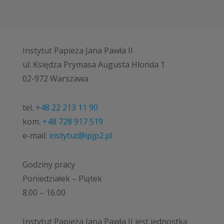
Instytut Papieża Jana Pawła II
ul. Księdza Prymasa Augusta Hlonda 1
02-972 Warszawa
tel.
+48 22 213 11 90
kom.
+48 728 917 519
e-mail:
instytut@ipjp2.pl
Godziny pracy
Poniedziałek – Piątek
8.00 – 16.00
Instytut Papieża Jana Pawła II jest jednostką