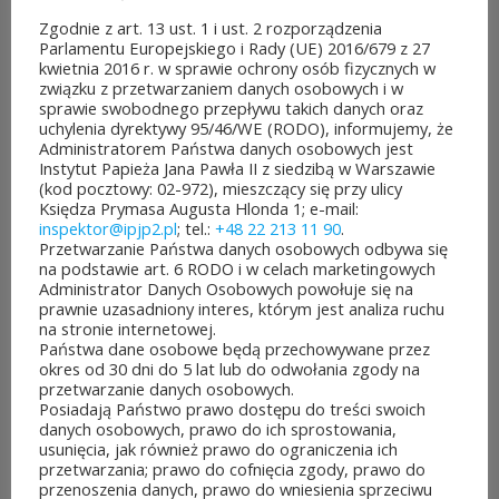
edycji Budżetu
Zgodnie z art. 13 ust. 1 i ust. 2 rozporządzenia
Parlamentu Europejskiego i Rady (UE) 2016/679 z 27
Obywatelskiego Mazowsza.
kwietnia 2016 r. w sprawie ochrony osób fizycznych w
związku z przetwarzaniem danych osobowych i w
To mieszkańcy zdecydują,
sprawie swobodnego przepływu takich danych oraz
uchylenia dyrektywy 95/46/WE (RODO), informujemy, że
które pomysły dostaną
Administratorem Państwa danych osobowych jest
Instytut Papieża Jana Pawła II z siedzibą w Warszawie
dofinansowanie z budżetu
(kod pocztowy: 02-972), mieszczący się przy ulicy
Księdza Prymasa Augusta Hlonda 1; e-mail:
samorządu województwa
inspektor@ipjp2.pl
; tel.:
+48 22 213 11 90
.
Przetwarzanie Państwa danych osobowych odbywa się
mazowieckiego. Do rozdania
na podstawie art. 6 RODO i w celach marketingowych
Administrator Danych Osobowych powołuje się na
jest aż 30 mln zł! Mieszkańcy
prawnie uzasadniony interes, którym jest analiza ruchu
na stronie internetowej.
województwa mazowieckiego
Państwa dane osobowe będą przechowywane przez
okres od 30 dni do 5 lat lub do odwołania zgody na
po...
przetwarzanie danych osobowych.
Posiadają Państwo prawo dostępu do treści swoich
CZYTAJ DALEJ
danych osobowych, prawo do ich sprostowania,
usunięcia, jak również prawo do ograniczenia ich
przetwarzania; prawo do cofnięcia zgody, prawo do
przenoszenia danych, prawo do wniesienia sprzeciwu