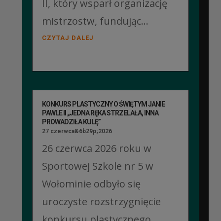
II, który wsparł organizację
mistrzostw, fundując...
CZYTAJ DALEJ
KONKURS PLASTYCZNY O ŚWIĘTYM JANIE
PAWLE II „JEDNA RĘKA STRZELAŁA, INNA
PROWADZIŁA KULĘ”
27 czerwca&6b29p;2026
26 czerwca 2026 roku w
Sportowej Szkole nr 5 w
Wołominie odbyło się
uroczyste rozstrzygnięcie
konkursu plastycznego