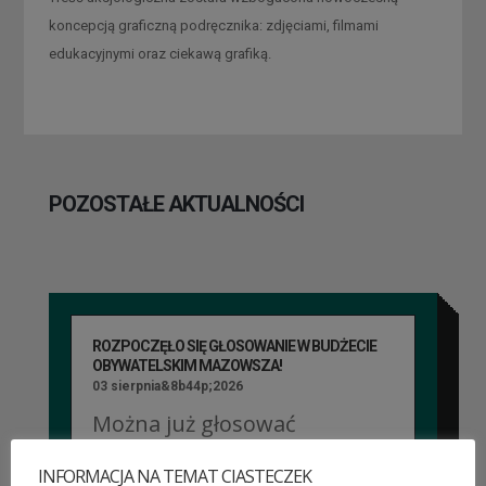
koncepcją graficzną podręcznika: zdjęciami, filmami
edukacyjnymi oraz ciekawą grafiką.
POZOSTAŁE AKTUALNOŚCI
ROZPOCZĘŁO SIĘ GŁOSOWANIE W BUDŻECIE
OBYWATELSKIM MAZOWSZA!
03 sierpnia&8b44p;2026
Można już głosować
na projekty zgłoszone do 7.
INFORMACJA NA TEMAT CIASTECZEK