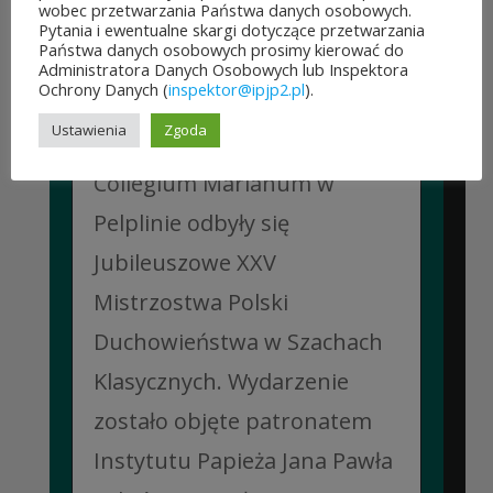
wobec przetwarzania Państwa danych osobowych.
Pytania i ewentualne skargi dotyczące przetwarzania
JUBILEUSZOWE XXV MISTRZOSTWA POLSKI
Państwa danych osobowych prosimy kierować do
DUCHOWIEŃSTWA W SZACHACH
Administratora Danych Osobowych lub Inspektora
KLASYCZNYCH.
Ochrony Danych (
inspektor@ipjp2.pl
).
10 lipca&7b19p;2026
Ustawienia
Zgoda
W dniach 6–10 lipca 2026 r. w
Collegium Marianum w
Pelplinie odbyły się
Jubileuszowe XXV
Mistrzostwa Polski
Duchowieństwa w Szachach
Klasycznych. Wydarzenie
zostało objęte patronatem
Instytutu Papieża Jana Pawła