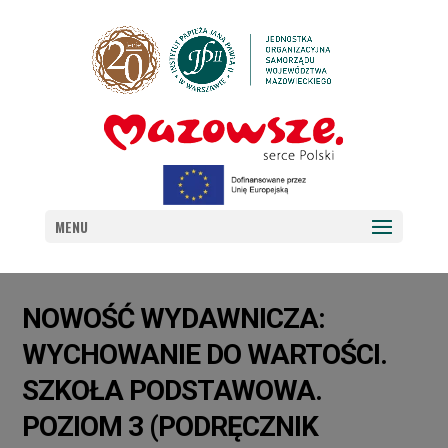
MENU
NOWOŚĆ WYDAWNICZA:
WYCHOWANIE DO WARTOŚCI.
SZKOŁA PODSTAWOWA.
POZIOM 3 (PODRĘCZNIK