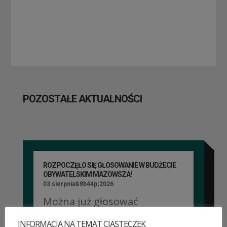
POZOSTAŁE AKTUALNOŚCI
ROZPOCZĘŁO SIĘ GŁOSOWANIE W BUDŻECIE
OBYWATELSKIM MAZOWSZA!
03 sierpnia&8b44p;2026
Można już głosować
na projekty zgłoszone do 7.
INFORMACJA NA TEMAT CIASTECZEK