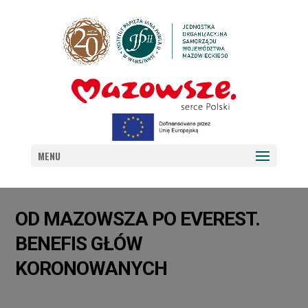
MENU
OD MAZOWSZA PO EVEREST.
BENEFIS GŁÓW
KORONOWANYCH