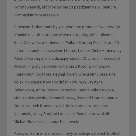
Koronowanych, który odbył się 21 października w Centrum
Olimpijskim w Warszawie.
Głównymi bohaterami były legendarne postacie światowego
himalaizmu, obchodzące w tym roku „okrągłe” jubileusze:
Anna Czerwińska – pierwsza Polka z Koroną Ziemi, która 20
lat temu stanęła na szczycie Lhotse, Leszek Cichy – pierwszy
Polak z Koroną Ziemi zbliżający się do 70. Urodzin, Krzysztof
Wielicki – piąty człowiek w historii z Koroną Himalajów
i Karakorum, po którą sięgnął ćwierć wieku temu oraz elita
polskich himalaistów i podróżników, m.in. Krystyna
Palmowska, Anna Teresa Pietraszek, Hanna Wiktorowska,
Monika Witkowska, Cezary Borowy, Ryszard Dmoch, Marcin
Kaczkan, Lech Korniszewski, Aleksander Lwow, Jerzy
Natkański, Jerzy Porębski oraz inni. Benefis prowadzili:
Michał Olszański i Janusz Kalinowski.
Przerywnikami w rozmowach były projekcje czterech krótkich