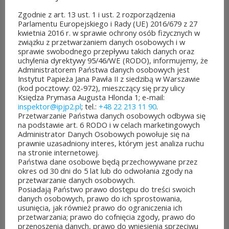
edycji Budżetu
Zgodnie z art. 13 ust. 1 i ust. 2 rozporządzenia
Parlamentu Europejskiego i Rady (UE) 2016/679 z 27
Obywatelskiego Mazowsza.
kwietnia 2016 r. w sprawie ochrony osób fizycznych w
związku z przetwarzaniem danych osobowych i w
To mieszkańcy zdecydują,
sprawie swobodnego przepływu takich danych oraz
uchylenia dyrektywy 95/46/WE (RODO), informujemy, że
które pomysły dostaną
Administratorem Państwa danych osobowych jest
Instytut Papieża Jana Pawła II z siedzibą w Warszawie
dofinansowanie z budżetu
(kod pocztowy: 02-972), mieszczący się przy ulicy
Księdza Prymasa Augusta Hlonda 1; e-mail:
samorządu województwa
inspektor@ipjp2.pl
; tel.:
+48 22 213 11 90
.
Przetwarzanie Państwa danych osobowych odbywa się
mazowieckiego. Do rozdania
na podstawie art. 6 RODO i w celach marketingowych
Administrator Danych Osobowych powołuje się na
jest aż 30 mln zł! Mieszkańcy
prawnie uzasadniony interes, którym jest analiza ruchu
na stronie internetowej.
województwa mazowieckiego
Państwa dane osobowe będą przechowywane przez
okres od 30 dni do 5 lat lub do odwołania zgody na
po...
przetwarzanie danych osobowych.
Posiadają Państwo prawo dostępu do treści swoich
CZYTAJ DALEJ
danych osobowych, prawo do ich sprostowania,
usunięcia, jak również prawo do ograniczenia ich
przetwarzania; prawo do cofnięcia zgody, prawo do
przenoszenia danych, prawo do wniesienia sprzeciwu