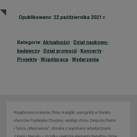
Opublikowano: 22 października 2021 r.
Kategorie:
Aktualności
·
Dział naukowo-
badawczy
·
Dział promocji
·
Koncerty
·
Projekty
·
Współpraca
·
Wydarzenia
Wyjątkowe postacie, filmy i książki, autografy w blasku
utworów Fryderyka Chopina, występ chóru Zespołu Pieśni
i Tańca „Mazowsze”, stoiska z wyrobami artystycznymi
z Kenii i Nepalu – to tylko niektóre elementy Benefisu Głów