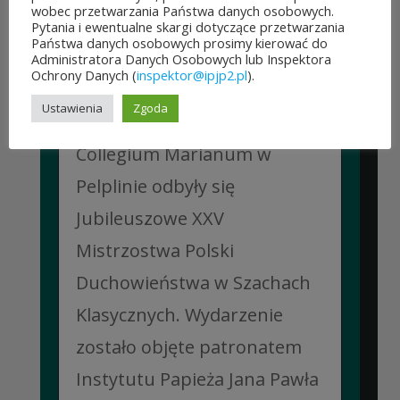
wobec przetwarzania Państwa danych osobowych.
Pytania i ewentualne skargi dotyczące przetwarzania
Państwa danych osobowych prosimy kierować do
JUBILEUSZOWE XXV MISTRZOSTWA POLSKI
Administratora Danych Osobowych lub Inspektora
DUCHOWIEŃSTWA W SZACHACH
Ochrony Danych (
inspektor@ipjp2.pl
).
KLASYCZNYCH.
10 lipca&7b19p;2026
Ustawienia
Zgoda
W dniach 6–10 lipca 2026 r. w
Collegium Marianum w
Pelplinie odbyły się
Jubileuszowe XXV
Mistrzostwa Polski
Duchowieństwa w Szachach
Klasycznych. Wydarzenie
zostało objęte patronatem
Instytutu Papieża Jana Pawła