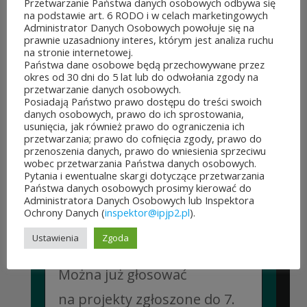
Przetwarzanie Państwa danych osobowych odbywa się
na podstawie art. 6 RODO i w celach marketingowych
Administrator Danych Osobowych powołuje się na
prawnie uzasadniony interes, którym jest analiza ruchu
na stronie internetowej.
Państwa dane osobowe będą przechowywane przez
okres od 30 dni do 5 lat lub do odwołania zgody na
przetwarzanie danych osobowych.
Posiadają Państwo prawo dostępu do treści swoich
danych osobowych, prawo do ich sprostowania,
usunięcia, jak również prawo do ograniczenia ich
POZOSTAŁE AKTUALNOŚCI
przetwarzania; prawo do cofnięcia zgody, prawo do
przenoszenia danych, prawo do wniesienia sprzeciwu
wobec przetwarzania Państwa danych osobowych.
Pytania i ewentualne skargi dotyczące przetwarzania
Państwa danych osobowych prosimy kierować do
Administratora Danych Osobowych lub Inspektora
Ochrony Danych (
inspektor@ipjp2.pl
).
ROZPOCZĘŁO SIĘ GŁOSOWANIE W BUDŻECIE
Ustawienia
Zgoda
OBYWATELSKIM MAZOWSZA!
03 sierpnia&8b44p;2026
Można już głosować
na projekty zgłoszone do 7.