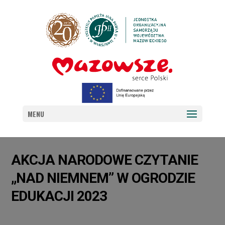
MENU
AKCJA NARODOWE CZYTANIE
„NAD NIEMNEM” W OGRODZIE
EDUKACJI 2023