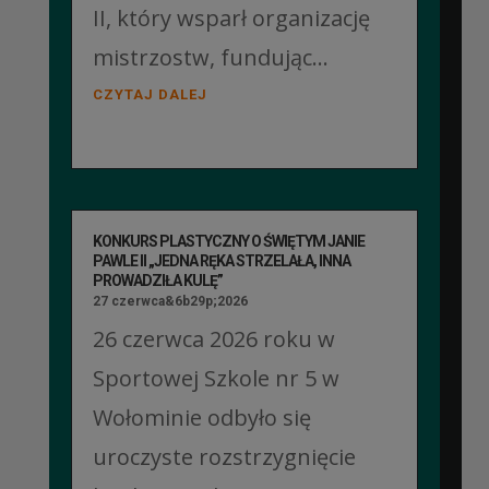
II, który wsparł organizację
mistrzostw, fundując...
CZYTAJ DALEJ
KONKURS PLASTYCZNY O ŚWIĘTYM JANIE
PAWLE II „JEDNA RĘKA STRZELAŁA, INNA
PROWADZIŁA KULĘ”
27 czerwca&6b29p;2026
26 czerwca 2026 roku w
Sportowej Szkole nr 5 w
Wołominie odbyło się
uroczyste rozstrzygnięcie