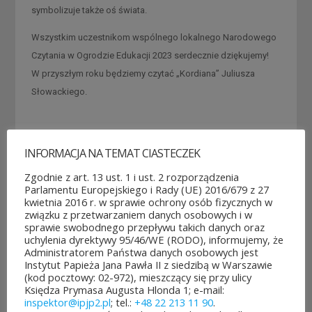
symbolizuje także oś świata.
Wszystkim uczestnikom wspólnego lokalnego Narodowego
Czytania w Ogrodzie Edukacji 2023 serdecznie dziękujemy!
W przyszłym roku będziemy czytać „Kordiana” Juliusza
Słowackiego.
INFORMACJA NA TEMAT CIASTECZEK
Zgodnie z art. 13 ust. 1 i ust. 2 rozporządzenia
Parlamentu Europejskiego i Rady (UE) 2016/679 z 27
kwietnia 2016 r. w sprawie ochrony osób fizycznych w
związku z przetwarzaniem danych osobowych i w
sprawie swobodnego przepływu takich danych oraz
uchylenia dyrektywy 95/46/WE (RODO), informujemy, że
Administratorem Państwa danych osobowych jest
Instytut Papieża Jana Pawła II z siedzibą w Warszawie
(kod pocztowy: 02-972), mieszczący się przy ulicy
Księdza Prymasa Augusta Hlonda 1; e-mail:
inspektor@ipjp2.pl
; tel.:
+48 22 213 11 90
.