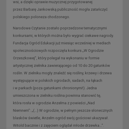
wsi, a dzięki oprawie muzycznej przygotowanej
przez Barbarę Jankowską publiczność mogła zatańczyć
polskiego poloneza chodzonego.
Narodowe Czytanie zostało poprzedzone tematycznymi
konkursami, w których można było wygrać ciekawe nagrody.
Fundacja Ogród Edukacji już miesiąc wcześniej w mediach
społecznościowych rozpoczęła konkurs „W Ogrodzie
Orzeszkowej”, który polegał na wykonaniu w formie
artystycznej zielnika zawierającego od 10 do 20 gatunków
roślin. W zielniku mogły znaleźć się rośliny, krzewy i drzewa
występujące w polskich ogrodach, sadach, na łąkach
i w parkach (poza gatunkami chronionymi!). Jedna
umieszczona w zielniku roślina powinna stanowić tę,
która rosła w ogrodzie Anzelma z powieści „Nad
Niemnem”: „(…) W ogrodzie, w pełnym jeszcze słonecznych
blasków świetle, Anzelm ogród swój gościowi ukazywał.
Witold bacznie i z zajęciem oglądał młode drzewka…”.