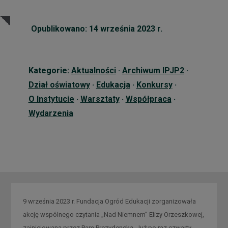
Opublikowano: 14 września 2023 r.
Kategorie:
Aktualności
·
Archiwum IPJP2
·
Dział oświatowy
·
Edukacja
·
Konkursy
·
O Instytucie
·
Warsztaty
·
Współpraca
·
Wydarzenia
9 września 2023 r. Fundacja Ogród Edukacji zorganizowała
akcję wspólnego czytania „Nad Niemnem” Elizy Orzeszkowej,
zainicjowaną przez Parę Prezydencką. Już po raz czwarty