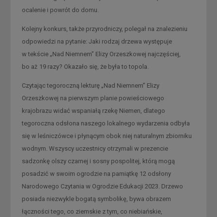
ocalenie i powrót do domu.
Kolejny konkurs, także przyrodniczy, polegał na znalezieniu
odpowiedzi na pytanie: Jaki rodzaj drzewa występuje
w tekście „Nad Niemnem” Elizy Orzeszkowej najczęściej,
bo aż̇ 19 razy? Okazało się, że była to topola.
Czytając tegoroczną lekturę „Nad Niemnem” Elizy
Orzeszkowej na pierwszym planie powieściowego
krajobrazu widać wspaniałą rzekę Niemen, dlatego
tegoroczna odsłona naszego lokalnego wydarzenia odbyła
się w leśniczówce i płynącym obok niej naturalnym zbiorniku
wodnym. Wszyscy uczestnicy otrzymali w prezencie
sadzonkę olszy czarnej i sosny pospolitej, którą mogą
posadzić w swoim ogrodzie na pamiątkę 12 odsłony
Narodowego Czytania w Ogrodzie Edukacji 2023. Drzewo
posiada niezwykle bogatą symbolikę, bywa obrazem
łączności tego, co ziemskie z tym, co niebiańskie,