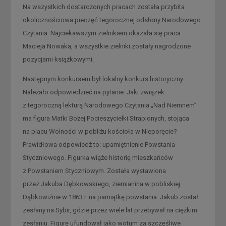
Na wszystkich dostarczonych pracach została przybita
okolicznościowa pieczęć tegorocznej odsłony Narodowego
Czytania. Najciekawszym zielnikiem okazała się praca
Macieja Nowaka, a wszystkie zielniki zostały nagrodzone
pozycjami książkowymi.
Następnym konkursem był lokalny konkurs historyczny.
Należało odpowiedzieć na pytanie: Jaki związek
z tegoroczną lekturą Narodowego Czytania „Nad Niemnem”
ma figura Matki Bożej Pocieszycielki Strapionych, stojąca
na placu Wolności w pobliżu kościoła w Nieporęcie?
Prawidłowa odpowiedź to: upamiętnienie Powstania
Styczniowego. Figurka wiąże historię mieszkańców
z Powstaniem Styczniowym. Została wystawiona
przez Jakuba Dębkowskiego, ziemianina w pobliskiej
Dąbkowiźnie w 1863 r. na pamiątkę powstania. Jakub został
zesłany na Sybir, gdzie przez wiele lat przebywał na ciężkim
zesłaniu. Figurę ufundował jako wotum za szczęśliwe