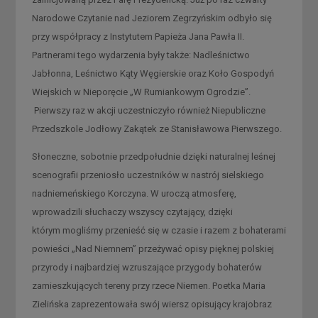
Narodowe Czytanie nad Jeziorem Zegrzyńskim odbyło się
przy współpracy z Instytutem Papieża Jana Pawła II.
Partnerami tego wydarzenia były także: Nadleśnictwo
Jabłonna, Leśnictwo Kąty Węgierskie oraz Koło Gospodyń
Wiejskich w Nieporęcie „W Rumiankowym Ogrodzie”.
Pierwszy raz w akcji uczestniczyło również Niepubliczne
Przedszkole Jodłowy Zakątek ze Stanisławowa Pierwszego.
Słoneczne, sobotnie przedpołudnie dzięki naturalnej leśnej
scenografii przeniosło uczestników w nastrój sielskiego
nadniemeńskiego Korczyna. W uroczą atmosferę,
wprowadzili słuchaczy wszyscy czytający, dzięki
którym mogliśmy przenieść się w czasie i razem z bohaterami
powieści „Nad Niemnem” przeżywać opisy pięknej polskiej
przyrody i najbardziej wzruszające przygody bohaterów
zamieszkujących tereny przy rzece Niemen. Poetka Maria
Zielińska zaprezentowała swój wiersz opisujący krajobraz