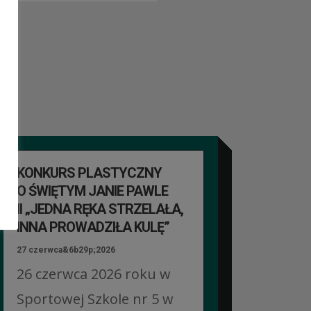
KONKURS PLASTYCZNY
O ŚWIĘTYM JANIE PAWLE
II „JEDNA RĘKA STRZELAŁA,
INNA PROWADZIŁA KULĘ”
27 czerwca&6b29p;2026
26 czerwca 2026 roku w
Sportowej Szkole nr 5 w