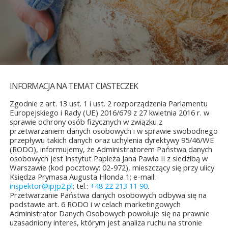
INFORMACJA NA TEMAT CIASTECZEK
Zgodnie z art. 13 ust. 1 i ust. 2 rozporządzenia Parlamentu
Europejskiego i Rady (UE) 2016/679 z 27 kwietnia 2016 r. w
sprawie ochrony osób fizycznych w związku z
przetwarzaniem danych osobowych i w sprawie swobodnego
przepływu takich danych oraz uchylenia dyrektywy 95/46/WE
(RODO), informujemy, że Administratorem Państwa danych
osobowych jest Instytut Papieża Jana Pawła II z siedzibą w
Warszawie (kod pocztowy: 02-972), mieszczący się przy ulicy
Księdza Prymasa Augusta Hlonda 1; e-mail:
inspektor@ipjp2.pl
; tel.:
+48 22 213 11 90
.
 internetowego:
„Homilie i kazania na rok A”
Przetwarzanie Państwa danych osobowych odbywa się na
podstawie art. 6 RODO i w celach marketingowych
Administrator Danych Osobowych powołuje się na prawnie
uzasadniony interes, którym jest analiza ruchu na stronie