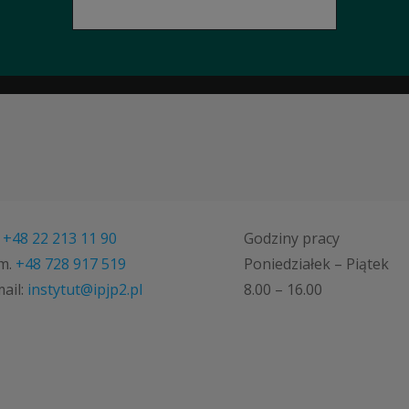
.
+48 22 213 11 90
Godziny pracy
m.
+48 728 917 519
Poniedziałek – Piątek
ail:
instytut@ipjp2.pl
8.00 – 16.00