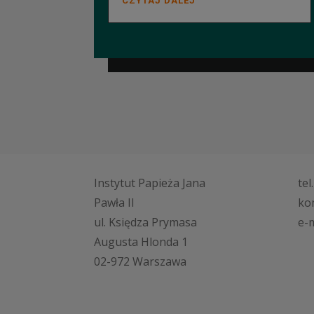
CZYTAJ DALEJ
Instytut Papieża Jana
tel
Pawła II
ko
ul. Księdza Prymasa
e-m
Augusta Hlonda 1
02-972 Warszawa