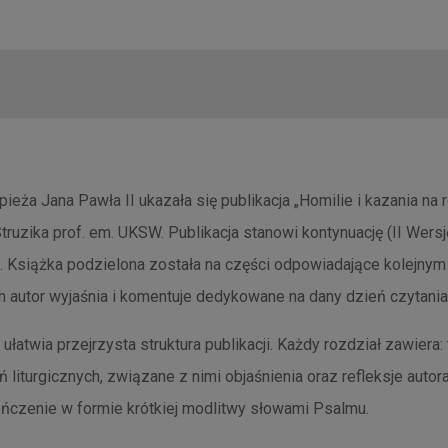
ieża Jana Pawła II ukazała się publikacja „Homilie i kazania na 
Struzika prof. em. UKSW. Publikacja stanowi kontynuację (II Wersj
 C”. Książka podzielona została na części odpowiadające kolejny
ch autor wyjaśnia i komentuje dedykowane na dany dzień czytania 
ułatwia przejrzysta struktura publikacji. Każdy rozdział zawiera:
liturgicznych, związane z nimi objaśnienia oraz refleksje autora
ńczenie w formie krótkiej modlitwy słowami Psalmu.