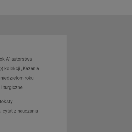
rok A” autorstwa
ę) kolekcji „Kazania
m niedzielom roku
liturgiczne.
 teksty
, cytat z nauczania