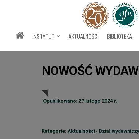
INSTYTUT
AKTUALNOŚCI
BIBLIOTEKA
NOWOŚĆ WYDAWNI
Opublikowano: 27 lutego 2024 r.
Kategorie:
Aktualności
·
Dział wydawnicz