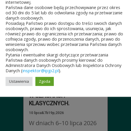
internetowej.
Państwa dane osobowe będą przechowywane przez okres
od 30 dni do 5 lat lub do odwołania zgody na przetwarzanie
danych osobowych.
Posiadają Państwo prawo dostępu do treści swoich danych
osobowych, prawo do ich sprostowania, usunięcia, jak
ŚCI
również prawo do ograniczenia ich przetwarzania; prawo do
cofnięcia zgody, prawo do przenoszenia danych, prawo do
wniesienia sprzeciwu wobec przetwarzania Państwa danych
osobowych.
Pytania i ewentualne skargi dotyczące przetwarzania
Państwa danych osobowych prosimy kierować do
Administratora Danych Osobowych lub Inspektora Ochrony
Danych (
inspektor@ipjp2.pl
).
JUBILEUSZOWE XXV
MISTRZOSTWA POLSKI
Ustawienia
Zgoda
DUCHOWIEŃSTWA
W SZACHACH
KLASYCZNYCH.
10 lipca&7b19p;2026
W dniach 6–10 lipca 2026