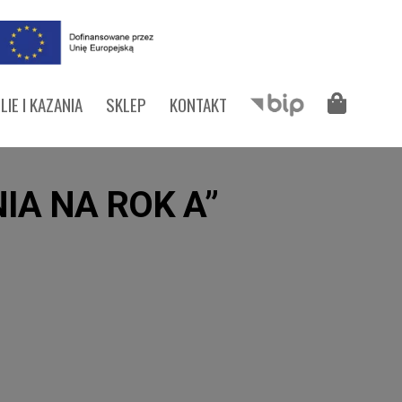
LIE I KAZANIA
SKLEP
KONTAKT
IA NA ROK A”