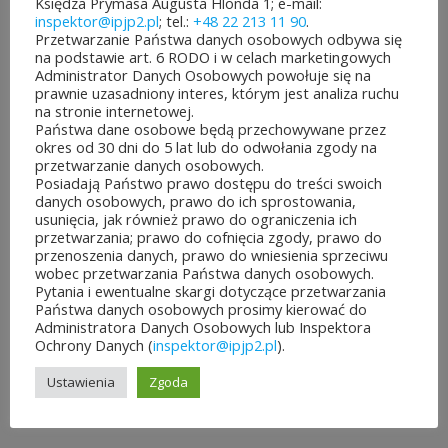
Księdza Prymasa Augusta Hlonda 1; e-mail:
inspektor@ipjp2.pl
; tel.:
+48 22 213 11 90
.
Przetwarzanie Państwa danych osobowych odbywa się
na podstawie art. 6 RODO i w celach marketingowych
Administrator Danych Osobowych powołuje się na
prawnie uzasadniony interes, którym jest analiza ruchu
na stronie internetowej.
Państwa dane osobowe będą przechowywane przez
okres od 30 dni do 5 lat lub do odwołania zgody na
przetwarzanie danych osobowych.
Posiadają Państwo prawo dostępu do treści swoich
danych osobowych, prawo do ich sprostowania,
usunięcia, jak również prawo do ograniczenia ich
przetwarzania; prawo do cofnięcia zgody, prawo do
przenoszenia danych, prawo do wniesienia sprzeciwu
wobec przetwarzania Państwa danych osobowych.
Pytania i ewentualne skargi dotyczące przetwarzania
Państwa danych osobowych prosimy kierować do
Administratora Danych Osobowych lub Inspektora
Ochrony Danych (
inspektor@ipjp2.pl
).
DZIEŁA ZEBRANE. T. 7, 1961
Ustawienia
Zgoda
60,00
zł