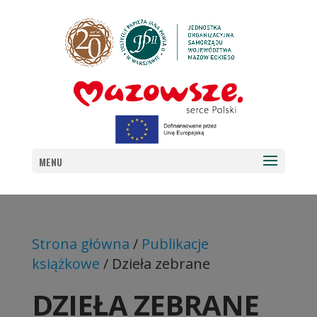
MENU
Strona główna
/
Publikacje
książkowe
/ Dzieła zebrane
DZIEŁA ZEBRANE