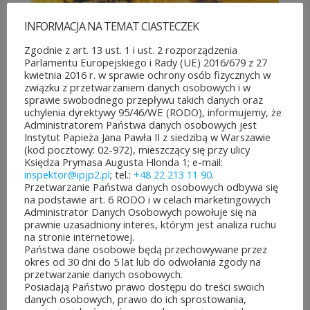
INFORMACJA NA TEMAT CIASTECZEK
Zgodnie z art. 13 ust. 1 i ust. 2 rozporządzenia
Parlamentu Europejskiego i Rady (UE) 2016/679 z 27
kwietnia 2016 r. w sprawie ochrony osób fizycznych w
związku z przetwarzaniem danych osobowych i w
sprawie swobodnego przepływu takich danych oraz
uchylenia dyrektywy 95/46/WE (RODO), informujemy, że
Administratorem Państwa danych osobowych jest
Instytut Papieża Jana Pawła II z siedzibą w Warszawie
(kod pocztowy: 02-972), mieszczący się przy ulicy
Księdza Prymasa Augusta Hlonda 1; e-mail:
„WYCHOWANIE DO WARTOŚCI.
inspektor@ipjp2.pl
; tel.:
+48 22 213 11 90
.
Przetwarzanie Państwa danych osobowych odbywa się
PODRĘCZNIK DLA LICEÓW
na podstawie art. 6 RODO i w celach marketingowych
I TECHNIKÓW. POZIOM 4” (CD)
Administrator Danych Osobowych powołuje się na
prawnie uzasadniony interes, którym jest analiza ruchu
14,00
zł
na stronie internetowej.
Państwa dane osobowe będą przechowywane przez
okres od 30 dni do 5 lat lub do odwołania zgody na
przetwarzanie danych osobowych.
Posiadają Państwo prawo dostępu do treści swoich
danych osobowych, prawo do ich sprostowania,