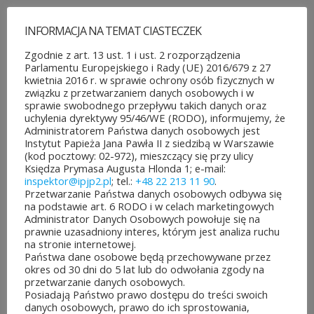
INFORMACJA NA TEMAT CIASTECZEK
Zgodnie z art. 13 ust. 1 i ust. 2 rozporządzenia
Parlamentu Europejskiego i Rady (UE) 2016/679 z 27
kwietnia 2016 r. w sprawie ochrony osób fizycznych w
związku z przetwarzaniem danych osobowych i w
sprawie swobodnego przepływu takich danych oraz
uchylenia dyrektywy 95/46/WE (RODO), informujemy, że
Administratorem Państwa danych osobowych jest
Instytut Papieża Jana Pawła II z siedzibą w Warszawie
(kod pocztowy: 02-972), mieszczący się przy ulicy
Księdza Prymasa Augusta Hlonda 1; e-mail:
inspektor@ipjp2.pl
; tel.:
+48 22 213 11 90
.
Przetwarzanie Państwa danych osobowych odbywa się
na podstawie art. 6 RODO i w celach marketingowych
Administrator Danych Osobowych powołuje się na
prawnie uzasadniony interes, którym jest analiza ruchu
na stronie internetowej.
Państwa dane osobowe będą przechowywane przez
okres od 30 dni do 5 lat lub do odwołania zgody na
przetwarzanie danych osobowych.
Posiadają Państwo prawo dostępu do treści swoich
danych osobowych, prawo do ich sprostowania,