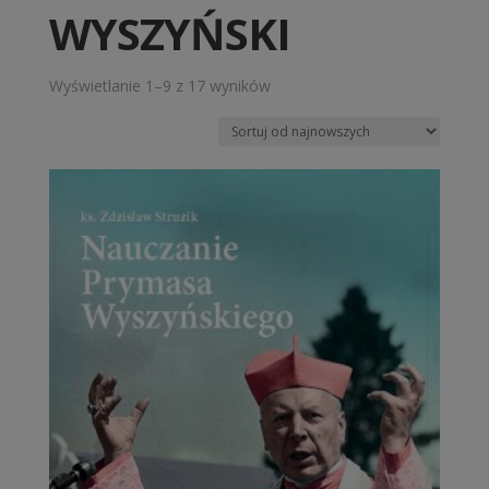
WYSZYŃSKI
Posortowane
Wyświetlanie 1–9 z 17 wyników
według
najnowszych