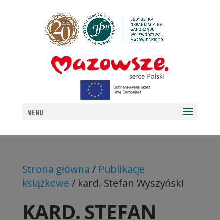
MENU
Strona główna
/
Publikacje
książkowe
/ kard. Stefan Wyszyński
KARD. STEFAN