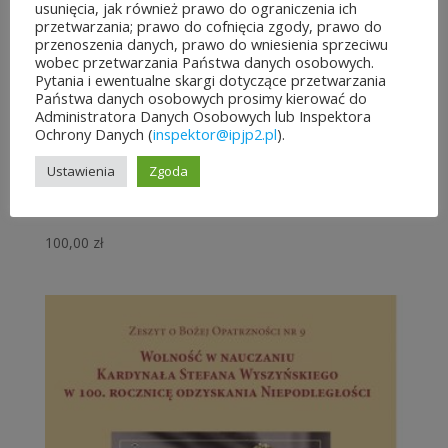
usunięcia, jak również prawo do ograniczenia ich
przetwarzania; prawo do cofnięcia zgody, prawo do
przenoszenia danych, prawo do wniesienia sprzeciwu
wobec przetwarzania Państwa danych osobowych.
Pytania i ewentualne skargi dotyczące przetwarzania
Państwa danych osobowych prosimy kierować do
Administratora Danych Osobowych lub Inspektora
NAUCZANIE O MAŁŻEŃSTWIE
Ochrony Danych (
inspektor@ipjp2.pl
).
I RODZINIE: ANTOLOGIA TEKSTÓW
Ustawienia
Zgoda
1925-1981. WYBÓR TEKSTÓW + INDEKSY
2 TOMY
100,00
zł