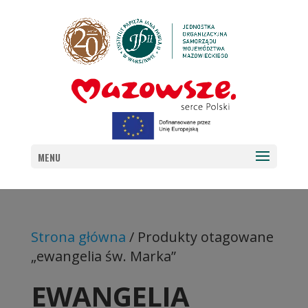
MENU
Strona główna
/ Produkty otagowane
„ewangelia św. Marka”
EWANGELIA