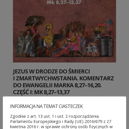
JEZUS W DRODZE DO ŚMIERCI
I ZMARTWYCHWSTANIA. KOMENTARZ
DO EWANGELII MARKA 8,27–16,20.
CZĘŚĆ I: MK 8,27–13,37
50,00
zł
INFORMACJA NA TEMAT CIASTECZEK
Zgodnie z art. 13 ust. 1 i ust. 2 rozporządzenia
Parlamentu Europejskiego i Rady (UE) 2016/679 z 27
KATEGORIE PRODUKTÓW
kwietnia 2016 r. w sprawie ochrony osób fizycznych w