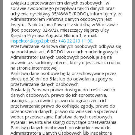
związku z przetwarzaniem danych osobowych i w
Karty USB
(3)
sprawie swobodnego przepływu takich danych oraz
uchylenia dyrektywy 95/46/WE (RODO), informujemy, że
Administratorem Państwa danych osobowych jest
Płyty CD/DVD
(21)
Instytut Papieża Jana Pawła II z siedzibą w Warszawie
Wychowanie do wartości (CD)
(7)
(kod pocztowy: 02-972), mieszczący się przy ulicy
Księdza Prymasa Augusta Hlonda 1; e-mail:
Publikacje elektroniczne
(4)
inspektor@ipjp2.pl
; tel.:
+48 22 213 11 90
.
Przetwarzanie Państwa danych osobowych odbywa się
Publikacje książkowe
(169)
na podstawie art. 6 RODO i w celach marketingowych
Administrator Danych Osobowych powołuje się na
Dla dzieci
(8)
prawnie uzasadniony interes, którym jest analiza ruchu
na stronie internetowej.
Dzieła zebrane
(5)
Państwa dane osobowe będą przechowywane przez
okres od 30 dni do 5 lat lub do odwołania zgody na
Homilie i kazania
(4)
przetwarzanie danych osobowych.
Posiadają Państwo prawo dostępu do treści swoich
Jan Paweł II
(48)
danych osobowych, prawo do ich sprostowania,
usunięcia, jak również prawo do ograniczenia ich
kard. Stefan Wyszyński
(17)
przetwarzania; prawo do cofnięcia zgody, prawo do
przenoszenia danych, prawo do wniesienia sprzeciwu
ks. Jan Twardowski
(1)
wobec przetwarzania Państwa danych osobowych.
Pytania i ewentualne skargi dotyczące przetwarzania
Państwa danych osobowych prosimy kierować do
ks. Jan Zieja
(2)
Administratora Danych Osobowych lub Inspektora