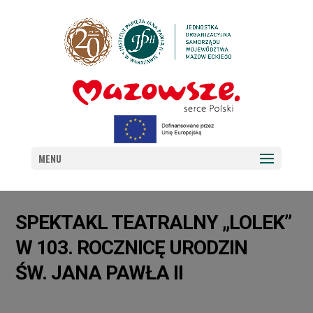
MENU
SPEKTAKL TEATRALNY „LOLEK”
W 103. ROCZNICĘ URODZIN
ŚW. JANA PAWŁA II