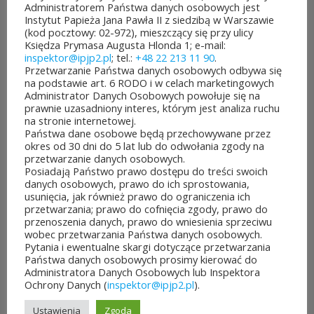
Administratorem Państwa danych osobowych jest
jest aż 30 mln zł! Mieszkańcy
Instytut Papieża Jana Pawła II z siedzibą w Warszawie
(kod pocztowy: 02-972), mieszczący się przy ulicy
województwa mazowieckiego
Księdza Prymasa Augusta Hlonda 1; e-mail:
inspektor@ipjp2.pl
; tel.:
+48 22 213 11 90
.
po...
Przetwarzanie Państwa danych osobowych odbywa się
na podstawie art. 6 RODO i w celach marketingowych
CZYTAJ DALEJ
Administrator Danych Osobowych powołuje się na
prawnie uzasadniony interes, którym jest analiza ruchu
na stronie internetowej.
Państwa dane osobowe będą przechowywane przez
okres od 30 dni do 5 lat lub do odwołania zgody na
przetwarzanie danych osobowych.
Posiadają Państwo prawo dostępu do treści swoich
JUBILEUSZOWE XXV MISTRZOSTWA POLSKI
danych osobowych, prawo do ich sprostowania,
DUCHOWIEŃSTWA W SZACHACH
usunięcia, jak również prawo do ograniczenia ich
KLASYCZNYCH.
przetwarzania; prawo do cofnięcia zgody, prawo do
10 lipca&7b19p;2026
przenoszenia danych, prawo do wniesienia sprzeciwu
W dniach 6–10 lipca 2026 r. w
wobec przetwarzania Państwa danych osobowych.
Pytania i ewentualne skargi dotyczące przetwarzania
Collegium Marianum w
Państwa danych osobowych prosimy kierować do
Administratora Danych Osobowych lub Inspektora
Pelplinie odbyły się
Ochrony Danych (
inspektor@ipjp2.pl
).
Jubileuszowe XXV
Ustawienia
Zgoda