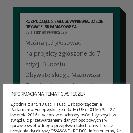
ROZPOCZĘŁO SIĘ GŁOSOWANIE W BUDŻECIE
OBYWATELSKIM MAZOWSZA!
03 sierpnia&8b44p;2026
Można już głosować
na projekty zgłoszone do 7.
edycji Budżetu
Obywatelskiego Mazowsza.
To mieszkańcy zdecydują,
INFORMACJA NA TEMAT CIASTECZEK
które pomysły dostaną
Zgodnie z art. 13 ust. 1 i ust. 2 rozporządzenia
dofinansowanie z budżetu
Parlamentu Europejskiego i Rady (UE) 2016/679 z 27
kwietnia 2016 r. w sprawie ochrony osób fizycznych w
samorządu województwa
związku z przetwarzaniem danych osobowych i w
sprawie swobodnego przepływu takich danych oraz
mazowieckiego. Do rozdania
uchylenia dyrektywy 95/46/WE (RODO), informujemy, że