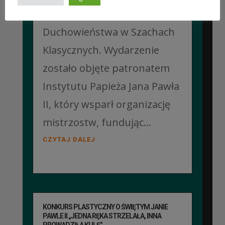
Mistrzostwa Polski
Duchowieństwa w Szachach
Klasycznych. Wydarzenie
zostało objęte patronatem
Instytutu Papieża Jana Pawła
II, który wsparł organizację
mistrzostw, fundując...
CZYTAJ DALEJ
KONKURS PLASTYCZNY O ŚWIĘTYM JANIE
PAWLE II „JEDNA RĘKA STRZELAŁA, INNA
PROWADZIŁA KULĘ”