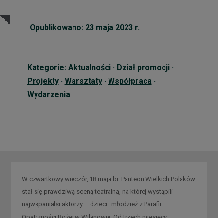
Opublikowano: 23 maja 2023 r.
Kategorie:
Aktualności
·
Dział promocji
·
Projekty
·
Warsztaty
·
Współpraca
·
Wydarzenia
W czwartkowy wieczór, 18 maja br. Panteon Wielkich Polaków
stał się prawdziwą sceną teatralną, na której wystąpili
najwspanialsi aktorzy – dzieci i młodzież z Parafii
Opatrzności Bożej w Wilanowie. Od trzech miesięcy