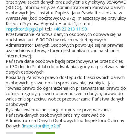
przepływu takich danych oraz uchylenia dyrektywy 95/46/WE
(RODO), informujemy, że Administratorem Państwa danych
osobowych jest Instytut Papieża Jana Pawła II z siedzibą w
Warszawie (kod pocztowy: 02-972), mieszczący się przy ulicy
Księdza Prymasa Augusta Hlonda 1; e-mail:
inspektor@ipjp2.pl
; tel.:
+48 22 213 11 90
.
Przetwarzanie Państwa danych osobowych odbywa się na
podstawie art. 6 RODO i w celach marketingowych
Administrator Danych Osobowych powołuje się na prawnie
uzasadniony interes, którym jest analiza ruchu na stronie
internetowej.
Państwa dane osobowe będą przechowywane przez okres
od 30 dni do 5 lat lub do odwołania zgody na przetwarzanie
danych osobowych.
Posiadają Państwo prawo dostępu do treści swoich danych
osobowych, prawo do ich sprostowania, usunięcia, jak
również prawo do ograniczenia ich przetwarzania; prawo do
cofnięcia zgody, prawo do przenoszenia danych, prawo do
wniesienia sprzeciwu wobec przetwarzania Państwa danych
osobowych.
Pytania i ewentualne skargi dotyczące przetwarzania
Państwa danych osobowych prosimy kierować do
Administratora Danych Osobowych lub Inspektora Ochrony
Danych (
inspektor@ipjp2.pl
).