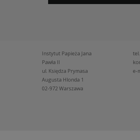
Instytut Papieża Jana
tel
Pawła II
ko
ul. Księdza Prymasa
e-m
Augusta Hlonda 1
02-972 Warszawa