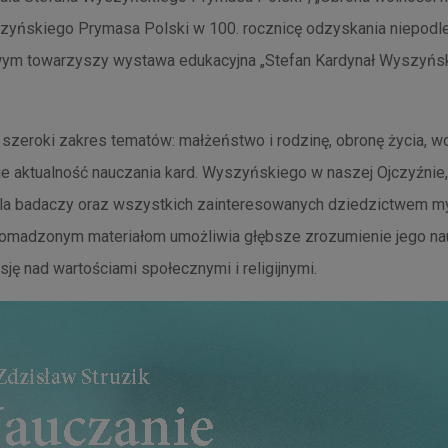
zyńskiego Prymasa Polski w 100. rocznicę odzyskania niepodle
m towarzyszy wystawa edukacyjna „Stefan Kardynał Wyszyńsk
 szeroki zakres tematów: małżeństwo i rodzinę, obronę życia, wol
je aktualność nauczania kard. Wyszyńskiego w naszej Ojczyźnie
dla badaczy oraz wszystkich zainteresowanych dziedzictwem m
gromadzonym materiałom umożliwia głębsze zrozumienie jego n
ję nad wartościami społecznymi i religijnymi.