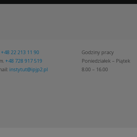
.
+48 22 213 11 90
Godziny pracy
m.
+48 728 917 519
Poniedziałek – Piątek
ail:
instytut@ipjp2.pl
8.00 – 16.00