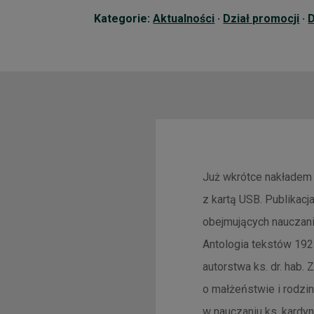
Kategorie:
Aktualności
·
Dział promocji
·
D
Już wkrótce nakładem 
z kartą USB. Publikacj
obejmujących nauczani
Antologia tekstów 192
autorstwa ks. dr. hab.
o małżeństwie i rodzin
w nauczaniu ks. kardy