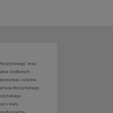
a Wyszyńskiego” wraz
riałów źródłowych
żeństwie i rodzinie.
 Prymasa Wyszyńskiego
Wyszyńskiego
ści i wiary
narodu księdza