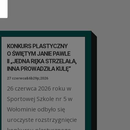
KONKURS PLASTYCZNY
O ŚWIĘTYM JANIE PAWLE
II „JEDNA RĘKA STRZELAŁA,
INNA PROWADZIŁA KULĘ”
27 czerwca&6b29p;2026
26 czerwca 2026 roku w
Sportowej Szkole nr 5 w
Wołominie odbyło się
uroczyste rozstrzygnięcie