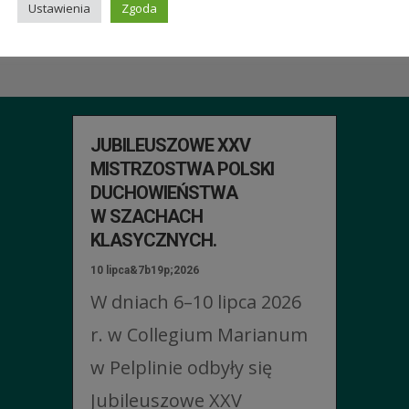
Ustawienia
Zgoda
ŚCI
JUBILEUSZOWE XXV
MISTRZOSTWA POLSKI
DUCHOWIEŃSTWA
W SZACHACH
KLASYCZNYCH.
10 lipca&7b19p;2026
W dniach 6–10 lipca 2026
r. w Collegium Marianum
w Pelplinie odbyły się
Jubileuszowe XXV