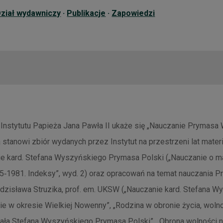
ział wydawniczy
·
Publikacje
·
Zapowiedzi
Instytutu Papieża Jana Pawła II ukaże się „Nauczanie Prymas
a stanowi zbiór wydanych przez Instytut na przestrzeni lat mate
e kard. Stefana Wyszyńskiego Prymasa Polski („Nauczanie o mał
5‑1981. Indeksy”, wyd. 2) oraz opracowań na temat nauczania
 Zdzisława Struzika, prof. em. UKSW („Nauczanie kard. Stefana 
ie w okresie Wielkiej Nowenny”, „Rodzina w obronie życia, wolno
nała Stefana Wyszyńskiego Prymasa Polski”, „Obrona wolności 