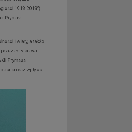
głości 1918‑2018”).
i. Prymas,
ności i wiary, a także
, przez co stanowi
yśli Prymasa
auczania oraz wpływu