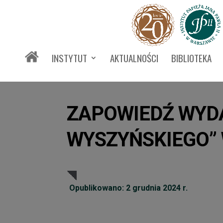
INSTYTUT
AKTUALNOŚCI
BIBLIOTEKA
ZAPOWIEDŹ WYD
WYSZYŃSKIEGO” 
Opublikowano: 2 grudnia 2024 r.