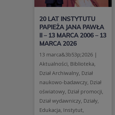
20 LAT INSTYTUTU
PAPIEŻA JANA PAWŁA
II – 13 MARCA 2006 – 13
MARCA 2026
13 marca&3b53p;2026
|
Aktualności
,
Biblioteka
,
Dział Archiwalny
,
Dział
naukowo-badawczy
,
Dział
oświatowy
,
Dział promocji
,
Dział wydawniczy
,
Działy
,
Edukacja
,
Instytut
,