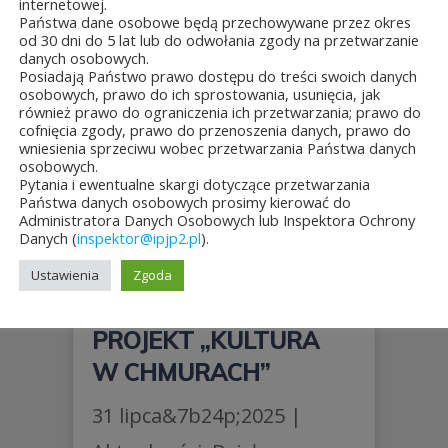
internetowej.
Państwa dane osobowe będą przechowywane przez okres
od 30 dni do 5 lat lub do odwołania zgody na przetwarzanie
danych osobowych.
Posiadają Państwo prawo dostępu do treści swoich danych
osobowych, prawo do ich sprostowania, usunięcia, jak
również prawo do ograniczenia ich przetwarzania; prawo do
cofnięcia zgody, prawo do przenoszenia danych, prawo do
wniesienia sprzeciwu wobec przetwarzania Państwa danych
osobowych.
Pytania i ewentualne skargi dotyczące przetwarzania
Państwa danych osobowych prosimy kierować do
Administratora Danych Osobowych lub Inspektora Ochrony
Danych (
inspektor@ipjp2.pl
).
Ustawienia
Zgoda
PROJEKT „KULTURA
W CHMURACH”
31 lipca&7b24p;2025
|