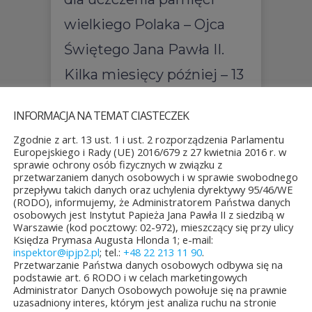
wielkiego Polaka – Ojca
Świętego Jana Pawła II.
Kilka miesięcy później – 13
marca 2006 roku na mocy
INFORMACJA NA TEMAT CIASTECZEK
umowy zawartej między
Zgodnie z art. 13 ust. 1 i ust. 2 rozporządzenia Parlamentu
Archidiecezją Warszawską
Europejskiego i Rady (UE) 2016/679 z 27 kwietnia 2016 r. w
sprawie ochrony osób fizycznych w związku z
a Samorządem
przetwarzaniem danych osobowych i w sprawie swobodnego
przepływu takich danych oraz uchylenia dyrektywy 95/46/WE
Województwa
(RODO), informujemy, że Administratorem Państwa danych
osobowych jest Instytut Papieża Jana Pawła II z siedzibą w
Mazowieckiego został
Warszawie (kod pocztowy: 02-972), mieszczący się przy ulicy
Księdza Prymasa Augusta Hlonda 1; e-mail:
powołany do życia Instytut
inspektor@ipjp2.pl
; tel.:
+48 22 213 11 90
.
Przetwarzanie Państwa danych osobowych odbywa się na
Papieża Jana Pawła II.
podstawie art. 6 RODO i w celach marketingowych
Administrator Danych Osobowych powołuje się na prawnie
czytaj dalej
uzasadniony interes, którym jest analiza ruchu na stronie