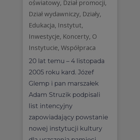
oświatowy
,
Dział promocji
,
Dział wydawniczy
,
Działy
,
Edukacja
,
Instytut
,
Inwestycje
,
Koncerty
,
O
Instytucie
,
Współpraca
20 lat temu – 4 listopada
2005 roku kard. Józef
Glemp i pan marszałek
Adam Struzik podpisali
list intencyjny
zapowiadający powstanie
nowej instytucji kultury
dla uczczenia pamięci