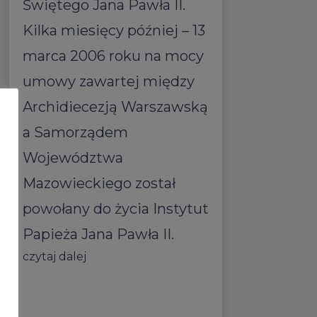
Świętego Jana Pawła II.
Kilka miesięcy później – 13
marca 2006 roku na mocy
umowy zawartej między
Archidiecezją Warszawską
a Samorządem
Województwa
Mazowieckiego został
powołany do życia Instytut
Papieża Jana Pawła II.
czytaj dalej