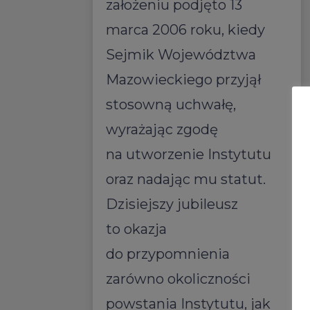
założeniu podjęto 13
marca 2006 roku, kiedy
Sejmik Województwa
Mazowieckiego przyjął
stosowną uchwałę,
wyrażając zgodę
na utworzenie Instytutu
oraz nadając mu statut.
Dzisiejszy jubileusz
to okazja
do przypomnienia
zarówno okoliczności
powstania Instytutu, jak