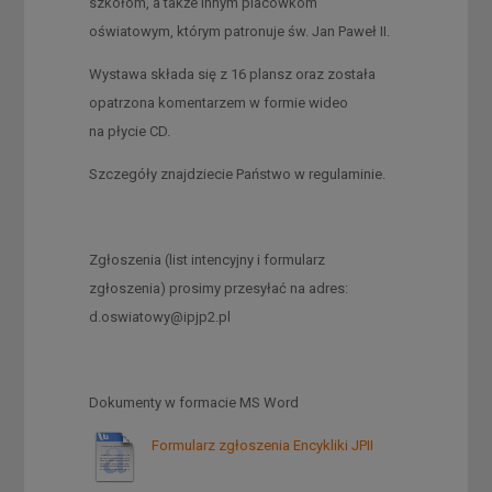
szkołom, a także innym placówkom
oświatowym, którym patronuje św. Jan Paweł II.
Wystawa składa się z 16 plansz oraz została
opatrzona komentarzem w formie wideo
na płycie CD.
Szczegóły znajdziecie Państwo w regulaminie.
Zgłoszenia (list intencyjny i formularz
zgłoszenia) prosimy przesyłać na adres:
d.oswiatowy@ipjp2.pl
Dokumenty w formacie MS Word
Formularz zgłoszenia Encykliki JPII