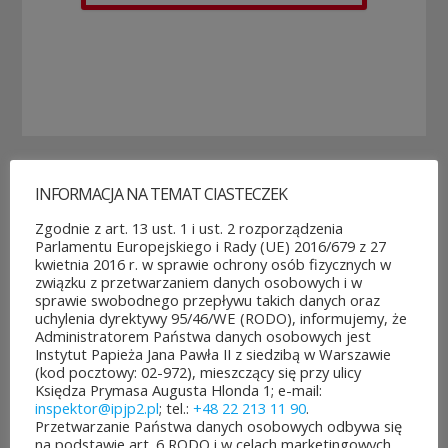
INFORMACJA NA TEMAT CIASTECZEK
POZOSTAŁE AKTUALNOŚCI
Zgodnie z art. 13 ust. 1 i ust. 2 rozporządzenia
Parlamentu Europejskiego i Rady (UE) 2016/679 z 27
kwietnia 2016 r. w sprawie ochrony osób fizycznych w
związku z przetwarzaniem danych osobowych i w
sprawie swobodnego przepływu takich danych oraz
uchylenia dyrektywy 95/46/WE (RODO), informujemy, że
ROZPOCZĘŁO SIĘ GŁOSOWANIE W BUDŻECIE
Administratorem Państwa danych osobowych jest
OBYWATELSKIM MAZOWSZA!
Instytut Papieża Jana Pawła II z siedzibą w Warszawie
(kod pocztowy: 02-972), mieszczący się przy ulicy
03 sierpnia&8b44p;2026
Księdza Prymasa Augusta Hlonda 1; e-mail:
Można już głosować
inspektor@ipjp2.pl
; tel.:
+48 22 213 11 90
.
Przetwarzanie Państwa danych osobowych odbywa się
na projekty zgłoszone do 7.
na podstawie art. 6 RODO i w celach marketingowych