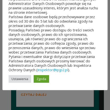
Administrator Danych Osobowych powołuje się na
edycji Budżetu
prawnie uzasadniony interes, którym jest analiza ruchu
na stronie internetowej.
Obywatelskiego Mazowsza.
Państwa dane osobowe będą przechowywane przez
okres od 30 dni do 5 lat lub do odwołania zgody na
To mieszkańcy zdecydują,
przetwarzanie danych osobowych.
Posiadają Państwo prawo dostępu do treści swoich
które pomysły dostaną
danych osobowych, prawo do ich sprostowania,
usunięcia, jak również prawo do ograniczenia ich
dofinansowanie z budżetu
przetwarzania; prawo do cofnięcia zgody, prawo do
przenoszenia danych, prawo do wniesienia sprzeciwu
samorządu województwa
wobec przetwarzania Państwa danych osobowych.
Pytania i ewentualne skargi dotyczące przetwarzania
mazowieckiego. Do rozdania
Państwa danych osobowych prosimy kierować do
Administratora Danych Osobowych lub Inspektora
jest aż 30 mln zł! Mieszkańcy
Ochrony Danych (
inspektor@ipjp2.pl
).
województwa mazowieckiego
Ustawienia
Zgoda
po...
CZYTAJ DALEJ