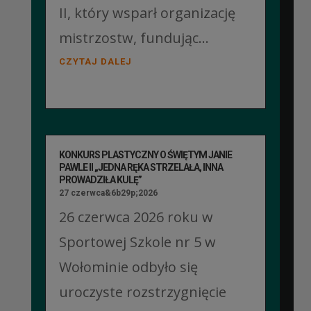
II, który wsparł organizację
mistrzostw, fundując...
CZYTAJ DALEJ
KONKURS PLASTYCZNY O ŚWIĘTYM JANIE
PAWLE II „JEDNA RĘKA STRZELAŁA, INNA
PROWADZIŁA KULĘ”
27 czerwca&6b29p;2026
26 czerwca 2026 roku w
Sportowej Szkole nr 5 w
Wołominie odbyło się
uroczyste rozstrzygnięcie