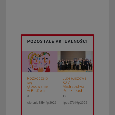
POZOSTAŁE AKTUALNOŚCI
Rozpoczęło
Jubileuszowe
się
XXV
głosowanie
Mistrzostwa
w Budżeci...
Polski Duch...
3
10
sierpnia&8b44p;2026
lipca&7b19p;2026