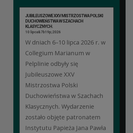
JUBILEUSZOWE XXV MISTRZOSTWA POLSKI
DUCHOWIEŃSTWA W SZACHACH
KLASYCZNYCH.
10 lipca&7b19p;2026
W dniach 6–10 lipca 2026 r. w
Collegium Marianum w
Pelplinie odbyły się
Jubileuszowe XXV
Mistrzostwa Polski
Duchowieństwa w Szachach
Klasycznych. Wydarzenie
zostało objęte patronatem
Instytutu Papieża Jana Pawła