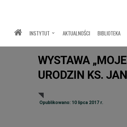
INSTYTUT
AKTUALNOŚCI
BIBLIOTEKA
WYSTAWA „MOJE 
URODZIN KS. JAN
Opublikowano: 10 lipca 2017 r.