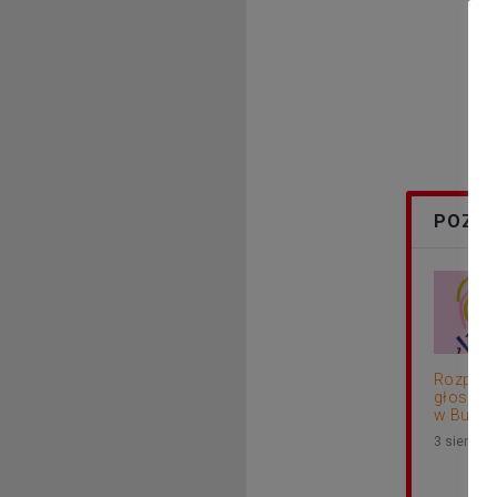
POZOS
Rozpocz
głosowa
w Budżec
3 sierpni