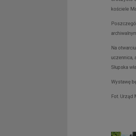
kościele Ma
Poszczególn
archiwalny
Na otwarciu
uczennica, 
Słupska wł
Wystawę będ
Fot. Urząd 