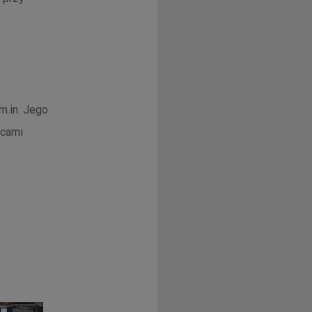
m.in. Jego
ńcami