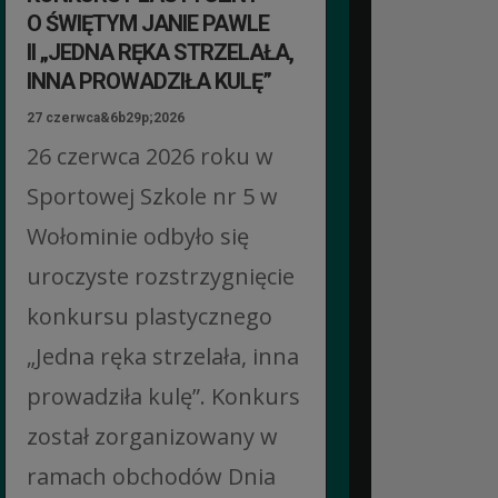
O ŚWIĘTYM JANIE PAWLE
II „JEDNA RĘKA STRZELAŁA,
INNA PROWADZIŁA KULĘ”
27 czerwca&6b29p;2026
26 czerwca 2026 roku w
Sportowej Szkole nr 5 w
Wołominie odbyło się
uroczyste rozstrzygnięcie
konkursu plastycznego
„Jedna ręka strzelała, inna
prowadziła kulę”. Konkurs
został zorganizowany w
ramach obchodów Dnia