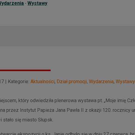
Wydarzenia
·
Wystawy
17 | Kategorie:
Aktualności
,
Dział promocji
,
Wydarzenia
,
Wystawy
ejscem, który odwiedziła plenerowa wystawa pt. „Moje imię Cz
a przez Instytut Papieża Jana Pawła II z okazji 120. rocznicy u
i stało się miasto Słupsk.
twarcie ekspozycji o ks. Janie odbyło się w dniu 27 czerwca br.