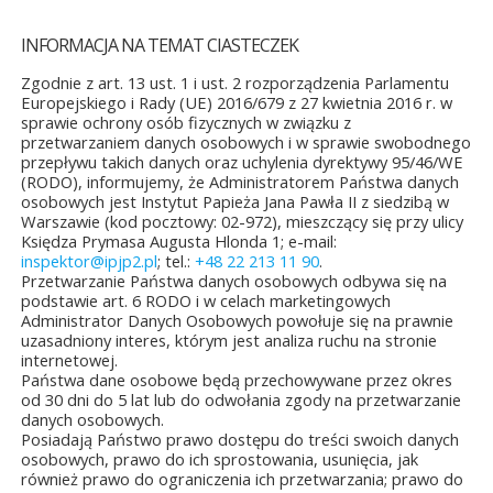
INFORMACJA NA TEMAT CIASTECZEK
Zgodnie z art. 13 ust. 1 i ust. 2 rozporządzenia Parlamentu
Europejskiego i Rady (UE) 2016/679 z 27 kwietnia 2016 r. w
sprawie ochrony osób fizycznych w związku z
przetwarzaniem danych osobowych i w sprawie swobodnego
przepływu takich danych oraz uchylenia dyrektywy 95/46/WE
(RODO), informujemy, że Administratorem Państwa danych
osobowych jest Instytut Papieża Jana Pawła II z siedzibą w
TAŁE AKTUALNOŚCI
Warszawie (kod pocztowy: 02-972), mieszczący się przy ulicy
Księdza Prymasa Augusta Hlonda 1; e-mail:
inspektor@ipjp2.pl
; tel.:
+48 22 213 11 90
.
Przetwarzanie Państwa danych osobowych odbywa się na
podstawie art. 6 RODO i w celach marketingowych
Administrator Danych Osobowych powołuje się na prawnie
uzasadniony interes, którym jest analiza ruchu na stronie
internetowej.
ęło się
Jubileuszowe XXV
Konkurs
Nowość
Państwa dane osobowe będą przechowywane przez okres
nie
Mistrzostwa
plastyczny
wydawnicz
od 30 dni do 5 lat lub do odwołania zgody na przetwarzanie
i...
Polski Duch...
o Świętym Janie ...
pielgrzym
danych osobowych.
papież...
Posiadają Państwo prawo dostępu do treści swoich danych
a&8b44p;2026
10 lipca&7b19p;2026
27
osobowych, prawo do ich sprostowania, usunięcia, jak
26
czerwca&6b29p;2026
również prawo do ograniczenia ich przetwarzania; prawo do
czerwca&6b