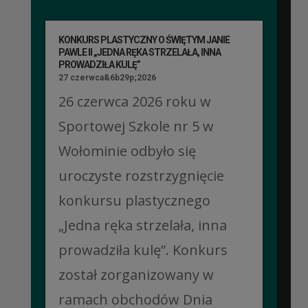
KONKURS PLASTYCZNY O ŚWIĘTYM JANIE
PAWLE II „JEDNA RĘKA STRZELAŁA, INNA
PROWADZIŁA KULĘ”
27 czerwca&6b29p;2026
26 czerwca 2026 roku w
Sportowej Szkole nr 5 w
Wołominie odbyło się
uroczyste rozstrzygnięcie
konkursu plastycznego
„Jedna ręka strzelała, inna
prowadziła kulę”. Konkurs
został zorganizowany w
ramach obchodów Dnia