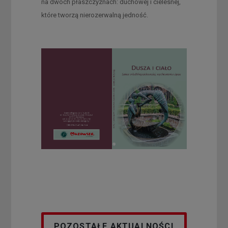
na dwóch płaszczyznach: duchowej i cielesnej,
które tworzą nierozerwalną jedność.
POZOSTAŁE AKTUALNOŚCI