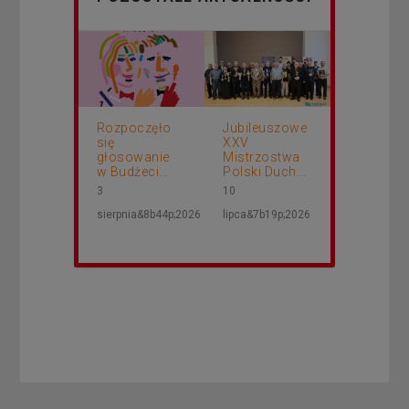
Rozpoczęło
Jubileuszowe
się
XXV
głosowanie
Mistrzostwa
w Budżeci...
Polski Duch...
3
10
sierpnia&8b44p;2026
lipca&7b19p;2026