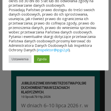
dofinansowanie z budżetu
okres od 30 dni do 5 lat lub do odwołania zgody na
przetwarzanie danych osobowych.
samorządu województwa
Posiadają Państwo prawo dostępu do treści swoich
danych osobowych, prawo do ich sprostowania,
mazowieckiego. Do rozdania
usunięcia, jak również prawo do ograniczenia ich
przetwarzania; prawo do cofnięcia zgody, prawo do
jest aż 30 mln zł! Mieszkańcy
przenoszenia danych, prawo do wniesienia sprzeciwu
wobec przetwarzania Państwa danych osobowych.
województwa mazowieckiego
Pytania i ewentualne skargi dotyczące przetwarzania
Państwa danych osobowych prosimy kierować do
po...
Administratora Danych Osobowych lub Inspektora
Ochrony Danych (
inspektor@ipjp2.pl
).
CZYTAJ DALEJ
Ustawienia
Zgoda
JUBILEUSZOWE XXV MISTRZOSTWA POLSKI
DUCHOWIEŃSTWA W SZACHACH
KLASYCZNYCH.
10 lipca&7b19p;2026
W dniach 6–10 lipca 2026 r. w