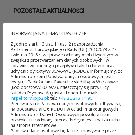
POZOSTAŁE AKTUALNOŚCI
INFORMACJA NA TEMAT CIASTECZEK
Zgodnie z art. 13 ust. 1 i ust. 2 rozporządzenia
Parlamentu Europejskiego i Rady (UE) 2016/679 z 27
ROZPOCZĘŁO SIĘ GŁOSOWANIE W BUDŻECIE
kwietnia 2016 r. w sprawie ochrony osób fizycznych w
OBYWATELSKIM MAZOWSZA!
związku z przetwarzaniem danych osobowych i w
03 sierpnia&8b44p;2026
sprawie swobodnego przepływu takich danych oraz
Można już głosować
uchylenia dyrektywy 95/46/WE (RODO), informujemy, że
Administratorem Państwa danych osobowych jest
na projekty zgłoszone do 7.
Instytut Papieża Jana Pawła II z siedzibą w Warszawie
(kod pocztowy: 02-972), mieszczący się przy ulicy
edycji Budżetu
Księdza Prymasa Augusta Hlonda 1; e-mail:
inspektor@ipjp2.pl
; tel.:
+48 22 213 11 90
.
Obywatelskiego Mazowsza.
Przetwarzanie Państwa danych osobowych odbywa się
na podstawie art. 6 RODO i w celach marketingowych
To mieszkańcy zdecydują,
Administrator Danych Osobowych powołuje się na
prawnie uzasadniony interes, którym jest analiza ruchu
które pomysły dostaną
na stronie internetowej.
Państwa dane osobowe będą przechowywane przez