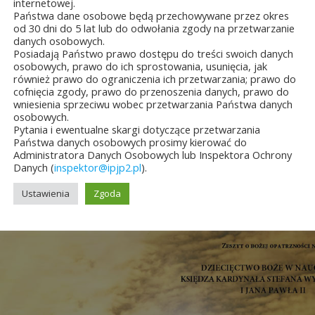
internetowej.
Państwa dane osobowe będą przechowywane przez okres
ięctwo Boże szczególne dla Polaków z racji
od 30 dni do 5 lat lub do odwołania zgody na przetwarzanie
danych osobowych.
 2000 chrześcijaństwa 42
Posiadają Państwo prawo dostępu do treści swoich danych
nica odkupienia 43
osobowych, prawo do ich sprostowania, usunięcia, jak
również prawo do ograniczenia ich przetwarzania; prawo do
iek odkupiony i jego sytuacja w świecie współczesnym 44
cofnięcia zgody, prawo do przenoszenia danych, prawo do
wniesienia sprzeciwu wobec przetwarzania Państwa danych
wanie 45
osobowych.
Pytania i ewentualne skargi dotyczące przetwarzania
fia 46
Państwa danych osobowych prosimy kierować do
 do Opatrzności Bożej 48
Administratora Danych Osobowych lub Inspektora Ochrony
Danych (
inspektor@ipjp2.pl
).
Ustawienia
Zgoda