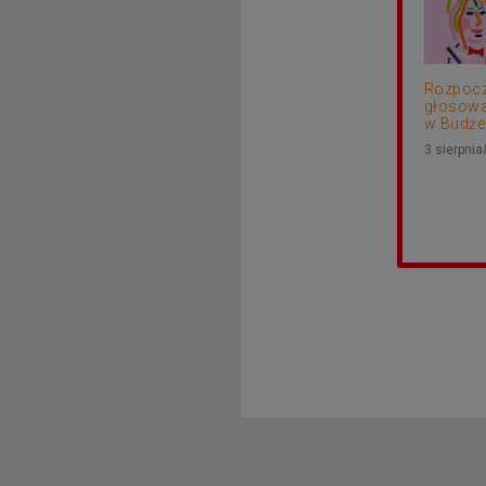
Rozpocz
głosowa
w Budżec
3 sierpni