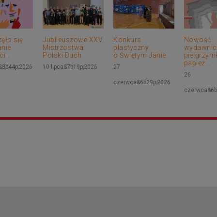
ęło się
Jubileuszowe XXV
Konkurs
Nowość
nie
Mistrzostwa
plastyczny
wydawnicz
i...
Polski Duch...
o Świętym Janie ...
pielgrzym
papież...
a&8b44p;2026
10 lipca&7b19p;2026
27
26
czerwca&6b29p;2026
czerwca&6b