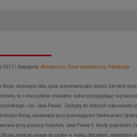
a 2017 | Kategorie:
Aktualności
,
Dział wydawniczy
,
Publikacje
 Boże, dziecięce lata, czas wzrastania jako dzieci, kim jest dzi
stwie, te i inne pytania stawiamy sobie przyglądając się naucza
zyńskiego i św. Jana Pawła . Zachętą do dobrych odpowiedzi je
trzności Bożej, wydawany przy powstającym Sanktuarium Opatr
anowie przy pomocy Instytutu Jana Pawła II. Kiedy poprzedni Z
 Bożej zwracał uwagę na osoby w wieku dojrzałym, staraliśmy s