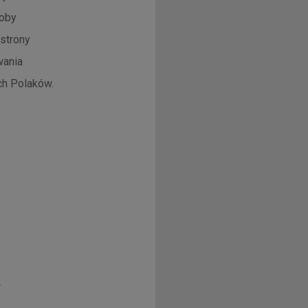
soby
strony
wania
ch Polaków.
2