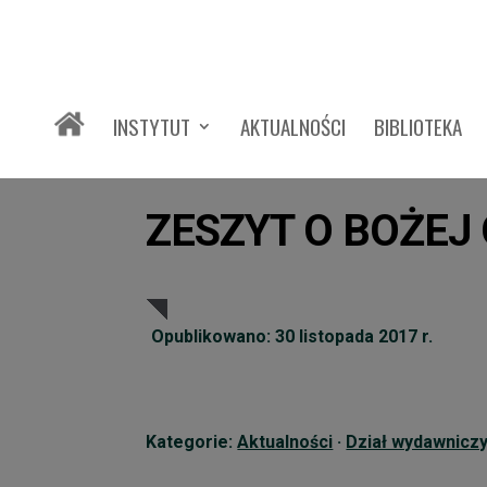
INSTYTUT
AKTUALNOŚCI
BIBLIOTEKA
ZESZYT O BOŻEJ
Opublikowano: 30 listopada 2017 r.
Kategorie:
Aktualności
·
Dział wydawnicz