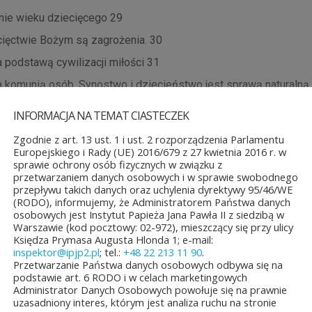
nie wieku dziecięcego 29
cięctwie Bożym są zagrożenia. 30
a podstawą cywilizacji miłości 31
a komunią osób. Synostwo i dziecieństwo jest sprawą naturalną
stwo i rodzina chrześcijańska budują Kościół 33
INFORMACJA NA TEMAT CIASTECZEK
iem synostwa jest polityczna i społeczna wolność.
Zgodnie z art. 13 ust. 1 i ust. 2 rozporządzenia Parlamentu
Europejskiego i Rady (UE) 2016/679 z 27 kwietnia 2016 r. w
ywania Imienia Pańskiego 34
sprawie ochrony osób fizycznych w związku z
ek – dziecko jest zrodzony przez Boga 35
przetwarzaniem danych osobowych i w sprawie swobodnego
przepływu takich danych oraz uchylenia dyrektywy 95/46/WE
m życia jest Miłość Boga 37
(RODO), informujemy, że Administratorem Państwa danych
osobowych jest Instytut Papieża Jana Pawła II z siedzibą w
stwo Boże 38
Warszawie (kod pocztowy: 02-972), mieszczący się przy ulicy
Księdza Prymasa Augusta Hlonda 1; e-mail:
ię staje dzieckiem Bożym? 38
inspektor@ipjp2.pl
; tel.:
+48 22 213 11 90
.
stwo Boże połączone z macierzyństwem Maryi w Polsce 39
Przetwarzanie Państwa danych osobowych odbywa się na
podstawie art. 6 RODO i w celach marketingowych
two Boże poprzez dialog z Bogiem i Maryją 40
Administrator Danych Osobowych powołuje się na prawnie
uzasadniony interes, którym jest analiza ruchu na stronie
est jest zapoczątkowaniem synostwa duchowego 41