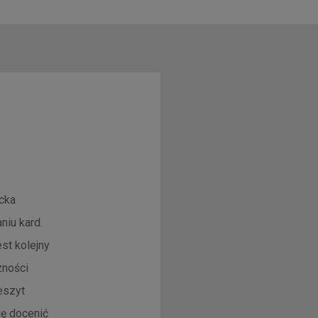
ecka
niu kard.
st kolejny
zności
eszyt
ię docenić