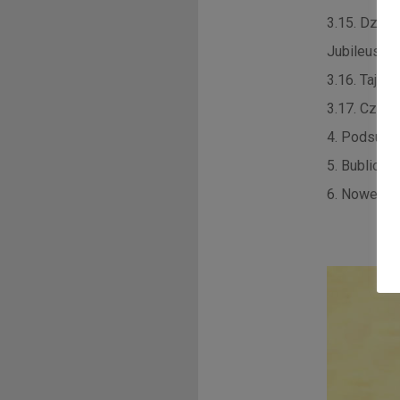
3.15. Dziec
Jubileuszu
3.16. Tajem
3.17. Człow
4. Podsumo
5. Bubliogra
6. Nowenna