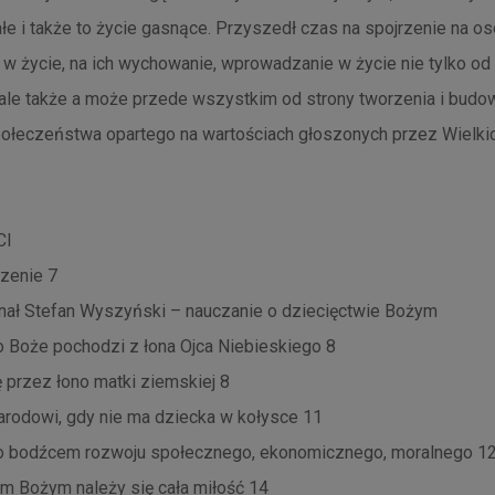
ałe i także to życie gasnące. Przyszedł czas na spojrzenie na o
 życie, na ich wychowanie, wprowadzanie w życie nie tylko od 
 ale także a może przede wszystkim od strony tworzenia i budo
połeczeństwa opartego na wartościach głoszonych przez Wielki
CI
zenie 7
ynał Stefan Wyszyński – nauczanie o dziecięctwie Bożym
o Boże pochodzi z łona Ojca Niebieskiego 8
ę przez łono matki ziemskiej 8
narodowi, gdy nie ma dziecka w kołysce 11
ko bodźcem rozwoju społecznego, ekonomicznego, moralnego 1
om Bożym należy się cała miłość 14