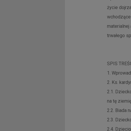
życie dojrz
wchodzące w
materialnej
trwałego s
SPIS TREŚ
1. Wprowad
2. Ks. kard
2.1. Dzieck
na tę ziemi
2.2. Biada 
2.3. Dziec
2.4. Dzieci