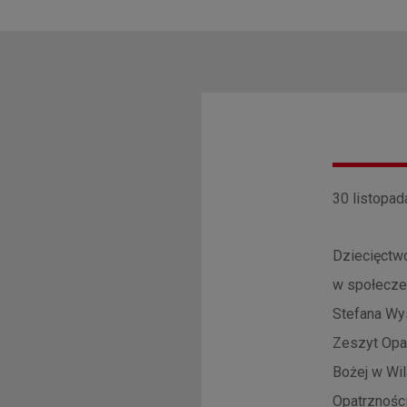
30 listopad
Dziecięctwo
w społeczeń
Stefana Wys
Zeszyt Opa
Bożej w Wil
Opatrzności