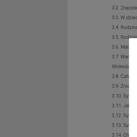
3.2. Znacze
3.3. W dzie
3.4. Rodzin
3.5. Rodzin
3.6. Małżeń
3.7. Warunk
Wolność wz
3.8. Człowi
3.9. Źródłe
3.10. Syno
3.11. Jak s
3.12. Syno
3.13. Synos
3.14. Chrz