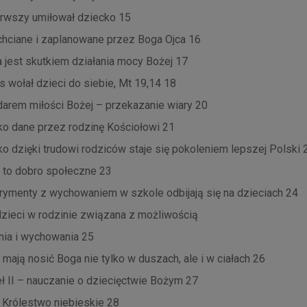
erwszy umiłował dziecko 15
 chciane i zaplanowane przez Boga Ojca 16
a jest skutkiem działania mocy Bożej 17
us wołał dzieci do siebie, Mt 19,14 18
 darem miłości Bożej – przekazanie wiary 20
ko dane przez rodzinę Kościołowi 21
ko dzięki trudowi rodziców staje się pokoleniem lepszej Polski 
i to dobro społeczne 23
rymenty z wychowaniem w szkole odbijają się na dzieciach 24
 dzieci w rodzinie związana z możliwością
nia i wychowania 25
i mają nosić Boga nie tylko w duszach, ale i w ciałach 26
ł II – nauczanie o dziecięctwie Bożym 27
 i Królestwo niebieskie 28