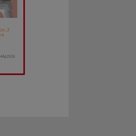
a „II
ka
44p;2026