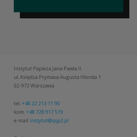
Instytut Papieża Jana Pawła II
ul. Księdza Prymasa Augusta Hlonda 1
02-972 Warszawa
tel.
+48 22 213 11 90
kom.
+48 728 917 519
e-mail:
instytut@ipjp2.pl