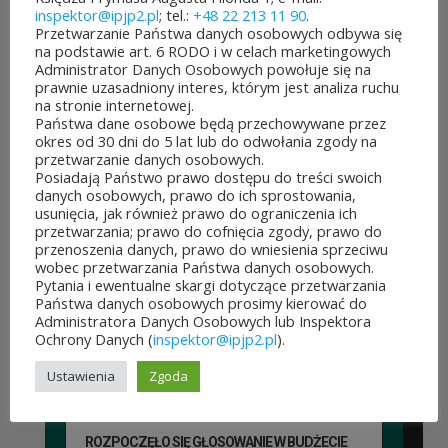
inspektor@ipjp2.pl
; tel.:
+48 22 213 11 90
.
w Budżeci...
Polski Duch...
Przetwarzanie Państwa danych osobowych odbywa się
3
10
na podstawie art. 6 RODO i w celach marketingowych
sierpnia&8b44p;2026
lipca&7b19p;2026
Administrator Danych Osobowych powołuje się na
prawnie uzasadniony interes, którym jest analiza ruchu
na stronie internetowej.
Państwa dane osobowe będą przechowywane przez
okres od 30 dni do 5 lat lub do odwołania zgody na
przetwarzanie danych osobowych.
Posiadają Państwo prawo dostępu do treści swoich
danych osobowych, prawo do ich sprostowania,
usunięcia, jak również prawo do ograniczenia ich
przetwarzania; prawo do cofnięcia zgody, prawo do
przenoszenia danych, prawo do wniesienia sprzeciwu
wobec przetwarzania Państwa danych osobowych.
Pytania i ewentualne skargi dotyczące przetwarzania
Państwa danych osobowych prosimy kierować do
POZOSTAŁE AKTUALNOŚCI
Administratora Danych Osobowych lub Inspektora
Ochrony Danych (
inspektor@ipjp2.pl
).
Ustawienia
Zgoda
ROZPOCZĘŁO SIĘ GŁOSOWANIE W BUDŻECIE