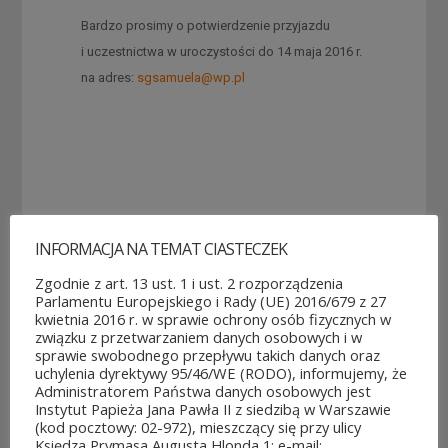
Bardzo prosimy o potwierdzenie przyjazdu
i uczestnictwa w uroczystości do 14 maja 2016 r.
na adres:
sgsamuela@wp.pl
INFORMACJA NA TEMAT CIASTECZEK
POZOSTAŁE AKTUALNOŚCI
Zgodnie z art. 13 ust. 1 i ust. 2 rozporządzenia
Parlamentu Europejskiego i Rady (UE) 2016/679 z 27
kwietnia 2016 r. w sprawie ochrony osób fizycznych w
związku z przetwarzaniem danych osobowych i w
sprawie swobodnego przepływu takich danych oraz
uchylenia dyrektywy 95/46/WE (RODO), informujemy, że
Administratorem Państwa danych osobowych jest
Instytut Papieża Jana Pawła II z siedzibą w Warszawie
Rozpoczęło
Jubileuszowe
(kod pocztowy: 02-972), mieszczący się przy ulicy
się
XXV
Księdza Prymasa Augusta Hlonda 1; e-mail:
głosowanie
Mistrzostwa