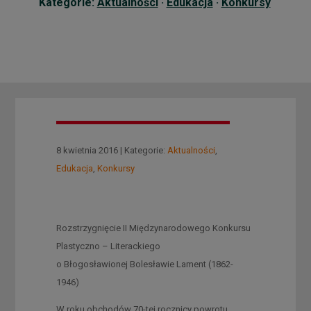
Kategorie:
Aktualności
·
Edukacja
·
Konkursy
8 kwietnia 2016 | Kategorie:
Aktualności
,
Edukacja
,
Konkursy
Rozstrzygnięcie II Międzynarodowego Konkursu
Plastyczno – Literackiego
o Błogosławionej Bolesławie Lament (1862-
1946)
W roku obchodów 70-tej rocznicy powrotu