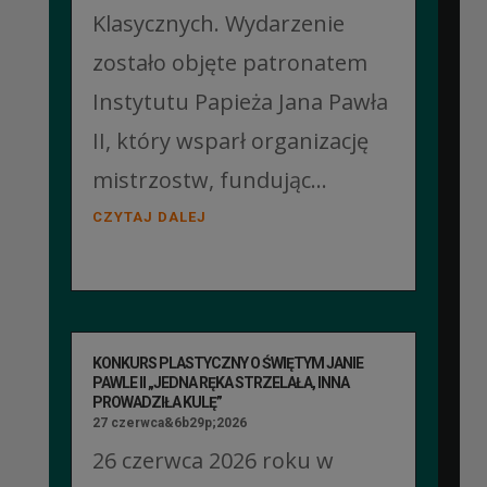
Klasycznych. Wydarzenie
zostało objęte patronatem
Instytutu Papieża Jana Pawła
II, który wsparł organizację
mistrzostw, fundując...
CZYTAJ DALEJ
KONKURS PLASTYCZNY O ŚWIĘTYM JANIE
PAWLE II „JEDNA RĘKA STRZELAŁA, INNA
PROWADZIŁA KULĘ”
27 czerwca&6b29p;2026
26 czerwca 2026 roku w