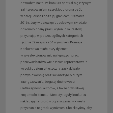
dowodem na to, że konkurs spotkał się z żywym
zainteresowaniem szerokiego grona osób
w całej Polsce i poza jej granicami.19 marca
2016 r. Jury w dziewięcioosobowym składzie
dokonało oceny prac i wyłoniło laureatów,
przyznając w poszczególnych kategoriach
łącznie 32 miejsca i 54 wyróżnień. Komisja
Konkursowa miała duży dylemat
w wyselekcjonowaniu najlepszych prac,
ponieważ bardzo wiele z nich reprezentowało
wysoki poziom artystyczny, zaskakiwało
pomysłowością oraz świadczyło o dużym
zaangażowaniu, bogatej duchowości
i refleksyjności autorów, a także o wnikliwej
znajomości tematu. Niestety reguły konkursu
nakładają na jurorów ograniczenia w kwestii
przyznania nagród i wyróżnień. Chcielibyśmy, aby