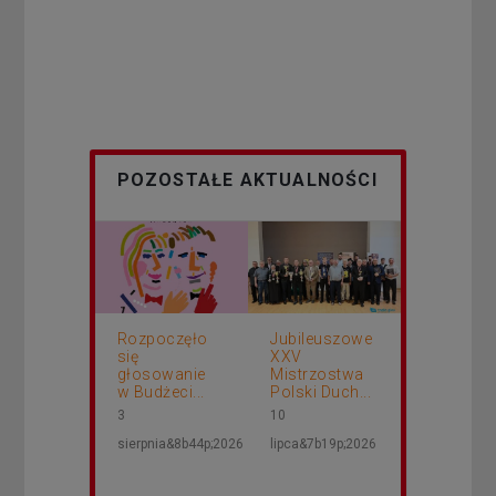
POZOSTAŁE AKTUALNOŚCI
Rozpoczęło
Jubileuszowe
się
XXV
głosowanie
Mistrzostwa
w Budżeci...
Polski Duch...
3
10
sierpnia&8b44p;2026
lipca&7b19p;2026