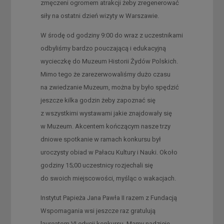
zmęczeni ogromem atrakcji żeby zregenerować
siły na ostatni dzień wizyty w Warszawie.
W środę od godziny 9:00 do wraz z uczestnikami
odbyliśmy bardzo pouczającą i edukacyjną
wycieczkę do Muzeum Historii Żydów Polskich.
Mimo tego że zarezerwowaliśmy dużo czasu
na zwiedzanie Muzeum, można by było spędzić
jeszcze kilka godzin żeby zapoznać się
z wszystkimi wystawami jakie znajdowały się
w Muzeum. Akcentem kończącym nasze trzy
dniowe spotkanie w ramach konkursu był
uroczysty obiad w Pałacu Kultury i Nauki. Około
godziny 15;00 uczestnicy rozjechali się
do swoich miejscowości, myśląc o wakacjach.
Instytut Papieża Jana Pawła II razem z Fundacją
Wspomagania wsi jeszcze raz gratulują
laureatom VI edycji konkursu. Mamy nadzieję