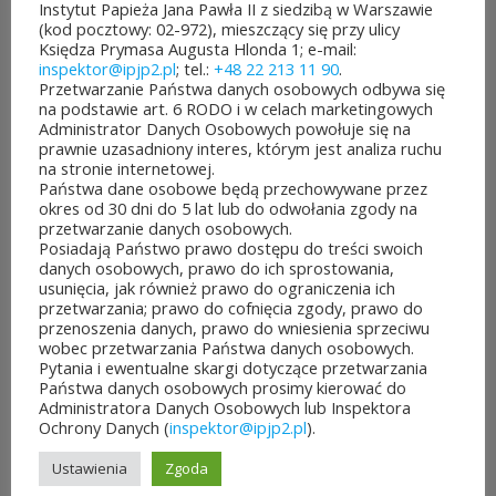
Instytut Papieża Jana Pawła II z siedzibą w Warszawie
edycji Budżetu
(kod pocztowy: 02-972), mieszczący się przy ulicy
Księdza Prymasa Augusta Hlonda 1; e-mail:
Obywatelskiego Mazowsza.
inspektor@ipjp2.pl
; tel.:
+48 22 213 11 90
.
Przetwarzanie Państwa danych osobowych odbywa się
To mieszkańcy zdecydują,
na podstawie art. 6 RODO i w celach marketingowych
Administrator Danych Osobowych powołuje się na
które pomysły dostaną
prawnie uzasadniony interes, którym jest analiza ruchu
na stronie internetowej.
dofinansowanie z budżetu
Państwa dane osobowe będą przechowywane przez
okres od 30 dni do 5 lat lub do odwołania zgody na
samorządu województwa
przetwarzanie danych osobowych.
Posiadają Państwo prawo dostępu do treści swoich
mazowieckiego. Do rozdania
danych osobowych, prawo do ich sprostowania,
usunięcia, jak również prawo do ograniczenia ich
jest aż 30 mln zł! Mieszkańcy
przetwarzania; prawo do cofnięcia zgody, prawo do
przenoszenia danych, prawo do wniesienia sprzeciwu
województwa mazowieckiego
wobec przetwarzania Państwa danych osobowych.
Pytania i ewentualne skargi dotyczące przetwarzania
po...
Państwa danych osobowych prosimy kierować do
Administratora Danych Osobowych lub Inspektora
Ochrony Danych (
inspektor@ipjp2.pl
).
CZYTAJ DALEJ
Ustawienia
Zgoda