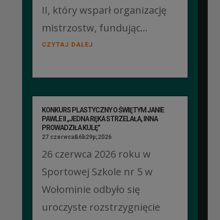
II, który wsparł organizację
mistrzostw, fundując...
CZYTAJ DALEJ
KONKURS PLASTYCZNY O ŚWIĘTYM JANIE
PAWLE II „JEDNA RĘKA STRZELAŁA, INNA
PROWADZIŁA KULĘ”
27 czerwca&6b29p;2026
26 czerwca 2026 roku w
Sportowej Szkole nr 5 w
Wołominie odbyło się
uroczyste rozstrzygnięcie