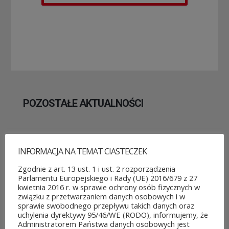
POZOSTAŁE AKTUALNOŚCI
INFORMACJA NA TEMAT CIASTECZEK
Zgodnie z art. 13 ust. 1 i ust. 2 rozporządzenia
ROZPOCZĘŁO SIĘ GŁOSOWANIE W BUDŻECIE
Parlamentu Europejskiego i Rady (UE) 2016/679 z 27
OBYWATELSKIM MAZOWSZA!
kwietnia 2016 r. w sprawie ochrony osób fizycznych w
03 sierpnia&8b44p;2026
związku z przetwarzaniem danych osobowych i w
Można już głosować
sprawie swobodnego przepływu takich danych oraz
uchylenia dyrektywy 95/46/WE (RODO), informujemy, że
na projekty zgłoszone do 7.
Administratorem Państwa danych osobowych jest