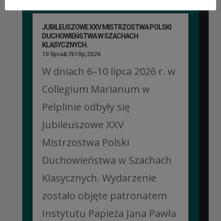
JUBILEUSZOWE XXV MISTRZOSTWA POLSKI
DUCHOWIEŃSTWA W SZACHACH
KLASYCZNYCH.
10 lipca&7b19p;2026
W dniach 6–10 lipca 2026 r. w
Collegium Marianum w
Pelplinie odbyły się
Jubileuszowe XXV
Mistrzostwa Polski
Duchowieństwa w Szachach
Klasycznych. Wydarzenie
zostało objęte patronatem
Instytutu Papieża Jana Pawła