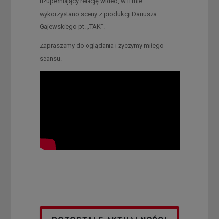
uzupełniający relację wideo, w filmie
wykorzystano sceny z produkcji Dariusza
Gajewskiego pt. „TAK”.
Zapraszamy do oglądania i życzymy miłego
seansu.