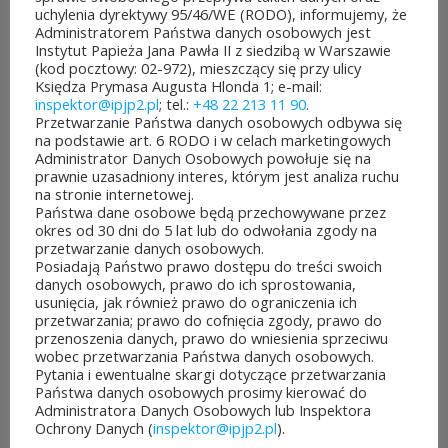
dofinansowanie z budżetu
uchylenia dyrektywy 95/46/WE (RODO), informujemy, że
Administratorem Państwa danych osobowych jest
samorządu województwa
Instytut Papieża Jana Pawła II z siedzibą w Warszawie
(kod pocztowy: 02-972), mieszczący się przy ulicy
mazowieckiego. Do rozdania
Księdza Prymasa Augusta Hlonda 1; e-mail:
inspektor@ipjp2.pl
; tel.:
+48 22 213 11 90
.
jest aż 30 mln zł! Mieszkańcy
Przetwarzanie Państwa danych osobowych odbywa się
na podstawie art. 6 RODO i w celach marketingowych
województwa mazowieckiego
Administrator Danych Osobowych powołuje się na
prawnie uzasadniony interes, którym jest analiza ruchu
po...
na stronie internetowej.
Państwa dane osobowe będą przechowywane przez
CZYTAJ DALEJ
okres od 30 dni do 5 lat lub do odwołania zgody na
przetwarzanie danych osobowych.
Posiadają Państwo prawo dostępu do treści swoich
danych osobowych, prawo do ich sprostowania,
usunięcia, jak również prawo do ograniczenia ich
przetwarzania; prawo do cofnięcia zgody, prawo do
przenoszenia danych, prawo do wniesienia sprzeciwu
JUBILEUSZOWE XXV MISTRZOSTWA POLSKI
wobec przetwarzania Państwa danych osobowych.
DUCHOWIEŃSTWA W SZACHACH
Pytania i ewentualne skargi dotyczące przetwarzania
KLASYCZNYCH.
Państwa danych osobowych prosimy kierować do
10 lipca&7b19p;2026
Administratora Danych Osobowych lub Inspektora
W dniach 6–10 lipca 2026 r. w
Ochrony Danych (
inspektor@ipjp2.pl
).