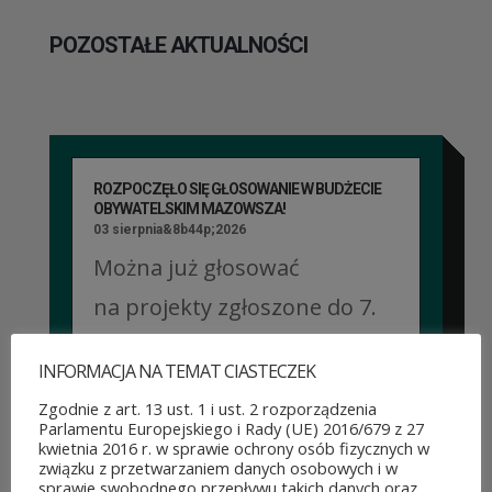
POZOSTAŁE AKTUALNOŚCI
ROZPOCZĘŁO SIĘ GŁOSOWANIE W BUDŻECIE
OBYWATELSKIM MAZOWSZA!
03 sierpnia&8b44p;2026
Można już głosować
na projekty zgłoszone do 7.
edycji Budżetu
INFORMACJA NA TEMAT CIASTECZEK
Obywatelskiego Mazowsza.
Zgodnie z art. 13 ust. 1 i ust. 2 rozporządzenia
To mieszkańcy zdecydują,
Parlamentu Europejskiego i Rady (UE) 2016/679 z 27
kwietnia 2016 r. w sprawie ochrony osób fizycznych w
które pomysły dostaną
związku z przetwarzaniem danych osobowych i w
sprawie swobodnego przepływu takich danych oraz