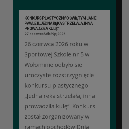
KONKURS PLASTYCZNY O ŚWIĘTYM JANIE
PAWLE II „JEDNA RĘKA STRZELAŁA, INNA
PROWADZIŁA KULĘ”
27 czerwca&6b29p;2026
26 czerwca 2026 roku w
Sportowej Szkole nr 5 w
Wołominie odbyło się
uroczyste rozstrzygnięcie
konkursu plastycznego
„Jedna ręka strzelała, inna
prowadziła kulę”. Konkurs
został zorganizowany w
ramach obchodów Dnia