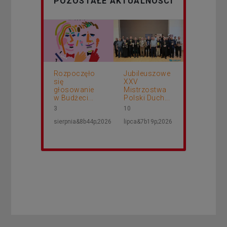
POZOSTAŁE AKTUALNOŚCI
Rozpoczęło
Jubileuszowe
się
XXV
głosowanie
Mistrzostwa
w Budżeci...
Polski Duch...
3
10
sierpnia&8b44p;2026
lipca&7b19p;2026