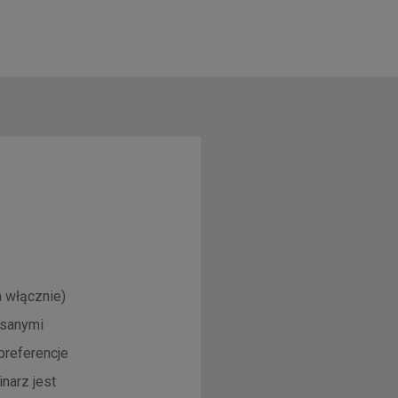
 włącznie)
isanymi
preferencje
narz jest