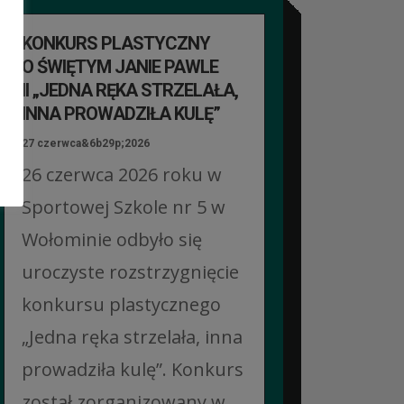
KONKURS PLASTYCZNY
O ŚWIĘTYM JANIE PAWLE
II „JEDNA RĘKA STRZELAŁA,
INNA PROWADZIŁA KULĘ”
27 czerwca&6b29p;2026
26 czerwca 2026 roku w
Sportowej Szkole nr 5 w
Wołominie odbyło się
uroczyste rozstrzygnięcie
konkursu plastycznego
„Jedna ręka strzelała, inna
prowadziła kulę”. Konkurs
został zorganizowany w