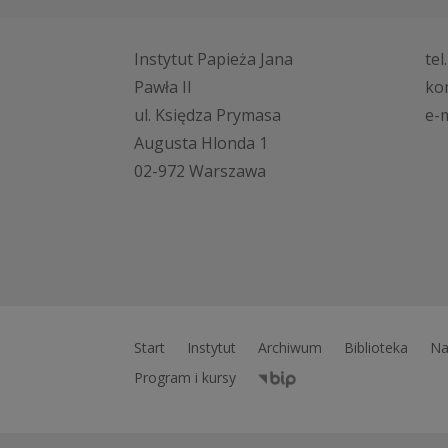
Instytut Papieża Jana
tel
Pawła II
ko
ul. Księdza Prymasa
e-m
Augusta Hlonda 1
02-972 Warszawa
Start
Instytut
Archiwum
Biblioteka
Na
Program i kursy