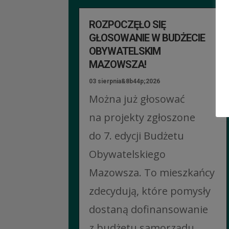
ROZPOCZĘŁO SIĘ
GŁOSOWANIE W BUDŻECIE
OBYWATELSKIM
MAZOWSZA!
03 sierpnia&8b44p;2026
Można już głosować
na projekty zgłoszone
do 7. edycji Budżetu
Obywatelskiego
Mazowsza. To mieszkańcy
zdecydują, które pomysły
dostaną dofinansowanie
z budżetu samorządu