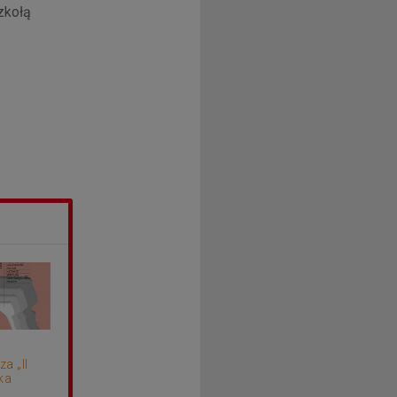
zkołą
a „II
ka