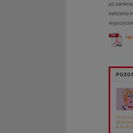
już zamkni
będziemy k
wypożyczen
Ha
POZOS
Rozpocz
głosowa
w Budżec