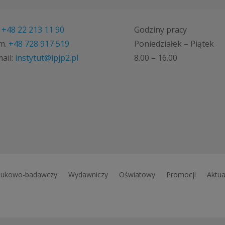
.
+48 22 213 11 90
Godziny pracy
m.
+48 728 917 519
Poniedziałek – Piątek
ail:
instytut@ipjp2.pl
8.00 – 16.00
ukowo-badawczy
Wydawniczy
Oświatowy
Promocji
Aktua