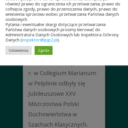
również prawo do ograniczenia ich przetwarzania; prawo do
cofnięcia zgody, prawo do przenoszenia danych, prawo do
JUBILEUSZOWE XXV
wniesienia sprzeciwu wobec przetwarzania Państwa danych
osobowych.
MISTRZOSTWA POLSKI
Pytania i ewentualne skargi dotyczące przetwarzania
DUCHOWIEŃSTWA
Państwa danych osobowych prosimy kierować do
Administratora Danych Osobowych lub Inspektora Ochrony
W SZACHACH
Danych (
inspektor@ipjp2.pl
).
KLASYCZNYCH.
Ustawienia
Zgoda
10 lipca&7b19p;2026
W dniach 6–10 lipca 2026
r. w Collegium Marianum
w Pelplinie odbyły się
Jubileuszowe XXV
Mistrzostwa Polski
Duchowieństwa w
Szachach Klasycznych.