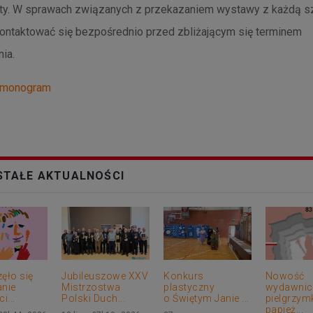
ęty. W sprawach związanych z przekazaniem wystawy z każdą s
ontaktować się bezpośrednio przed zbliżającym się terminem
ia.
rmonogram
TAŁE AKTUALNOŚCI
ęło się
Jubileuszowe XXV
Konkurs
Nowość
nie
Mistrzostwa
plastyczny
wydawnicz
i...
Polski Duch...
o Świętym Janie ...
pielgrzym
papież...