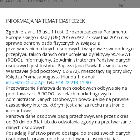
a&8b44p;2026
10 lipca&7b19p;2026
27
26
czerwca&6b29p;2026
czerwca&6b
INFORMACJA NA TEMAT CIASTECZEK
Zgodnie z art. 13 ust. 1 i ust. 2 rozporządzenia Parlamentu
Europejskiego i Rady (UE) 2016/679 z 27 kwietnia 2016 r. w
sprawie ochrony osób fizycznych w związku z
przetwarzaniem danych osobowych i w sprawie swobodnego
przepływu takich danych oraz uchylenia dyrektywy 95/46/WE
(RODO), informujemy, że Administratorem Państwa danych
osobowych jest Instytut Papieża Jana Pawła II z siedzibą w
Warszawie (kod pocztowy: 02-972), mieszczący się przy ulicy
Księdza Prymasa Augusta Hlonda 1; e-mail:
inspektor@ipjp2.pl
; tel.:
+48 22 213 11 90
.
Przetwarzanie Państwa danych osobowych odbywa się na
podstawie art. 6 RODO i w celach marketingowych
Administrator Danych Osobowych powołuje się na prawnie
uzasadniony interes, którym jest analiza ruchu na stronie
ŚCI
internetowej.
Państwa dane osobowe będą przechowywane przez okres
od 30 dni do 5 lat lub do odwołania zgody na przetwarzanie
danych osobowych.
Posiadają Państwo prawo dostępu do treści swoich danych
osobowych, prawo do ich sprostowania, usunięcia, jak