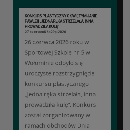
KONKURS PLASTYCZNY O ŚWIĘTYM JANIE
PAWLE II „JEDNA RĘKA STRZELAŁA, INNA
PROWADZIŁA KULĘ”
27 czerwca&6b29p;2026
26 czerwca 2026 roku w
Sportowej Szkole nr 5 w
Wołominie odbyło się
uroczyste rozstrzygnięcie
konkursu plastycznego
„Jedna ręka strzelała, inna
prowadziła kulę”. Konkurs
został zorganizowany w
ramach obchodów Dnia