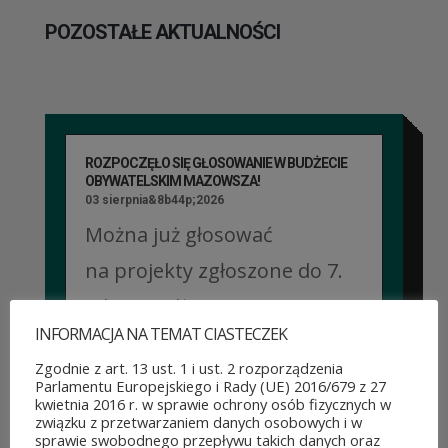
POZOSTAŁE AKTUALNOŚCI
ROZPOCZĘŁO SIĘ GŁOSOWANIE W BUDŻECIE
OBYWATELSKIM MAZOWSZA!
03 sierpnia&8b44p;2026
Można już głosować
na projekty zgłoszone do 7.
edycji Budżetu
INFORMACJA NA TEMAT CIASTECZEK
Obywatelskiego Mazowsza.
Zgodnie z art. 13 ust. 1 i ust. 2 rozporządzenia
To mieszkańcy zdecydują,
Parlamentu Europejskiego i Rady (UE) 2016/679 z 27
kwietnia 2016 r. w sprawie ochrony osób fizycznych w
które pomysły dostaną
związku z przetwarzaniem danych osobowych i w
sprawie swobodnego przepływu takich danych oraz