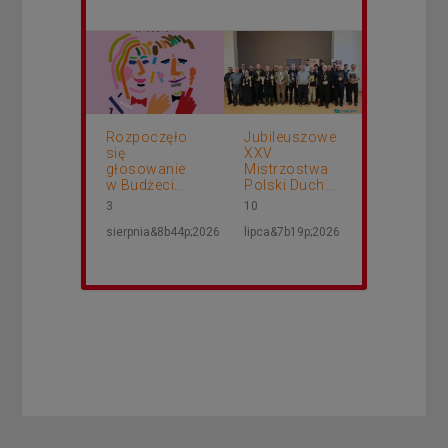
Rozpoczęło
Jubileuszowe
się
XXV
głosowanie
Mistrzostwa
w Budżeci...
Polski Duch...
3
10
sierpnia&8b44p;2026
lipca&7b19p;2026