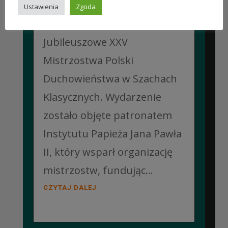
Collegium Marianum w
Ustawienia
Zgoda
Pelplinie odbyły się
Jubileuszowe XXV
Mistrzostwa Polski
Duchowieństwa w Szachach
Klasycznych. Wydarzenie
zostało objęte patronatem
Instytutu Papieża Jana Pawła
II, który wsparł organizację
mistrzostw, fundując...
CZYTAJ DALEJ