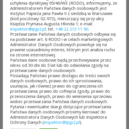
dofinansowanie z budżetu
uchylenia dyrektywy 95/46/WE (RODO), informujemy, że
Administratorem Państwa danych osobowych jest
samorządu województwa
Instytut Papieża Jana Pawła II z siedzibą w Warszawie
(kod pocztowy: 02-972), mieszczący się przy ulicy
mazowieckiego. Do rozdania
Księdza Prymasa Augusta Hlonda 1; e-mail:
inspektor@ipjp2.pl
; tel.:
+48 22 213 11 90
.
jest aż 30 mln zł! Mieszkańcy
Przetwarzanie Państwa danych osobowych odbywa się
na podstawie art. 6 RODO i w celach marketingowych
województwa mazowieckiego
Administrator Danych Osobowych powołuje się na
prawnie uzasadniony interes, którym jest analiza ruchu
po...
na stronie internetowej.
Państwa dane osobowe będą przechowywane przez
CZYTAJ DALEJ
okres od 30 dni do 5 lat lub do odwołania zgody na
przetwarzanie danych osobowych.
Posiadają Państwo prawo dostępu do treści swoich
danych osobowych, prawo do ich sprostowania,
usunięcia, jak również prawo do ograniczenia ich
przetwarzania; prawo do cofnięcia zgody, prawo do
przenoszenia danych, prawo do wniesienia sprzeciwu
JUBILEUSZOWE XXV MISTRZOSTWA POLSKI
wobec przetwarzania Państwa danych osobowych.
DUCHOWIEŃSTWA W SZACHACH
Pytania i ewentualne skargi dotyczące przetwarzania
KLASYCZNYCH.
Państwa danych osobowych prosimy kierować do
10 lipca&7b19p;2026
Administratora Danych Osobowych lub Inspektora
W dniach 6–10 lipca 2026 r. w
Ochrony Danych (
inspektor@ipjp2.pl
).