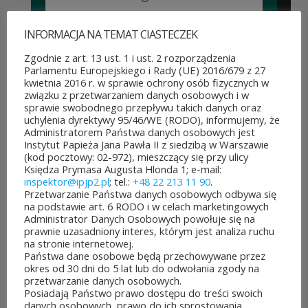
jest aż 30 mln zł! Mieszkańcy
INFORMACJA NA TEMAT CIASTECZEK
województwa mazowieckiego
Zgodnie z art. 13 ust. 1 i ust. 2 rozporządzenia
po...
Parlamentu Europejskiego i Rady (UE) 2016/679 z 27
kwietnia 2016 r. w sprawie ochrony osób fizycznych w
CZYTAJ DALEJ
związku z przetwarzaniem danych osobowych i w
sprawie swobodnego przepływu takich danych oraz
uchylenia dyrektywy 95/46/WE (RODO), informujemy, że
Administratorem Państwa danych osobowych jest
Instytut Papieża Jana Pawła II z siedzibą w Warszawie
(kod pocztowy: 02-972), mieszczący się przy ulicy
Księdza Prymasa Augusta Hlonda 1; e-mail:
JUBILEUSZOWE XXV MISTRZOSTWA POLSKI
inspektor@ipjp2.pl
; tel.:
+48 22 213 11 90
.
DUCHOWIEŃSTWA W SZACHACH
Przetwarzanie Państwa danych osobowych odbywa się
KLASYCZNYCH.
na podstawie art. 6 RODO i w celach marketingowych
10 lipca&7b19p;2026
Administrator Danych Osobowych powołuje się na
W dniach 6–10 lipca 2026 r. w
prawnie uzasadniony interes, którym jest analiza ruchu
na stronie internetowej.
Collegium Marianum w
Państwa dane osobowe będą przechowywane przez
okres od 30 dni do 5 lat lub do odwołania zgody na
Pelplinie odbyły się
przetwarzanie danych osobowych.
Posiadają Państwo prawo dostępu do treści swoich
Jubileuszowe XXV
danych osobowych, prawo do ich sprostowania,