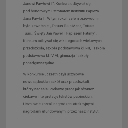
Janowi Pawłowi II”. Konkurs odbywał się
pod honorowym Patronatem Instytutu Papieża
Jana Pawła II. W tym roku hasłem przewodnim
było zawołanie: „Totuus Tuus Maria, Totuus
Tuus… Święty Jan Paweł II Papieżem Fatimy” .
Konkurs odbywał się w kategoriach wiekowych:
przedszkola, szkoła podstawowa kl. I-III, , szkoła
podstawowa kl. IV-VI, gimnazja i szkoły
ponadgimnazjalne.
W konkursie uczestniczyli uczniowie
nowosądeckich szkół oraz przedszkoli,
którzy nadesłali ciekawe prace jak również
ciekawe interpretacje tekstów papieskich.
Uczniowie zostali nagrodzeni atrakcyjnymi
nagrodami ufundowanymi przez nasz Instytut.