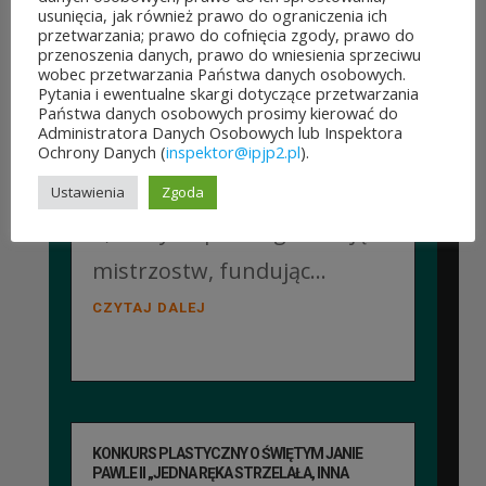
usunięcia, jak również prawo do ograniczenia ich
Mistrzostwa Polski
przetwarzania; prawo do cofnięcia zgody, prawo do
przenoszenia danych, prawo do wniesienia sprzeciwu
Duchowieństwa w Szachach
wobec przetwarzania Państwa danych osobowych.
Pytania i ewentualne skargi dotyczące przetwarzania
Klasycznych. Wydarzenie
Państwa danych osobowych prosimy kierować do
Administratora Danych Osobowych lub Inspektora
zostało objęte patronatem
Ochrony Danych (
inspektor@ipjp2.pl
).
Instytutu Papieża Jana Pawła
Ustawienia
Zgoda
II, który wsparł organizację
mistrzostw, fundując...
CZYTAJ DALEJ
KONKURS PLASTYCZNY O ŚWIĘTYM JANIE
PAWLE II „JEDNA RĘKA STRZELAŁA, INNA