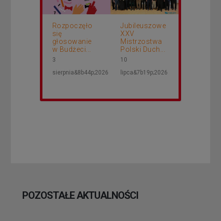
Rozpoczęło
Jubileuszowe
się
XXV
głosowanie
Mistrzostwa
w Budżeci...
Polski Duch...
3
10
sierpnia&8b44p;2026
lipca&7b19p;2026
POZOSTAŁE AKTUALNOŚCI