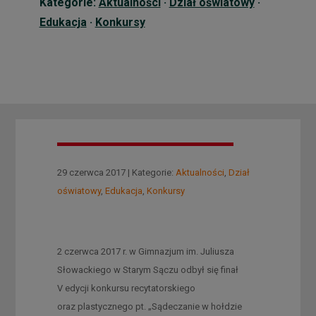
Kategorie:
Aktualności
·
Dział oświatowy
·
Edukacja
·
Konkursy
29 czerwca 2017 | Kategorie:
Aktualności
,
Dział
oświatowy
,
Edukacja
,
Konkursy
2 czerwca 2017 r. w Gimnazjum im. Juliusza
Słowackiego w Starym Sączu odbył się finał
V edycji konkursu recytatorskiego
oraz plastycznego pt. „Sądeczanie w hołdzie