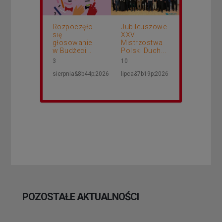
Rozpoczęło
Jubileuszowe
się
XXV
głosowanie
Mistrzostwa
w Budżeci...
Polski Duch...
3
10
sierpnia&8b44p;2026
lipca&7b19p;2026
POZOSTAŁE AKTUALNOŚCI