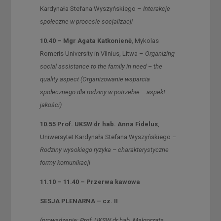
Kardynała Stefana Wyszyńskiego –
Interakcje
społeczne w procesie socjalizacji
10.40 – Mgr Agata Katkonienė
, Mykolas
Romeris University in Vilnius, Litwa –
Organizing
social assistance to the family in need – the
quality aspect
(Organizowanie wsparcia
społecznego dla rodziny w potrzebie – aspekt
jakości)
10.55 Prof. UKSW dr hab. Anna Fidelus
,
Uniwersytet Kardynała Stefana Wyszyńskiego –
Rodziny wysokiego ryzyka – charakterystyczne
formy komunikacji
11.10 – 11.40 – Przerwa kawowa
SESJA PLENARNA – cz. II
(prowadzenie:
Prof. UKSW dr hab. Małgorzata