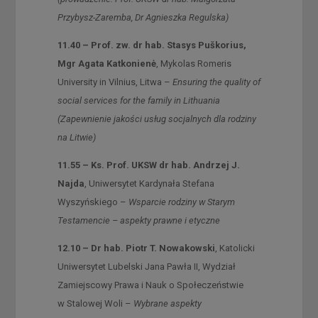
Przybysz-Zaremba, Dr Agnieszka Regulska)
11.40 – Prof. zw. dr hab. Stasys Puškorius,
Mgr Agata Katkonienė
, Mykolas Romeris
University in Vilnius, Litwa –
Ensuring the quality of
social services for the family in Lithuania
(Zapewnienie jakości usług socjalnych dla rodziny
na Litwie)
11.55 – Ks. Prof. UKSW dr hab. Andrzej J.
Najda
, Uniwersytet Kardynała Stefana
Wyszyńskiego –
Wsparcie rodziny w Starym
Testamencie – aspekty prawne i etyczne
12.10 – Dr hab. Piotr T. Nowakowski
, Katolicki
Uniwersytet Lubelski Jana Pawła II, Wydział
Zamiejscowy Prawa i Nauk o Społeczeństwie
w Stalowej Woli –
Wybrane aspekty