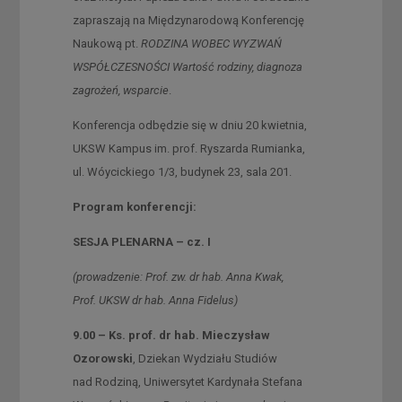
zapraszają na Międzynarodową Konferencję
Naukową pt.
RODZINA WOBEC WYZWAŃ
WSPÓŁCZESNOŚCI Wartość rodziny, diagnoza
zagrożeń, wsparcie
.
Konferencja odbędzie się w dniu 20 kwietnia,
UKSW Kampus im. prof. Ryszarda Rumianka,
ul. Wóycickiego 1/3, budynek 23, sala 201.
Program konferencji:
SESJA PLENARNA – cz. I
(prowadzenie: Prof. zw. dr hab. Anna Kwak,
Prof. UKSW dr hab. Anna Fidelus
)
9.00 – Ks. prof. dr hab. Mieczysław
Ozorowski
, Dziekan Wydziału Studiów
nad Rodziną, Uniwersytet Kardynała Stefana