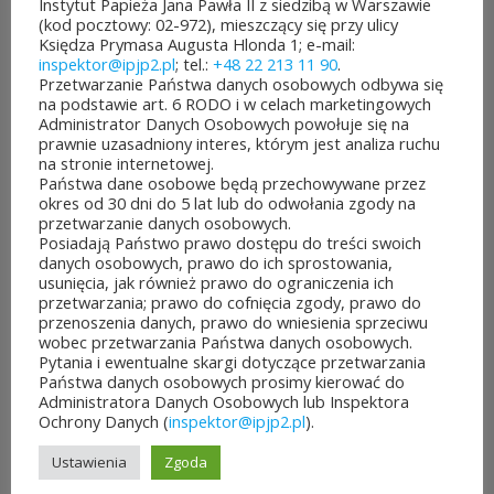
Instytut Papieża Jana Pawła II z siedzibą w Warszawie
Stefana Wyszyńskiego –
Rodzina jako źródło
(kod pocztowy: 02-972), mieszczący się przy ulicy
Księdza Prymasa Augusta Hlonda 1; e-mail:
czynników ryzyka predysponujących (dzieci)
inspektor@ipjp2.pl
; tel.:
+48 22 213 11 90
.
młodzież do doświadczania multiwiktymizacji –
Przetwarzanie Państwa danych osobowych odbywa się
na podstawie art. 6 RODO i w celach marketingowych
przegląd wybranych aspektów i badań
Administrator Danych Osobowych powołuje się na
prawnie uzasadniony interes, którym jest analiza ruchu
14.15
– Podsumowanie i zakończenie
na stronie internetowej.
Konferencji
Państwa dane osobowe będą przechowywane przez
okres od 30 dni do 5 lat lub do odwołania zgody na
przetwarzanie danych osobowych.
Posiadają Państwo prawo dostępu do treści swoich
danych osobowych, prawo do ich sprostowania,
usunięcia, jak również prawo do ograniczenia ich
przetwarzania; prawo do cofnięcia zgody, prawo do
przenoszenia danych, prawo do wniesienia sprzeciwu
wobec przetwarzania Państwa danych osobowych.
Pytania i ewentualne skargi dotyczące przetwarzania
Państwa danych osobowych prosimy kierować do
Administratora Danych Osobowych lub Inspektora
Ochrony Danych (
inspektor@ipjp2.pl
).
Ustawienia
Zgoda