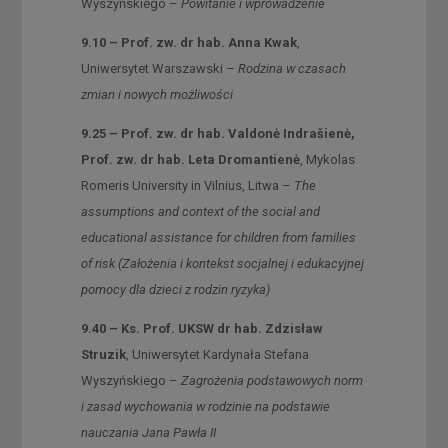
Wyszyńskiego –
Powitanie i wprowadzenie
9.10 – Prof. zw. dr hab. Anna Kwak
,
Uniwersytet Warszawski –
Rodzina w czasach
zmian i nowych możliwości
9.25 – Prof. zw. dr hab. Valdonė Indrašienė,
Prof. zw. dr hab. Leta Dromantienė
,
Mykolas
Romeris University in Vilnius, Litwa –
The
assumptions and context of the social and
educational assistance for children from families
of risk (Założenia i kontekst socjalnej i edukacyjnej
pomocy dla dzieci z rodzin ryzyka)
9.40 – Ks. Prof. UKSW dr hab. Zdzisław
Struzik
, Uniwersytet Kardynała Stefana
Wyszyńskiego –
Zagrożenia podstawowych norm
i zasad wychowania w rodzinie na podstawie
nauczania Jana Pawła II