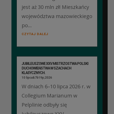
jest aż 30 mln zł! Mieszkańcy
województwa mazowieckiego
po...
CZYTAJ DALEJ
JUBILEUSZOWE XXV MISTRZOSTWA POLSKI
DUCHOWIEŃSTWA W SZACHACH
KLASYCZNYCH.
10 lipca&7b19p;2026
W dniach 6–10 lipca 2026 r. w
Collegium Marianum w
Pelplinie odbyły się
Jubileuszowe XXV