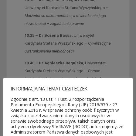
Uniwersytet Kardynała Stefana Wyszyńskiego
–
Małżeństwo sakramentalne, a stwierdzenie jego
nieważności – zagadnienia prawne
13.25 – Dr Bożena Bassa,
Uniwersytet
Kardynała Stefana Wyszyńskiego –
Cywilizacyjne
uwarunkowania niepłodności
13.40 –
Dr Agnieszka Regulska
, Uniwersytet
Kardynała Stefana Wyszyńskiego –
Pomoc
instytucji państwowych w wychowaniu dziecka
w rodzinie
INFORMACJA NA TEMAT CIASTECZEK
Zgodnie z art. 13 ust. 1 i ust. 2 rozporządzenia
13.50 – Mgr Waldemar Ziarek
, Fundacja
Parlamentu Europejskiego i Rady (UE) 2016/679 z 27
Kierowca Bezpieczny –
Rodzina – partner
kwietnia 2016 r. w sprawie ochrony osób fizycznych w
bezpieczeństwa drogowego
związku z przetwarzaniem danych osobowych i w
sprawie swobodnego przepływu takich danych oraz
uchylenia dyrektywy 95/46/WE (RODO), informujemy, że
14.10 – Prof. UKSW dr hab. Małgorzata
Administratorem Państwa danych osobowych jest
Przybysz-Zaremba
, Uniwersytet Kardynała