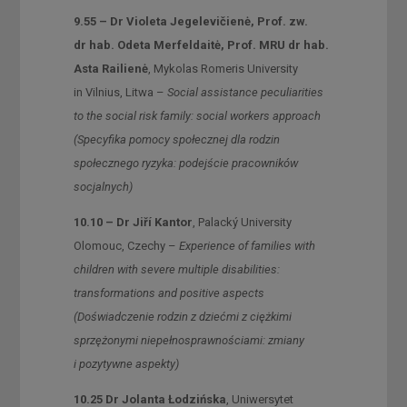
9.55 – Dr Violeta Jegelevičienė, Prof. zw.
dr hab. Odeta Merfeldaitė, Prof. MRU dr hab.
Asta Railienė
, Mykolas Romeris University
in Vilnius, Litwa –
Social assistance peculiarities
to the social risk family: social workers approach
(Specyfika pomocy społecznej dla rodzin
społecznego ryzyka: podejście pracowników
socjalnych)
10.10 – Dr Jiří Kantor
, Palacký University
Olomouc, Czechy –
Experience of families with
children with severe multiple disabilities:
transformations and positive aspects
(Doświadczenie rodzin z dziećmi z ciężkimi
sprzężonymi niepełnosprawnościami: zmiany
i pozytywne aspekty)
10.25 Dr Jolanta Łodzińska
, Uniwersytet