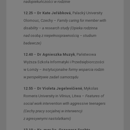
nadopiekuńczości w rodzinie
12.25 – Dr Kate Jeřábková
, Palacký University
Olomouc, Czechy –
Family caring for member with
disability – a research study (Opieka rodzinna
nad osobą z niepełnosprawnością – studium
badawcze)
12.40
–
Dr Agnieszka Muzyk
, Państwowa
Wyższa Szkoła Informatyki i Przedsiębiorczości
w Łomży –
Instytucjonalne formy wsparcia rodzin
w perspektywie zadań samorządu
12.55
–
Dr Violeta Jegelevičienė
, Mykolas
Romeris University in Vilnius, Litwa –
Features of
social work intervention with aggressive teenagers
(Cechy pracy socjalnej w interwencji
z agresywnymi nastolatkami)
13.10
–
Ks. mgr lic. Grzegorz Suchta,