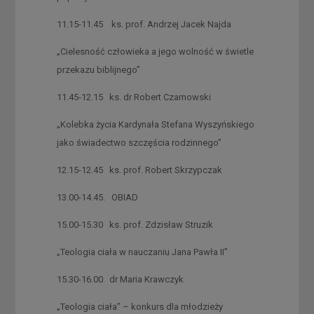
11.15-11.45 ks. prof. Andrzej Jacek Najda
„Cielesność człowieka a jego wolność w świetle
przekazu biblijnego”
11.45-12.15 ks. dr Robert Czarnowski
„Kolebka życia Kardynała Stefana Wyszyńskiego
jako świadectwo szczęścia rodzinnego”
12.15-12.45 ks. prof. Robert Skrzypczak
13.00-14.45. OBIAD
15.00-15.30 ks. prof. Zdzisław Struzik
„Teologia ciała w nauczaniu Jana Pawła II”
15.30-16.00 dr Maria Krawczyk
„Teologia ciała” – konkurs dla młodzieży