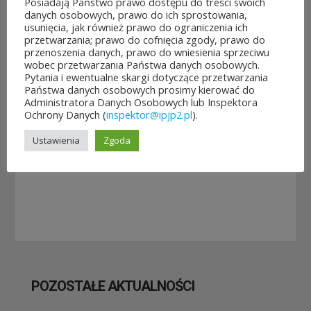
Posiadają Państwo prawo dostępu do treści swoich
danych osobowych, prawo do ich sprostowania,
usunięcia, jak również prawo do ograniczenia ich
przetwarzania; prawo do cofnięcia zgody, prawo do
Rozpoczęło
Jubileuszowe
przenoszenia danych, prawo do wniesienia sprzeciwu
się
XXV
wobec przetwarzania Państwa danych osobowych.
głosowanie
Mistrzostwa
Pytania i ewentualne skargi dotyczące przetwarzania
w Budżeci...
Polski Duch...
Państwa danych osobowych prosimy kierować do
3
10
Administratora Danych Osobowych lub Inspektora
Ochrony Danych (
inspektor@ipjp2.pl
).
sierpnia&8b44p;2026
lipca&7b19p;2026
Ustawienia
Zgoda
POZOSTAŁE AKTUALNOŚCI