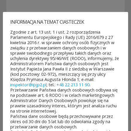
INFORMACJA NA TEMAT CIASTECZEK
Zgodnie z art. 13 ust. 1 i ust. 2 rozporządzenia
Parlamentu Europejskiego i Rady (UE) 2016/679 z 27
kwietnia 2016 r. w sprawie ochrony osób fizycznych w
związku z przetwarzaniem danych osobowych i w
sprawie swobodnego przepływu takich danych oraz
uchylenia dyrektywy 95/46/WE (RODO), informujemy, że
Administratorem Państwa danych osobowych jest
Instytut Papieża Jana Pawła II z siedzibą w Warszawie
(kod pocztowy: 02-972), mieszczący się przy ulicy
Księdza Prymasa Augusta Hlonda 1; e-mail:
inspektor@ipjp2.pl
; tel.:
+48 22 213 11 90
.
Przetwarzanie Państwa danych osobowych odbywa się
na podstawie art. 6 RODO i w celach marketingowych
Administrator Danych Osobowych powołuje się na
prawnie uzasadniony interes, którym jest analiza ruchu
POZOSTAŁE AKTUALNOŚCI
na stronie internetowej.
Państwa dane osobowe będą przechowywane przez
okres od 30 dni do 5 lat lub do odwołania zgody na
przetwarzanie danych osobowych.