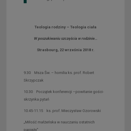
Teologia rodziny – Teologia ciała
W poszukiwaniu szczęścia w rodzinie…
Strasbourg, 22 września 2018 r.
9.30 Msza Św. – homilia ks. prof. Robert
Skrzypczak
10.30 Początek konferencji –powitanie gości-
skrzynka pytań
10.45-11.15 ks. prof. Mieczysław Ozorowski
„Miłość małżeńska w nauczaniu ostatnich
papieży”