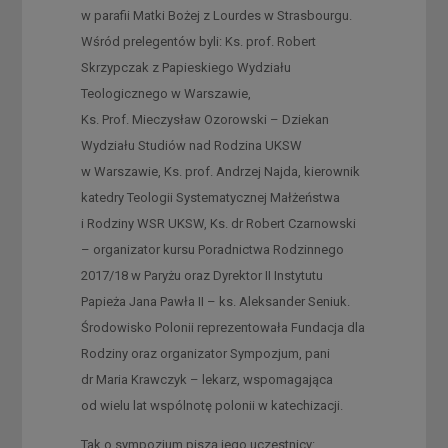
w parafii Matki Bożej z Lourdes w Strasbourgu.
Wśród prelegentów byli: Ks. prof. Robert
Skrzypczak z Papieskiego Wydziału
Teologicznego w Warszawie,
Ks. Prof. Mieczysław Ozorowski – Dziekan
Wydziału Studiów nad Rodzina UKSW
w Warszawie, Ks. prof. Andrzej Najda, kierownik
katedry Teologii Systematycznej Małżeństwa
i Rodziny WSR UKSW, Ks. dr Robert Czarnowski
– organizator kursu Poradnictwa Rodzinnego
2017/18 w Paryżu oraz Dyrektor II Instytutu
Papieża Jana Pawła II – ks. Aleksander Seniuk.
Środowisko Polonii reprezentowała Fundacja dla
Rodziny oraz organizator Sympozjum, pani
dr Maria Krawczyk – lekarz, wspomagająca
od wielu lat wspólnotę polonii w katechizacji.
Tak o sympozjum piszą jego uczestnicy: