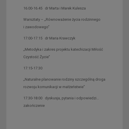
16.00-16.45 dr Marta i Marek Kulesza
Warsztaty – „Równoważenie życia rodzinnego
i zawodowego”
17.00-17.15 dr Maria Krawczyk
„Metodyka i zakres projektu katechizacji Miłość
Czystość Życie”
17.15-17.30
„Naturalne planowanie rodziny szczególną droga
rozwoju komunikacji w małżeństwie”
17.30-18.00 dyskusja, pytania i odpowiedzi…
zakończenie