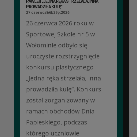
PAWLE II „JEDNA RĘKA STRZELAŁA, INNA
PROWADZIŁA KULĘ”
27 czerwca&6b29p;2026
26 czerwca 2026 roku w
Sportowej Szkole nr 5 w
Wołominie odbyło się
uroczyste rozstrzygnięcie
konkursu plastycznego
„Jedna ręka strzelała, inna
prowadziła kulę”. Konkurs
został zorganizowany w
ramach obchodów Dnia
Papieskiego, podczas
którego uczniowie