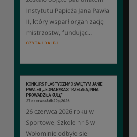
Instytutu Papieża Jana Pawła
II, który wsparł organizację
mistrzostw, fundując...
CZYTAJ DALEJ
KONKURS PLASTYCZNY O ŚWIĘTYM JANIE
PAWLE II „JEDNA RĘKA STRZELAŁA, INNA
PROWADZIŁA KULĘ”
27 czerwca&6b29p;2026
26 czerwca 2026 roku w
Sportowej Szkole nr 5 w
Wołominie odbyło się