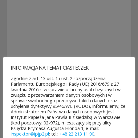
POZOSTAŁE AKTUALNOŚCI
INFORMACJA NA TEMAT CIASTECZEK
Zgodnie z art. 13 ust. 1 i ust. 2 rozporządzenia
Parlamentu Europejskiego i Rady (UE) 2016/679 z 27
kwietnia 2016 r. w sprawie ochrony osób fizycznych w
związku z przetwarzaniem danych osobowych i w
sprawie swobodnego przepływu takich danych oraz
uchylenia dyrektywy 95/46/WE (RODO), informujemy, że
Rozpoczęło
Jubileuszowe
Administratorem Państwa danych osobowych jest
się
XXV
Instytut Papieża Jana Pawła II z siedzibą w Warszawie
głosowanie
Mistrzostwa
(kod pocztowy: 02-972), mieszczący się przy ulicy
w Budżeci...
Polski Duch...
Księdza Prymasa Augusta Hlonda 1; e-mail:
3
10
inspektor@ipjp2.pl
; tel.:
+48 22 213 11 90
.