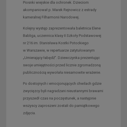
Piosnki wiejskie dla ochronek. Dzieciom
akompaniował p. Marek Rejnowicz z estrady
kameralnej Filharmonii Narodowej.
Kolejny występ zaprezentowała baletnica Elene
Babliga, uczennica klasy II Szkoły Podstawowej
nr 216 im. Stanisława Kostki Potockiego
w Warszawie, w repertuarze zatytułowanym
„Umierający łabędź”. Dziewczynka prezentując
swoje umiejętności przed licznie zgromadzoną
publicznością wywołała niesamowite wrażenie.
Po dostojnych i emocjonujących chwilach gdzie
zwycięzcy byli nagradzani nieustannymi brawami
przyszedł czas na poczęstunek, a następnie
wszyscy zaproszeni zostali do pamiątkowego
zdjęcia.