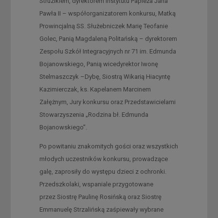
Struzikiem, dyrektorem Instytutu Papieża Jana
Pawła II – współorganizatorem konkursu, Matką
Prowincjalną SS. Służebniczek Marię Teofanie
Golec, Panią Magdaleną Politańską – dyrektorem
Zespołu Szkół Integracyjnych nr 71 im. Edmunda
Bojanowskiego, Panią wicedyrektor Iwonę
Stelmaszczyk –Dybę, Siostrą Wikarią Hiacyntę
Kazimierczak, ks. Kapelanem Marcinem
Załężnym, Jury konkursu oraz Przedstawicielami
Stowarzyszenia „Rodzina bł. Edmunda
Bojanowskiego”.
Po powitaniu znakomitych gości oraz wszystkich
młodych uczestników konkursu, prowadzące
galę, zaprosiły do występu dzieci z ochronki.
Przedszkolaki, wspaniale przygotowane
przez Siostrę Paulinę Rosińską oraz Siostrę
Emmanuelę Strzalińską zaśpiewały wybrane