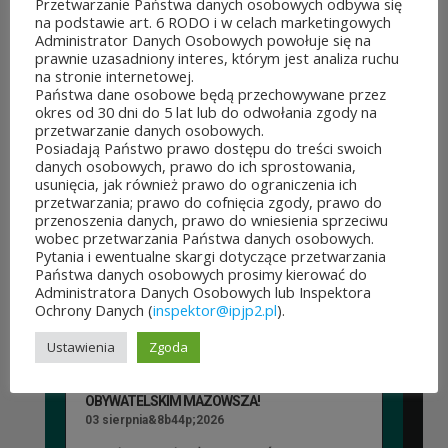
Przetwarzanie Państwa danych osobowych odbywa się
sierpnia&8b44p;2026
lipca&7b19p;2026
na podstawie art. 6 RODO i w celach marketingowych
Administrator Danych Osobowych powołuje się na
prawnie uzasadniony interes, którym jest analiza ruchu
na stronie internetowej.
Państwa dane osobowe będą przechowywane przez
okres od 30 dni do 5 lat lub do odwołania zgody na
przetwarzanie danych osobowych.
Posiadają Państwo prawo dostępu do treści swoich
danych osobowych, prawo do ich sprostowania,
usunięcia, jak również prawo do ograniczenia ich
przetwarzania; prawo do cofnięcia zgody, prawo do
przenoszenia danych, prawo do wniesienia sprzeciwu
wobec przetwarzania Państwa danych osobowych.
POZOSTAŁE AKTUALNOŚCI
Pytania i ewentualne skargi dotyczące przetwarzania
Państwa danych osobowych prosimy kierować do
Administratora Danych Osobowych lub Inspektora
Ochrony Danych (
inspektor@ipjp2.pl
).
Ustawienia
Zgoda
ROZPOCZĘŁO SIĘ GŁOSOWANIE W BUDŻECIE
OBYWATELSKIM MAZOWSZA!
03 sierpnia&8b44p;2026