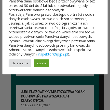
Państwa dane osobowe będą przechowywane przez
które pomysły dostaną
okres od 30 dni do 5 lat lub do odwołania zgody na
przetwarzanie danych osobowych.
dofinansowanie z budżetu
Posiadają Państwo prawo dostępu do treści swoich
danych osobowych, prawo do ich sprostowania,
samorządu województwa
usunięcia, jak również prawo do ograniczenia ich
przetwarzania; prawo do cofnięcia zgody, prawo do
mazowieckiego. Do rozdania
przenoszenia danych, prawo do wniesienia sprzeciwu
wobec przetwarzania Państwa danych osobowych.
jest aż 30 mln zł! Mieszkańcy
Pytania i ewentualne skargi dotyczące przetwarzania
Państwa danych osobowych prosimy kierować do
województwa mazowieckiego
Administratora Danych Osobowych lub Inspektora
Ochrony Danych (
inspektor@ipjp2.pl
).
po...
Ustawienia
Zgoda
CZYTAJ DALEJ
JUBILEUSZOWE XXV MISTRZOSTWA POLSKI
DUCHOWIEŃSTWA W SZACHACH
KLASYCZNYCH.
10 lipca&7b19p;2026