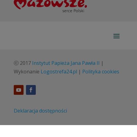
ⓒ 2017
Instytut Papieża Jana Pawła II
|
Wykonanie
Logostrefa24.pl
|
Polityka cookies
Deklaracja dostępności
Standardy ochrony małoletnich