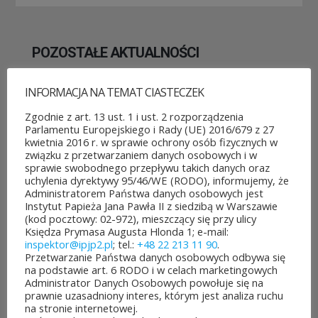
POZOSTAŁE AKTUALNOŚCI
INFORMACJA NA TEMAT CIASTECZEK
Zgodnie z art. 13 ust. 1 i ust. 2 rozporządzenia
Parlamentu Europejskiego i Rady (UE) 2016/679 z 27
kwietnia 2016 r. w sprawie ochrony osób fizycznych w
ROZPOCZĘŁO SIĘ GŁOSOWANIE W BUDŻECIE
związku z przetwarzaniem danych osobowych i w
OBYWATELSKIM MAZOWSZA!
sprawie swobodnego przepływu takich danych oraz
03 sierpnia&8b44p;2026
uchylenia dyrektywy 95/46/WE (RODO), informujemy, że
Administratorem Państwa danych osobowych jest
Można już głosować
Instytut Papieża Jana Pawła II z siedzibą w Warszawie
(kod pocztowy: 02-972), mieszczący się przy ulicy
na projekty zgłoszone do 7.
Księdza Prymasa Augusta Hlonda 1; e-mail:
inspektor@ipjp2.pl
; tel.:
+48 22 213 11 90
.
edycji Budżetu
Przetwarzanie Państwa danych osobowych odbywa się
na podstawie art. 6 RODO i w celach marketingowych
Obywatelskiego Mazowsza.
Administrator Danych Osobowych powołuje się na
prawnie uzasadniony interes, którym jest analiza ruchu
To mieszkańcy zdecydują,
na stronie internetowej.