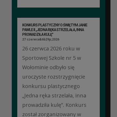
KONKURS PLASTYCZNY O ŚWIĘTYM JANIE
PAWLE II „JEDNA RĘKA STRZELAŁA, INNA
PROWADZIŁA KULĘ”
27 czerwca&6b29p;2026
26 czerwca 2026 roku w
Sportowej Szkole nr 5 w
Wołominie odbyło się
uroczyste rozstrzygnięcie
konkursu plastycznego
„Jedna ręka strzelała, inna
prowadziła kulę”. Konkurs
został zorganizowany w