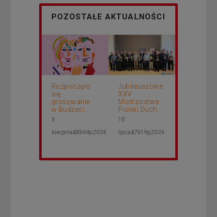
POZOSTAŁE AKTUALNOŚCI
Rozpoczęło
Jubileuszowe
się
XXV
głosowanie
Mistrzostwa
w Budżeci...
Polski Duch...
3
10
sierpnia&8b44p;2026
lipca&7b19p;2026