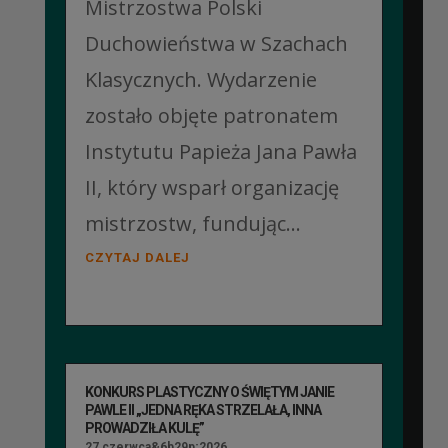
Mistrzostwa Polski
Duchowieństwa w Szachach
Klasycznych. Wydarzenie
zostało objęte patronatem
Instytutu Papieża Jana Pawła
II, który wsparł organizację
mistrzostw, fundując...
CZYTAJ DALEJ
KONKURS PLASTYCZNY O ŚWIĘTYM JANIE
PAWLE II „JEDNA RĘKA STRZELAŁA, INNA
PROWADZIŁA KULĘ”
27 czerwca&6b29p;2026