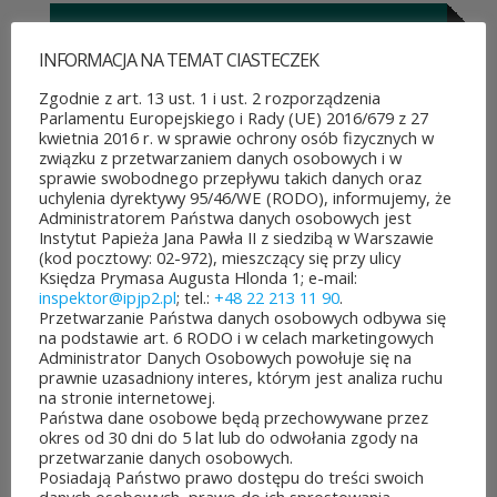
INFORMACJA NA TEMAT CIASTECZEK
ROZPOCZĘŁO SIĘ GŁOSOWANIE W BUDŻECIE
OBYWATELSKIM MAZOWSZA!
Zgodnie z art. 13 ust. 1 i ust. 2 rozporządzenia
03 sierpnia&8b44p;2026
Parlamentu Europejskiego i Rady (UE) 2016/679 z 27
Można już głosować
kwietnia 2016 r. w sprawie ochrony osób fizycznych w
związku z przetwarzaniem danych osobowych i w
na projekty zgłoszone do 7.
sprawie swobodnego przepływu takich danych oraz
uchylenia dyrektywy 95/46/WE (RODO), informujemy, że
edycji Budżetu
Administratorem Państwa danych osobowych jest
Instytut Papieża Jana Pawła II z siedzibą w Warszawie
Obywatelskiego Mazowsza.
(kod pocztowy: 02-972), mieszczący się przy ulicy
Księdza Prymasa Augusta Hlonda 1; e-mail:
To mieszkańcy zdecydują,
inspektor@ipjp2.pl
; tel.:
+48 22 213 11 90
.
Przetwarzanie Państwa danych osobowych odbywa się
które pomysły dostaną
na podstawie art. 6 RODO i w celach marketingowych
Administrator Danych Osobowych powołuje się na
dofinansowanie z budżetu
prawnie uzasadniony interes, którym jest analiza ruchu
na stronie internetowej.
samorządu województwa
Państwa dane osobowe będą przechowywane przez
okres od 30 dni do 5 lat lub do odwołania zgody na
mazowieckiego. Do rozdania
przetwarzanie danych osobowych.
Posiadają Państwo prawo dostępu do treści swoich
jest aż 30 mln zł! Mieszkańcy