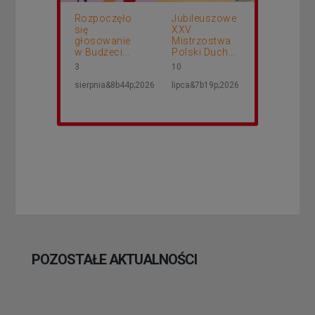
Rozpoczęło
Jubileuszowe
się
XXV
głosowanie
Mistrzostwa
w Budżeci...
Polski Duch...
3
10
sierpnia&8b44p;2026
lipca&7b19p;2026
POZOSTAŁE AKTUALNOŚCI