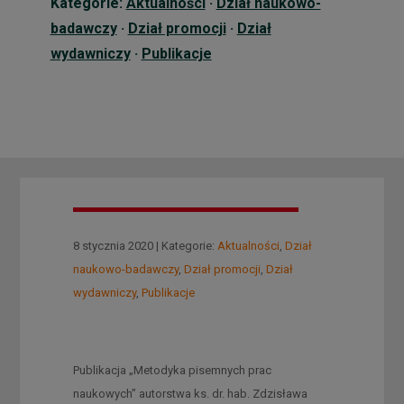
Kategorie:
Aktualności
·
Dział naukowo-
badawczy
·
Dział promocji
·
Dział
wydawniczy
·
Publikacje
8 stycznia 2020 | Kategorie:
Aktualności
,
Dział
naukowo-badawczy
,
Dział promocji
,
Dział
wydawniczy
,
Publikacje
Publikacja „Metodyka pisemnych prac
naukowych” autorstwa ks. dr. hab. Zdzisława