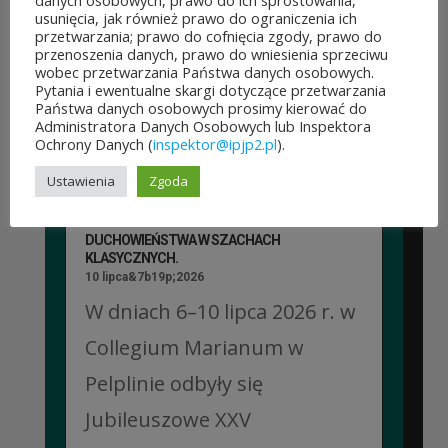
danych osobowych, prawo do ich sprostowania,
usunięcia, jak również prawo do ograniczenia ich
województwa mazowieckiego
przetwarzania; prawo do cofnięcia zgody, prawo do
przenoszenia danych, prawo do wniesienia sprzeciwu
po...
wobec przetwarzania Państwa danych osobowych.
Pytania i ewentualne skargi dotyczące przetwarzania
Państwa danych osobowych prosimy kierować do
CZYTAJ DALEJ
Administratora Danych Osobowych lub Inspektora
Ochrony Danych (
inspektor@ipjp2.pl
).
Ustawienia
Zgoda
JUBILEUSZOWE XXV MISTRZOSTWA POLSKI
DUCHOWIEŃSTWA W SZACHACH
KLASYCZNYCH.
10 lipca&7b19p;2026
W dniach 6–10 lipca 2026 r. w
Collegium Marianum w
Pelplinie odbyły się
Jubileuszowe XXV