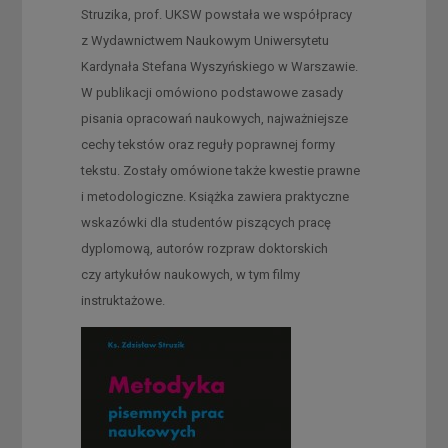
Struzika, prof. UKSW powstała we współpracy
z Wydawnictwem Naukowym Uniwersytetu
Kardynała Stefana Wyszyńskiego w Warszawie.
W publikacji omówiono podstawowe zasady
pisania opracowań naukowych, najważniejsze
cechy tekstów oraz reguły poprawnej formy
tekstu. Zostały omówione także kwestie prawne
i metodologiczne. Książka zawiera praktyczne
wskazówki dla studentów piszących pracę
dyplomową, autorów rozpraw doktorskich
czy artykułów naukowych, w tym filmy
instruktażowe.